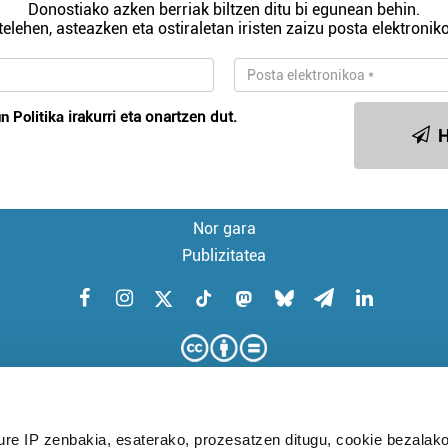
Donostiako azken berriak biltzen ditu bi egunean behin.
telehen, asteazken eta ostiraletan iristen zaizu posta elektroniko
n Politika
irakurri eta onartzen dut.
H
Nor gara
Publizitatea
ure IP zenbakia, esaterako, prozesatzen ditugu, cookie bezalako