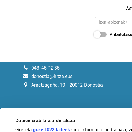
As
Pribatutasu
943-46 72 36
donostia@hitza.eus
Ametzagaña, 19 - 20012 Donostia
Datuen erabilera arduratsua
Guk eta
gure 1022 kideek
sure informacio pertsonala, z