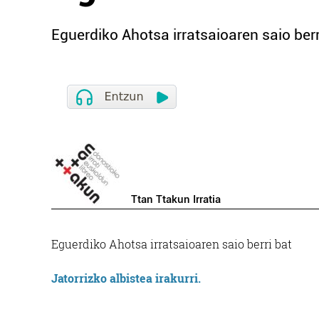
Eguerdiko Ahotsa irratsaioaren saio berr
Ttan Ttakun Irratia
Eguerdiko Ahotsa irratsaioaren saio berri bat
Jatorrizko albistea irakurri.