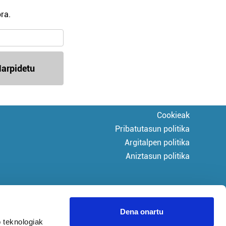
ra.
arpidetu
Cookieak
Pribatutasun politika
Argitalpen politika
Aniztasun politika
Dena onartu
 teknologiak