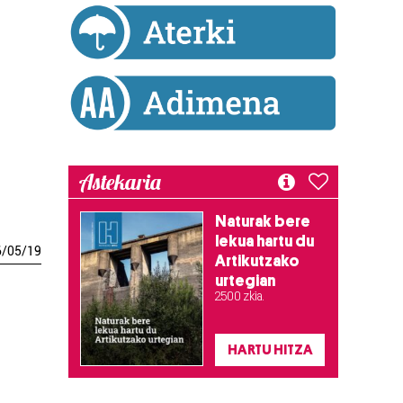
Astekaria
Naturak bere
lekua hartu du
6
/
05
/
19
Artikutzako
urtegian
2.500 zkia.
HARTU HITZA