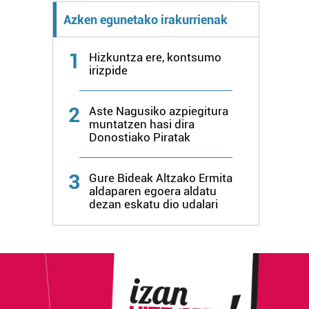
Azken egunetako irakurrienak
1
Hizkuntza ere, kontsumo
irizpide
2
Aste Nagusiko azpiegitura
muntatzen hasi dira
Donostiako Piratak
3
Gure Bideak Altzako Ermita
aldaparen egoera aldatu
dezan eskatu dio udalari