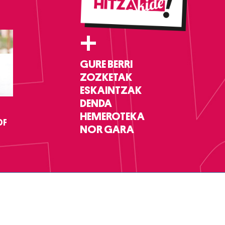
+
GURE BERRI
ZOZKETAK
ESKAINTZAK
DENDA
HEMEROTEKA
DF
NOR GARA