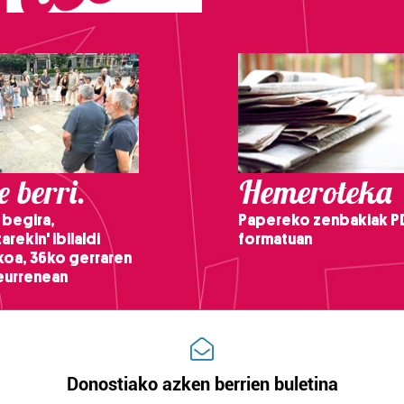
 berri.
Hemeroteka
 begira,
Papereko zenbakiak P
arekin' ibilaldi
formatuan
ikoa, 36ko gerraren
teurrenean
Donostiako azken berrien buletina