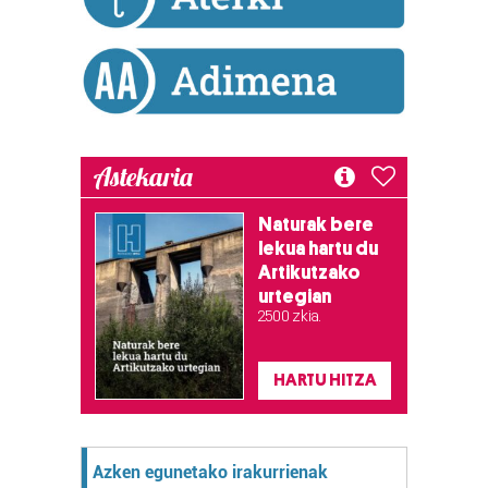
Astekaria
Naturak bere
lekua hartu du
Artikutzako
urtegian
2.500 zkia.
HARTU HITZA
Azken egunetako irakurrienak