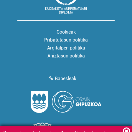
KUDEAKETA AURRERATUARI
DIPLOMA
Cookieak
Pribatutasun politika
Argitalpen politika
Aniztasun politika
Babesleak: