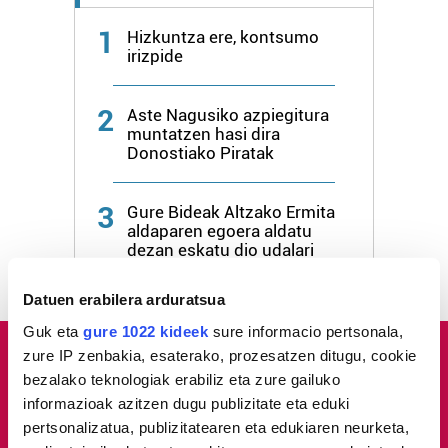
1
Hizkuntza ere, kontsumo
irizpide
2
Aste Nagusiko azpiegitura
muntatzen hasi dira
Donostiako Piratak
3
Gure Bideak Altzako Ermita
aldaparen egoera aldatu
dezan eskatu dio udalari
Datuen erabilera arduratsua
Guk eta
gure 1022 kideek
sure informacio pertsonala,
zure IP zenbakia, esaterako, prozesatzen ditugu, cookie
bezalako teknologiak erabiliz eta zure gailuko
informazioak azitzen dugu publizitate eta eduki
pertsonalizatua, publizitatearen eta edukiaren neurketa,