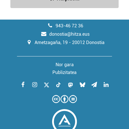
baliatzen gara. Ohar hau onartuz gero, teknologia hori
erabiltzeko baimen esplizitua ematen diguzu.
Gehiago
irakurri
943-46 72 36
donostia@hitza.eus
Ametzagaña, 19 - 20012 Donostia
Nor gara
Publizitatea