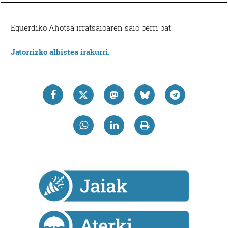
Eguerdiko Ahotsa irratsaioaren saio berri bat
Jatorrizko albistea irakurri.