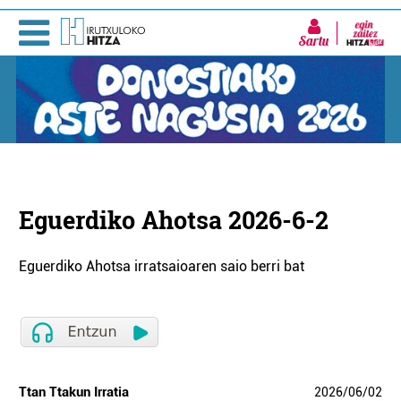
Sartu
Eguerdiko Ahotsa 2026-6-2
Eguerdiko Ahotsa irratsaioaren saio berri bat
Ttan Ttakun Irratia
2026
/
06
/
02