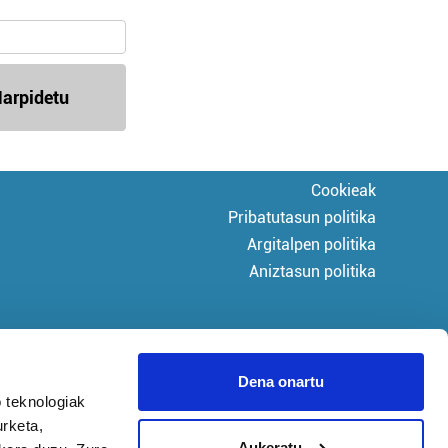
arpidetu
Cookieak
Pribatutasun politika
Argitalpen politika
Aniztasun politika
Dena onartu
 teknologiak
urketa,
Aukeratu