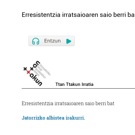
Erresistentzia irratsaioaren saio berri ba
Ttan Ttakun Irratia
Erresistentzia irratsaioaren saio berri bat
Jatorrizko albistea irakurri.