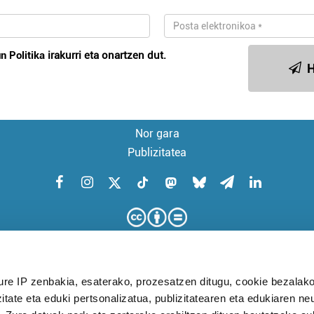
n Politika
irakurri eta onartzen dut.
H
Nor gara
Publizitatea
ure IP zenbakia, esaterako, prozesatzen ditugu, cookie bezalako
itate eta eduki pertsonalizatua, publizitatearen eta edukiaren ne
KUDEAKETA AURRERATUARI