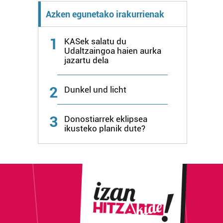
Azken egunetako irakurrienak
1
KASek salatu du
Udaltzaingoa haien aurka
jazartu dela
2
Dunkel und licht
3
Donostiarrek eklipsea
ikusteko planik dute?