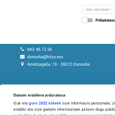
Pribatutasu
943-46 72 36
donostia@hitza.eus
Ametzagaña, 19 - 20012 Donostia
Datuen erabilera arduratsua
Guk eta
gure 1022 kideek
sure informacio pertsonala, z
erabiliz eta zure gailuko informazioak azitzen dugu publiz