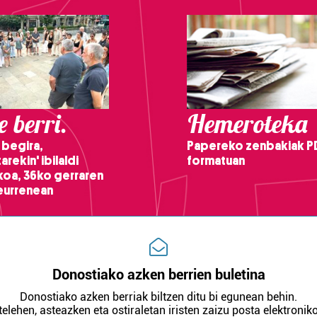
 berri.
Hemeroteka
 begira,
Papereko zenbakiak P
arekin' ibilaldi
formatuan
ikoa, 36ko gerraren
teurrenean
Donostiako azken berrien buletina
Donostiako azken berriak biltzen ditu bi egunean behin.
telehen, asteazken eta ostiraletan iristen zaizu posta elektroniko