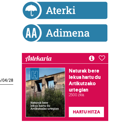
Astekaria
Naturak bere
lekua hartu du
6
/
04
/
28
Artikutzako
urtegian
2.500 zkia.
HARTU HITZA