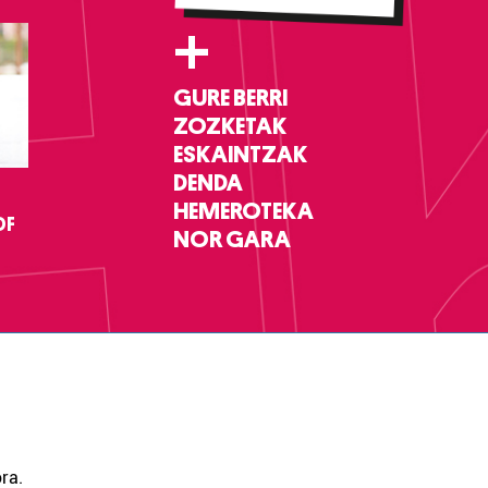
+
GURE BERRI
ZOZKETAK
ESKAINTZAK
DENDA
HEMEROTEKA
DF
NOR GARA
ra.