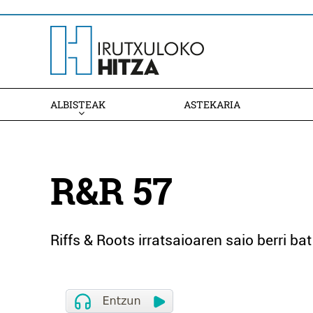
ALBISTEAK
ASTEKARIA
R&R 57
Riffs & Roots irratsaioaren saio berri bat