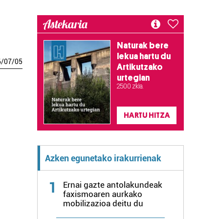
Astekaria
Naturak bere
lekua hartu du
6
/
07
/
05
Artikutzako
urtegian
2.500 zkia.
HARTU HITZA
Azken egunetako irakurrienak
1
Ernai gazte antolakundeak
faxismoaren aurkako
mobilizazioa deitu du