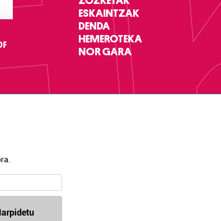
ZOZKETAK
ESKAINTZAK
DENDA
HEMEROTEKA
DF
NOR GARA
ra.
arpidetu