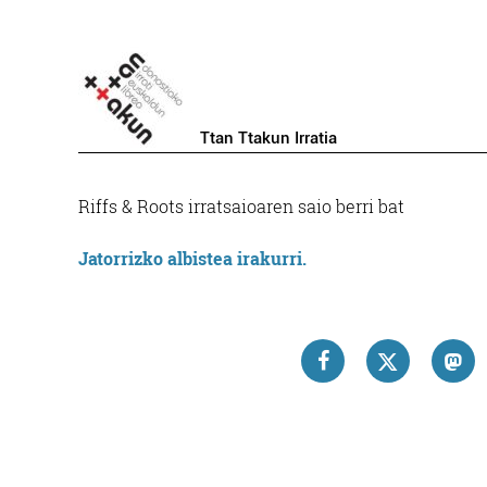
Ttan Ttakun Irratia
Riffs & Roots irratsaioaren saio berri bat
Jatorrizko albistea irakurri.