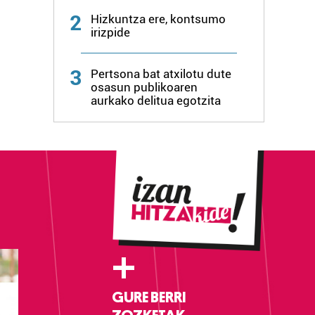
2
Hizkuntza ere, kontsumo
irizpide
3
Pertsona bat atxilotu dute
osasun publikoaren
aurkako delitua egotzita
+
GURE BERRI