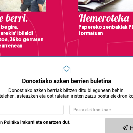
 berri.
Hemeroteka
 begira,
Papereko zenbakiak P
arekin' ibilaldi
formatuan
ikoa, 36ko gerraren
teurrenean
Donostiako azken berrien buletina
Donostiako azken berriak biltzen ditu bi egunean behin.
telehen, asteazken eta ostiraletan iristen zaizu posta elektroniko
n Politika
irakurri eta onartzen dut.
H