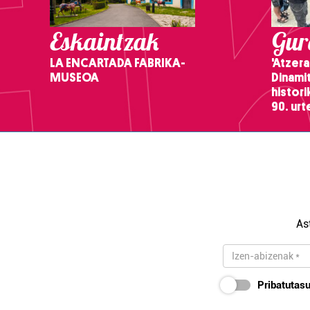
Eskaintzak
Gure
LA ENCARTADA FABRIKA-
'Atzera
MUSEOA
Dinamit
histor
90. ur
As
Pribatutasu