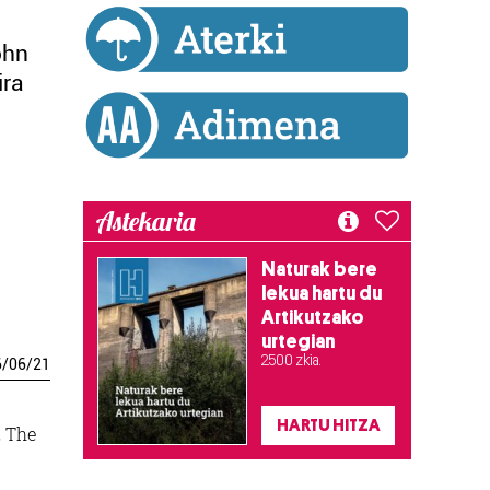
ohn
ira
Astekaria
Naturak bere
lekua hartu du
Artikutzako
urtegian
2.500 zkia.
6
/
06
/
21
HARTU HITZA
, The