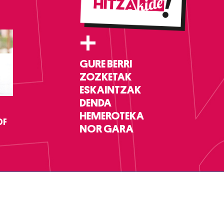
+
GURE BERRI
ZOZKETAK
ESKAINTZAK
DENDA
HEMEROTEKA
DF
NOR GARA