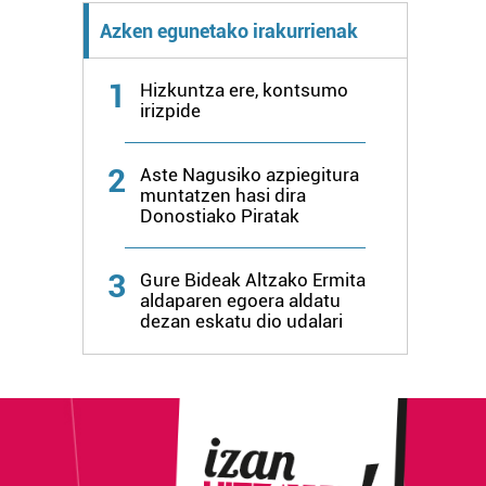
Azken egunetako irakurrienak
1
Hizkuntza ere, kontsumo
irizpide
2
Aste Nagusiko azpiegitura
muntatzen hasi dira
Donostiako Piratak
3
Gure Bideak Altzako Ermita
aldaparen egoera aldatu
dezan eskatu dio udalari