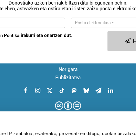
Donostiako azken berriak biltzen ditu bi egunean behin.
telehen, asteazken eta ostiraletan iristen zaizu posta elektroniko
n Politika
irakurri eta onartzen dut.
H
Nor gara
Publizitatea
ure IP zenbakia, esaterako, prozesatzen ditugu, cookie bezalako