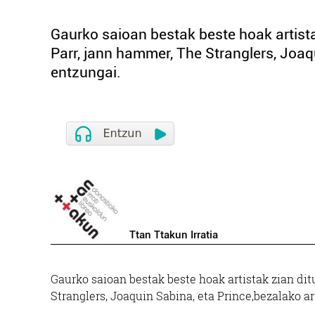
Gaurko saioan bestak beste hoak artista
Parr, jann hammer, The Stranglers, Joaqu
entzungai.
Ttan Ttakun Irratia
Gaurko saioan bestak beste hoak artistak zian dit
Stranglers, Joaquin Sabina, eta Prince,bezalako ar