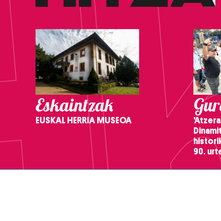
Eskaintzak
Gure
EUSKAL HERRIA MUSEOA
'Atzera
Dinamit
histor
90. ur