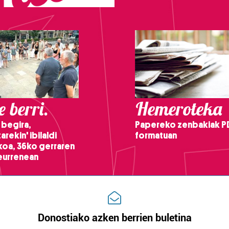
 berri.
Hemeroteka
 begira,
Papereko zenbakiak P
arekin' ibilaldi
formatuan
ikoa, 36ko gerraren
teurrenean
Donostiako azken berrien buletina