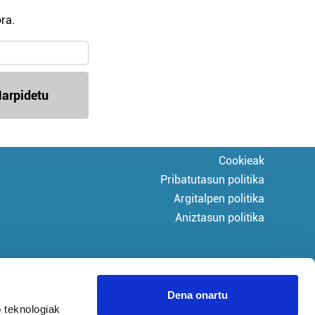
ra.
arpidetu
Cookieak
Pribatutasun politika
Argitalpen politika
Aniztasun politika
Dena onartu
 teknologiak