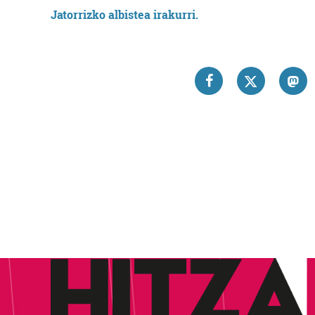
Jatorrizko albistea irakurri.