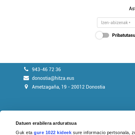
As
Pribatutasu
943-46 72 36
donostia@hitza.eus
Ametzagaña, 19 - 20012 Donostia
Datuen erabilera arduratsua
Guk eta
gure 1022 kideek
sure informacio pertsonala, z