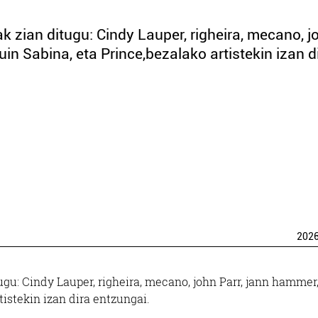
k zian ditugu: Cindy Lauper, righeira, mecano, j
in Sabina, eta Prince,bezalako artistekin izan d
202
ugu: Cindy Lauper, righeira, mecano, john Parr, jann hammer
tistekin izan dira entzungai.