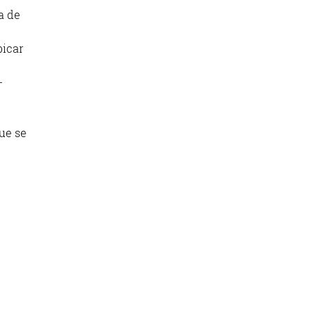
a de
bicar
-
ue se