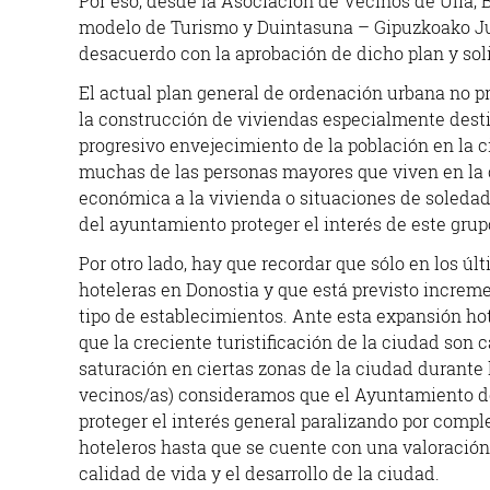
Por eso, desde la Asociación de Vecinos de Ulia,
modelo de Turismo y Duintasuna – Gipuzkoako Ju
desacuerdo con la aprobación de dicho plan y soli
El actual plan general de ordenación urbana no p
la construcción de viviendas especialmente desti
progresivo envejecimiento de la población en la c
muchas de las personas mayores que viven en la c
económica a la vivienda o situaciones de soledad
del ayuntamiento proteger el interés de este grupo
Por otro lado, hay que recordar que sólo en los ú
hoteleras en Donostia y que está previsto increm
tipo de establecimientos. Ante esta expansión ho
que la creciente turistificación de la ciudad son
saturación en ciertas zonas de la ciudad durante
vecinos/as) consideramos que el Ayuntamiento de
proteger el interés general paralizando por compl
hoteleros hasta que se cuente con una valoración
calidad de vida y el desarrollo de la ciudad.