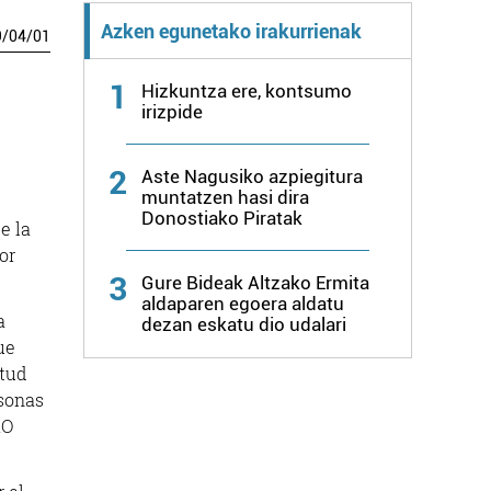
Azken egunetako irakurrienak
9
/
04
/
01
1
Hizkuntza ere, kontsumo
irizpide
2
Aste Nagusiko azpiegitura
muntatzen hasi dira
Donostiako Piratak
e la
or
3
Gure Bideak Altzako Ermita
aldaparen egoera aldatu
a
dezan eskatu dio udalari
ue
itud
sonas
RO