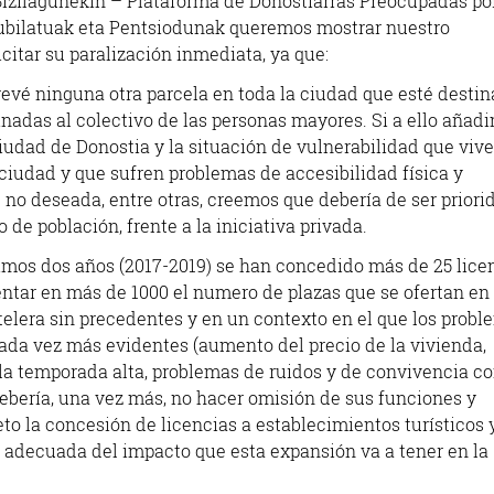
 Bizilagunekin – Plataforma de Donostiarras Preocupadas por
bilatuak eta Pentsiodunak queremos mostrar nuestro
citar su paralización inmediata, ya que:
revé ninguna otra parcela en toda la ciudad que esté destin
nadas al colectivo de las personas mayores. Si a ello añadi
iudad de Donostia y la situación de vulnerabilidad que viv
iudad y que sufren problemas de accesibilidad física y
 no deseada, entre otras, creemos que debería de ser priori
 de población, frente a la iniciativa privada.
ltimos dos años (2017-2019) se han concedido más de 25 lice
entar en más de 1000 el numero de plazas que se ofertan en
telera sin precedentes y en un contexto en el que los prob
 cada vez más evidentes (aumento del precio de la vivienda,
 la temporada alta, problemas de ruidos y de convivencia c
bería, una vez más, no hacer omisión de sus funciones y
eto la concesión de licencias a establecimientos turísticos 
 adecuada del impacto que esta expansión va a tener en la