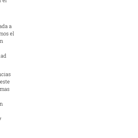
 el
ada a
mos el
en
dad
ncias
 este
lemas
on
y