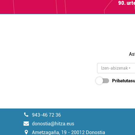
90. ur
As
Pribatutasu
943-46 72 36
donostia@hitza.eus
Ametzagaña, 19 - 20012 Donostia