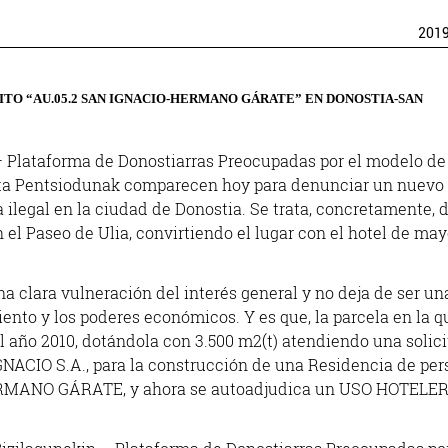
201
ITO “AU.05.2 SAN IGNACIO-HERMANO GÁRATE” EN DONOSTIA-SAN
– Plataforma de Donostiarras Preocupadas por el modelo de
eta Pentsiodunak comparecen hoy para denunciar un nuevo
 ilegal en la ciudad de Donostia. Se trata, concretamente, d
el Paseo de Ulia, convirtiendo el lugar con el hotel de may
na clara vulneración del interés general y no deja de ser un
nto y los poderes económicos. Y es que, la parcela en la q
el año 2010, dotándola con 3.500 m2(t) atendiendo una solic
CIO S.A., para la construcción de una Residencia de per
RMANO GÁRATE, y ahora se autoadjudica un USO HOTELE