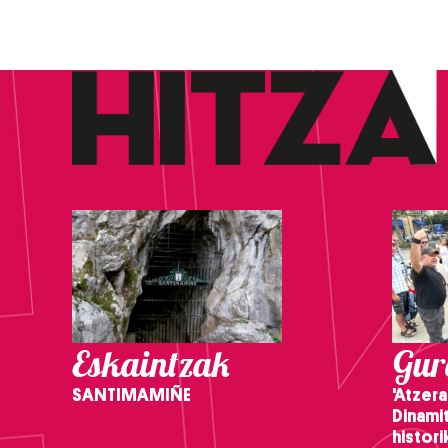
Eskaintzak
Gure
SANTIMAMIÑE
'Atzera
Dinamit
histor