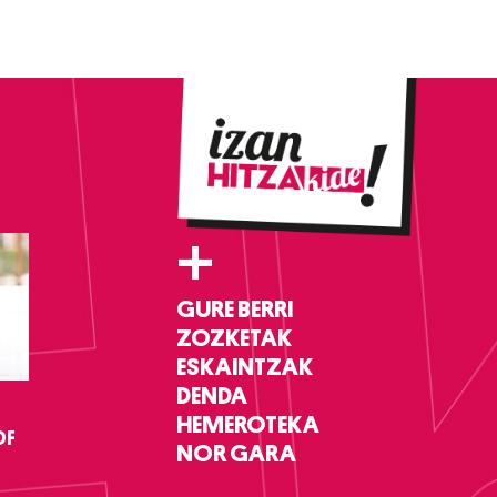
+
GURE BERRI
ZOZKETAK
ESKAINTZAK
DENDA
HEMEROTEKA
DF
NOR GARA