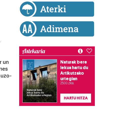
-
Astekaria
r un
Naturak bere
lekua hartu du
ones
Artikutzako
auzo-
urtegian
2.500 zkia.
HARTU HITZA