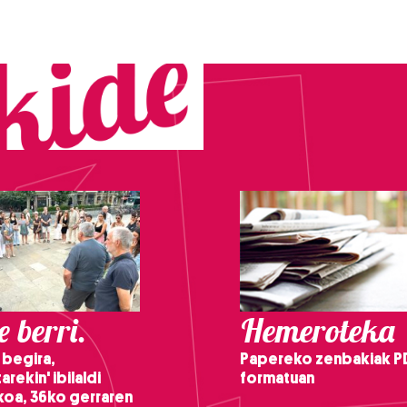
 berri.
Hemeroteka
 begira,
Papereko zenbakiak P
arekin' ibilaldi
formatuan
ikoa, 36ko gerraren