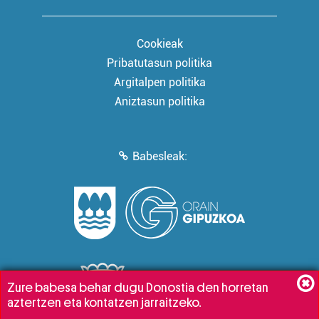
Cookieak
Pribatutasun politika
Argitalpen politika
Aniztasun politika
Babesleak:
Zure babesa behar dugu Donostia den horretan
aztertzen eta kontatzen jarraitzeko.