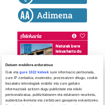
Astekaria
Naturak bere
lekua hartu du
Artikutzako
urtegian
Datuen erabilera arduratsua
2.500 zkia.
Guk eta
gure 1022 kideek
sure informacio pertsonala,
zure IP zenbakia, esaterako, prozesatzen ditugu, cookie
HARTU HITZA
bezalako teknologiak erabiliz eta zure gailuko
informazioak azitzen dugu publizitate eta eduki
pertsonalizatua, publizitatearen eta edukiaren neurketa,
Azken egunetako irakurrienak
audientzia-ikerketa eta zerbitzuen garapena eskaintzeko.