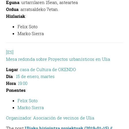
Eguna
: urtarrilaren 15ean, asteartea
Ordua
: arratsaldeko 7etan.
Hizlariak
:
Felix Soto
Marko Sierra
[ES]
Mesa redonda sobre Proyectos urbanísticos en Ulia
Lugar
: casa de Cultura de OKENDO
Día
: 15 de enero, martes
Hora
: 19:00
Ponentes
:
Felix Soto
Marko Sierra
Organizador: Asociación de vecinos de Ulia
The post
Uliako hirigintza proiektuak (2019-01-15) //