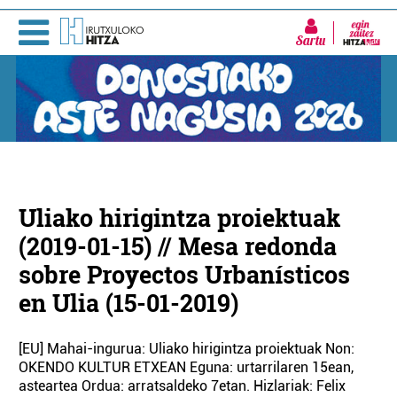
Sartu
Uliako hirigintza proiektuak
(2019-01-15) // Mesa redonda
sobre Proyectos Urbanísticos
en Ulia (15-01-2019)
[EU] Mahai-ingurua: Uliako hirigintza proiektuak Non:
OKENDO KULTUR ETXEAN Eguna: urtarrilaren 15ean,
asteartea Ordua: arratsaldeko 7etan. Hizlariak: Felix