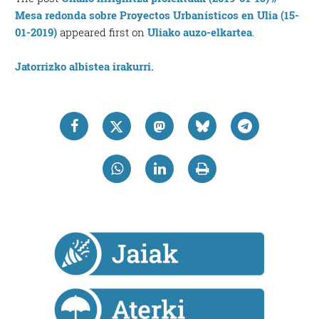
Mesa redonda sobre Proyectos Urbanísticos en Ulia (15-
01-2019)
appeared first on
Uliako auzo-elkartea
.
Jatorrizko albistea irakurri.