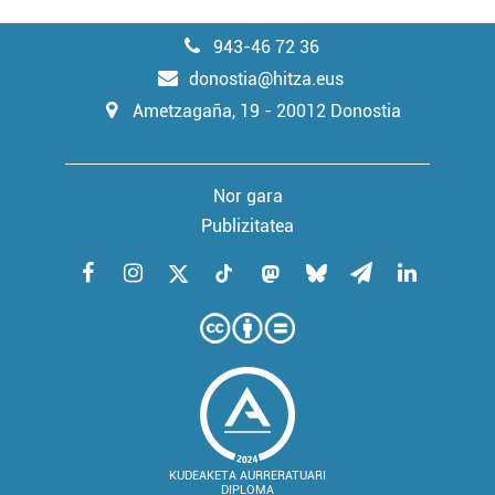
943-46 72 36
donostia@hitza.eus
Ametzagaña, 19 - 20012 Donostia
Nor gara
Publizitatea
KUDEAKETA AURRERATUARI
DIPLOMA