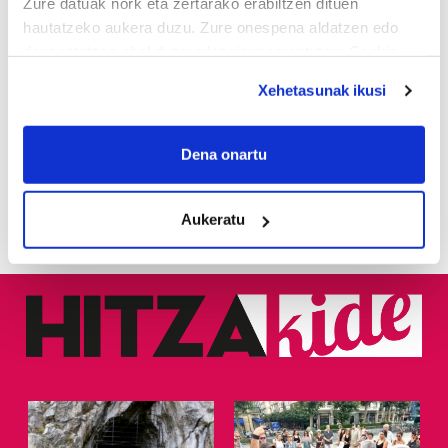
Zure datuak nork eta zertarako erabiltzen dituen
1
KASek salatu du
hautatzeko aukera duzu. Zure onespena aldatzen edo
Udaltzaingoa haien aurka
deuseztatzen ahal duzu edozein momentutan, Cookie
jazartu dela
deklaraziotik edo Privacy triggerean klikatuz.
Xehetasunak ikusi
2
If you allow, we would also like to:
Dunkel und licht
Collect information about your geographical
Dena onartu
location which can be accurate to within several
3
Donostiarrek eklipsea
meters
ikusteko planik dute?
Aukeratu
Identify your device by actively scanning it for
specific characteristics (fingerprinting)
Find out more about how your personal data is processed
and set your preferences in the
details section
.
Guk eta gure bazkideek zure datu pertsonalak
prozesatzen ditugu, zure IP zenbakia, besteak beste,
teknologia erabiliz, cookieak adibidez, iragarki eta eduki
pertsonalizatuak eskaintzeko, iragarkiak eta edukia
neurtzeko, jendeari buruzko informazioa biltzeko eta