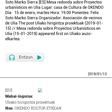
Soto Marko Sierra [ES] Mesa redonda sobre Proyectos
urbanísticos en Ulia Lugar: casa de Cultura de OKENDO
Día: 15 de enero, martes Hora: 19:00 Ponentes: Felix
Soto Marko Sierra Organizador: Asociación de vecinos
de Ulia The post Uliako hirigintza proiektuak (2019-01-
15) // Mesa redonda sobre Proyectos Urbanísticos en
Ulia (15-01-2019) appeared first on Uliako auzo-
elkartea.
2019
/
01
/
13
[EU]
Mahai-ingurua:
Uliako hirigintza proiektuak
Non
: OKENDO KULTUR ETXEAN