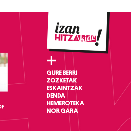
+
GURE BERRI
ZOZKETAK
ESKAINTZAK
DENDA
HEMEROTEKA
DF
NOR GARA