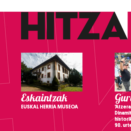
Eskaintzak
Gure
EUSKAL HERRIA MUSEOA
'Atzera
Dinamit
histor
90. ur