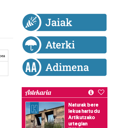
bea
Astekaria
Naturak bere
lekua hartu du
Artikutzako
urtegian