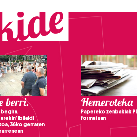
 berri.
Hemeroteka
 begira,
Papereko zenbakiak P
arekin' ibilaldi
formatuan
ikoa, 36ko gerraren
teurrenean