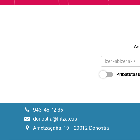
As
Pribatutasu
943-46 72 36
donostia@hitza.eus
Ametzagaña, 19 - 20012 Donostia