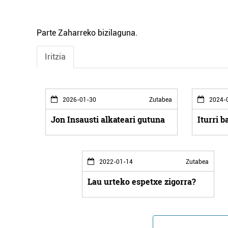
Parte Zaharreko bizilaguna.
Iritzia
2026-01-30
Zutabea
2024-
Jon Insausti alkateari gutuna
Iturri 
2022-01-14
Zutabea
Lau urteko espetxe zigorra?