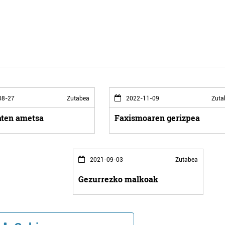
08-27
Zutabea
2022-11-09
Zuta
baten ametsa
Faxismoaren gerizpea
2021-09-03
Zutabea
Gezurrezko malkoak