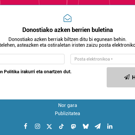
Donostiako azken berrien buletina
Donostiako azken berriak biltzen ditu bi egunean behin.
telehen, asteazken eta ostiraletan iristen zaizu posta elektroniko
n Politika
irakurri eta onartzen dut.
H
Nor gara
Publizitatea