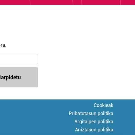
ra.
arpidetu
Cookieak
Pribatutasun politika
Argitalpen politika
Aniztasun politika