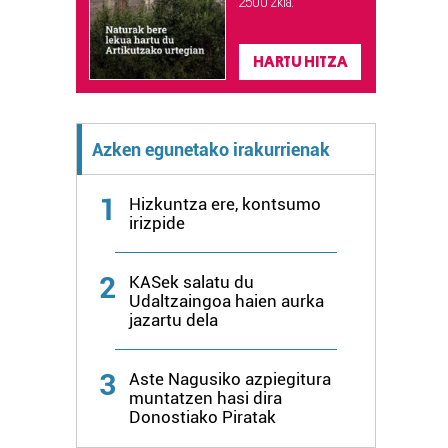
2.500 zkia.
HARTU HITZA
Azken egunetako irakurrienak
1
Hizkuntza ere, kontsumo
irizpide
2
KASek salatu du
Udaltzaingoa haien aurka
jazartu dela
3
Aste Nagusiko azpiegitura
muntatzen hasi dira
Donostiako Piratak