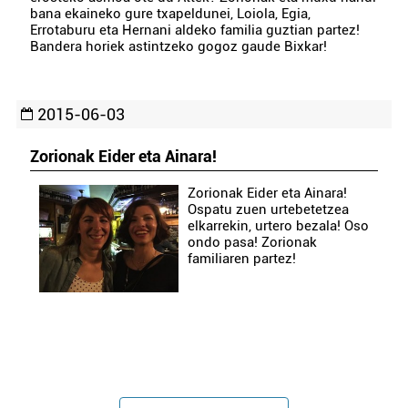
bana ekaineko gure txapeldunei, Loiola, Egia,
Errotaburu eta Hernani aldeko familia guztian partez!
Bandera horiek astintzeko gogoz gaude Bixkar!
2015-06-03
Zorionak Eider eta Ainara!
Zorionak Eider eta Ainara!
Ospatu zuen urtebetetzea
elkarrekin, urtero bezala! Oso
ondo pasa! Zorionak
familiaren partez!