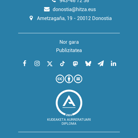
943-46 72 36
donostia@hitza.eus
Ametzagaña, 19 - 20012 Donostia
Nor gara
Publizitatea
KUDEAKETA AURRERATUARI
DIPLOMA