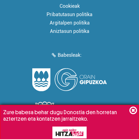
Cookieak
Pribatutasun politika
Argitalpen politika
Aniztasun politika
Babesleak:
Zure babesa behar dugu Donostia den horretan
aztertzen eta kontatzen jarraitzeko.