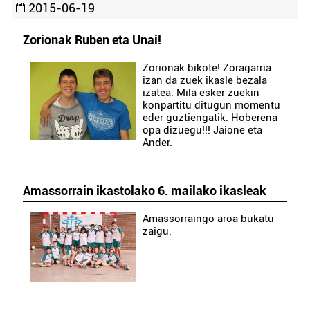
2015-06-19
Zorionak Ruben eta Unai!
Zorionak bikote! Zoragarria
izan da zuek ikasle bezala
izatea. Mila esker zuekin
konpartitu ditugun momentu
eder guztiengatik. Hoberena
opa dizuegu!!! Jaione eta
Ander.
Amassorrain ikastolako 6. mailako ikasleak
Amassorraingo aroa bukatu
zaigu.