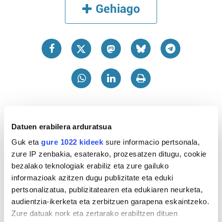
Gehiago
Datuen erabilera arduratsua
Guk eta
gure 1022 kideek
sure informacio pertsonala,
zure IP zenbakia, esaterako, prozesatzen ditugu, cookie
bezalako teknologiak erabiliz eta zure gailuko
informazioak azitzen dugu publizitate eta eduki
pertsonalizatua, publizitatearen eta edukiaren neurketa,
audientzia-ikerketa eta zerbitzuen garapena eskaintzeko.
Zure datuak nork eta zertarako erabiltzen dituen