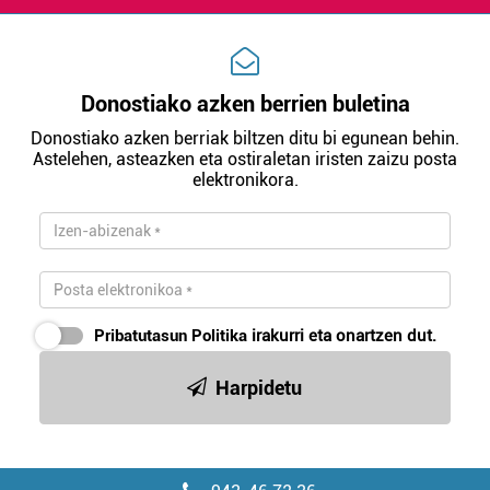
Donostiako azken berrien buletina
Donostiako azken berriak biltzen ditu bi egunean behin.
Astelehen, asteazken eta ostiraletan iristen zaizu posta
elektronikora.
Pribatutasun Politika
irakurri eta onartzen dut.
Harpidetu