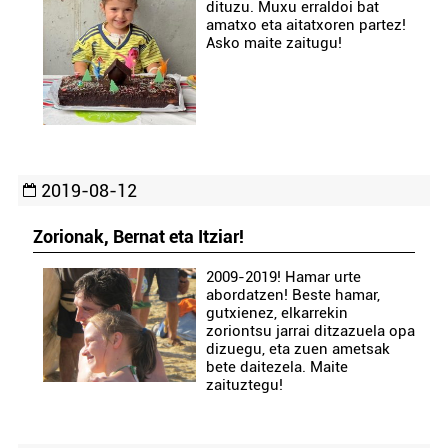
dituzu. Muxu erraldoi bat
amatxo eta aitatxoren partez!
Asko maite zaitugu!
2019-08-12
Zorionak, Bernat eta Itziar!
2009-2019! Hamar urte
abordatzen! Beste hamar,
gutxienez, elkarrekin
zoriontsu jarrai ditzazuela opa
dizuegu, eta zuen ametsak
bete daitezela. Maite
zaituztegu!