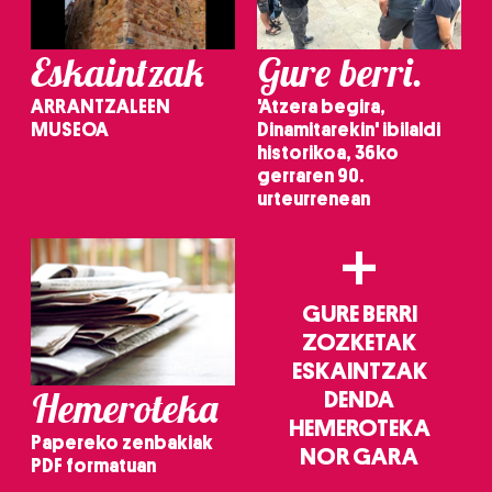
irakurri
Eskaintzak
Gure berri.
ARRANTZALEEN
'Atzera begira,
MUSEOA
Dinamitarekin' ibilaldi
historikoa, 36ko
gerraren 90.
urteurrenean
+
GURE BERRI
ZOZKETAK
ESKAINTZAK
Hemeroteka
DENDA
HEMEROTEKA
Papereko zenbakiak
NOR GARA
PDF formatuan