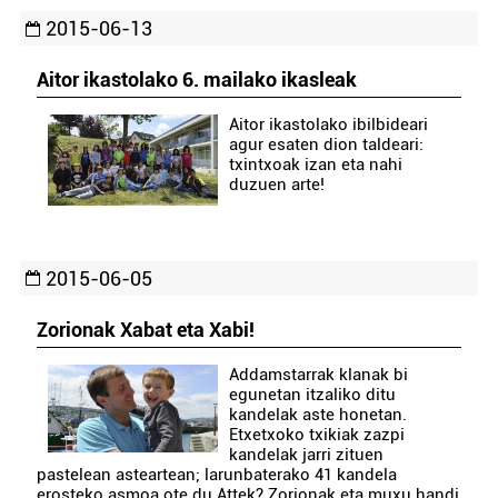
2015-06-13
Aitor ikastolako 6. mailako ikasleak
Aitor ikastolako ibilbideari
agur esaten dion taldeari:
txintxoak izan eta nahi
duzuen arte!
2015-06-05
Zorionak Xabat eta Xabi!
Addamstarrak klanak bi
egunetan itzaliko ditu
kandelak aste honetan.
Etxetxoko txikiak zazpi
kandelak jarri zituen
pastelean asteartean; larunbaterako 41 kandela
erosteko asmoa ote du Attek? Zorionak eta muxu handi