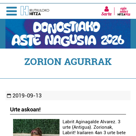
Sartu
ZORION AGURRAK
2019-09-13
Urte askoan!
Labrit Aginagalde Alvarez. 3
urte (Antigua). Zorionak,
Labrit! Irailaren 4an 3 urte bete