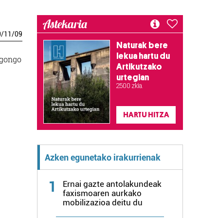
Astekaria
0
/
11
/
09
Naturak bere
lekua hartu du
egongo
Artikutzako
urtegian
2.500 zkia.
HARTU HITZA
Azken egunetako irakurrienak
1
Ernai gazte antolakundeak
faxismoaren aurkako
mobilizazioa deitu du