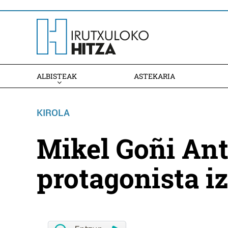
ALBISTEAK
ASTEKARIA
KIROLA
Mikel Goñi An
protagonista i