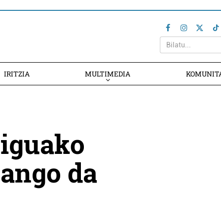
IRITZIA
MULTIMEDIA
KOMUNIT
tiguako
zango da