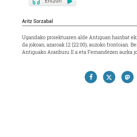
Aritz Sorzabal
Ugandako proiektuaren alde Antiguan hainbat ekim
da jokoan, azaroak 12 (22:00), auzoko frontoian. 
Antiguako Aranburu II.a eta Fernandezen aurka jo