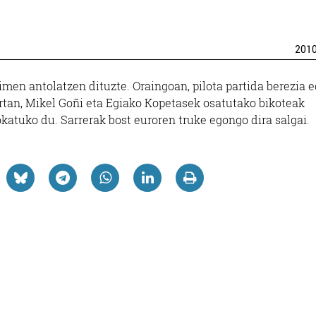
201
en antolatzen dituzte. Oraingoan, pilota partida berezia 
Bertan, Mikel Goñi eta Egiako Kopetasek osatutako bikoteak
katuko du. Sarrerak bost euroren truke egongo dira salgai.