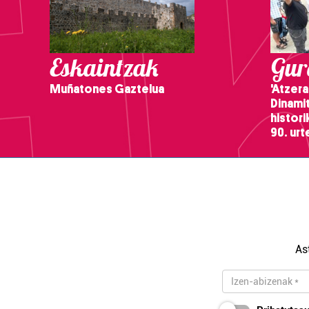
Eskaintzak
Gure
Muñatones Gaztelua
'Atzera
Dinamit
histor
90. ur
As