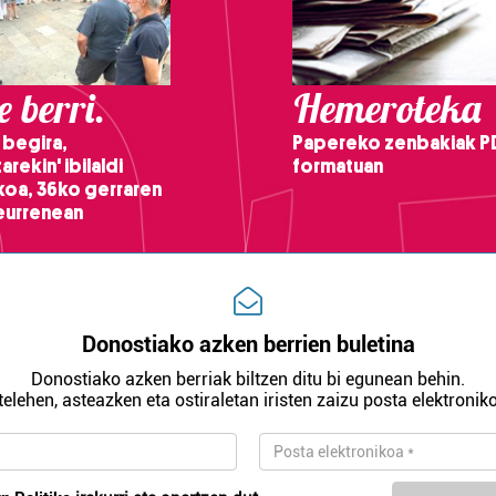
 berri.
Hemeroteka
 begira,
Papereko zenbakiak P
arekin' ibilaldi
formatuan
ikoa, 36ko gerraren
teurrenean
Donostiako azken berrien buletina
Donostiako azken berriak biltzen ditu bi egunean behin.
telehen, asteazken eta ostiraletan iristen zaizu posta elektroniko