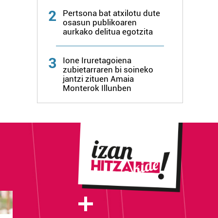
2
Pertsona bat atxilotu dute
osasun publikoaren
aurkako delitua egotzita
3
Ione Iruretagoiena
zubietarraren bi soineko
jantzi zituen Amaia
Monterok Illunben
+