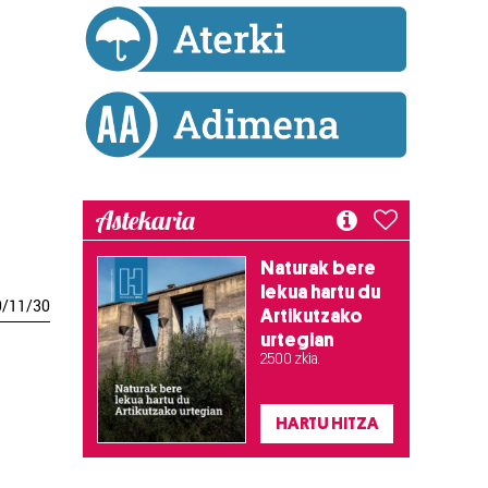
Astekaria
Naturak bere
lekua hartu du
0
/
11
/
30
Artikutzako
urtegian
2.500 zkia.
HARTU HITZA