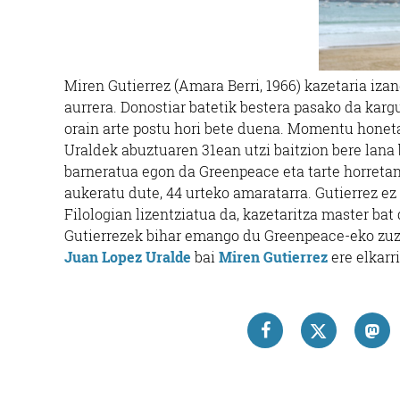
Miren Gutierrez (Amara Berri, 1966) kazetaria iz
aurrera. Donostiar batetik bestera pasako da kargu
orain arte postu hori bete duena. Momentu honeta
Uraldek abuztuaren 31ean utzi baitzion bere lana 
barneratua egon da Greenpeace eta tarte horretan
aukeratu dute, 44 urteko amaratarra. Gutierrez ez
Filologian lizentziatua da, kazetaritza master bat
Gutierrezek bihar emango du Greenpeace-eko zuze
Juan Lopez Uralde
bai
Miren Gutierrez
ere elkarr