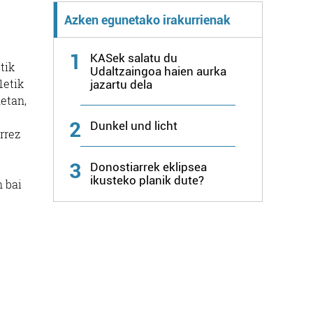
Azken egunetako irakurrienak
1
KASek salatu du
tik
Udaltzaingoa haien aurka
1etik
jazartu dela
etan,
2
Dunkel und licht
rrez
3
Donostiarrek eklipsea
ikusteko planik dute?
 bai