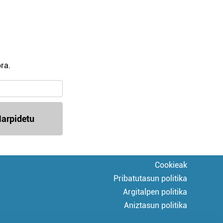
ra.
arpidetu
Cookieak
Pribatutasun politika
Argitalpen politika
Aniztasun politika