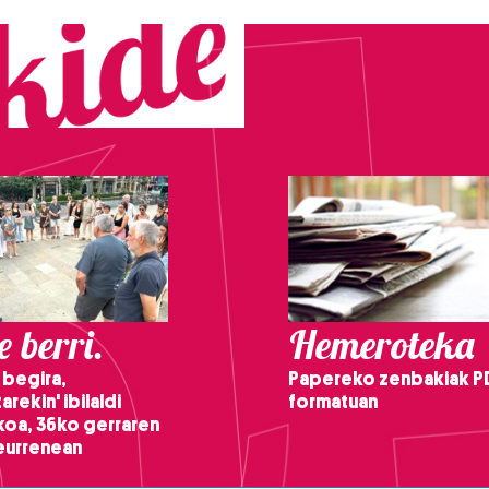
 berri.
Hemeroteka
 begira,
Papereko zenbakiak P
arekin' ibilaldi
formatuan
ikoa, 36ko gerraren
teurrenean