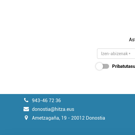
As
Pribatutasu
943-46 72 36
donostia@hitza.eus
Ametzagaña, 19 - 20012 Donostia