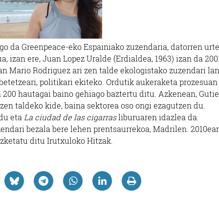
ango da Greenpeace-eko Espainiako zuzendaria, datorren urte
a, izan ere, Juan Lopez Uralde (Erdialdea, 1963) izan da 200
n Mario Rodriguez ari zen talde ekologistako zuzendari lan
betetzeari, politikari ekiteko. Ordutik aukeraketa prozesuan
 200 hautagai baino gehiago baztertu ditu. Azkenean, Gutie
 zen taldeko kide, baina sektorea oso ongi ezagutzen du.
 du eta
La ciudad de las cigarras
liburuaren idazlea da.
ndari bezala bere lehen prentsaurrekoa, Madrilen. 2010ean
izketatu ditu Irutxuloko Hitzak.