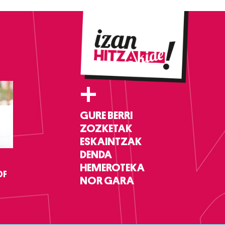
+
GURE BERRI
ZOZKETAK
ESKAINTZAK
DENDA
HEMEROTEKA
DF
NOR GARA