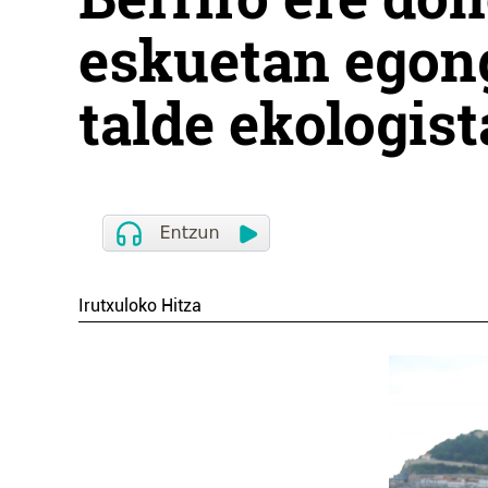
eskuetan egon
talde ekologist
Irutxuloko Hitza