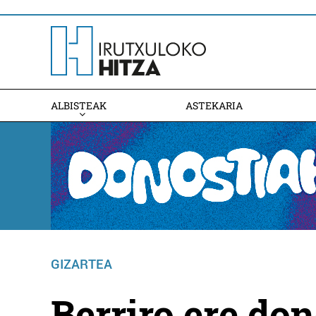
ALBISTEAK
ASTEKARIA
GIZARTEA
Berriro ere don