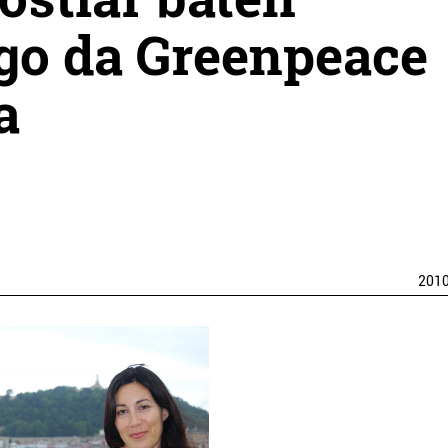
go da Greenpeace
a
201