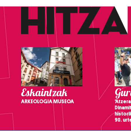
Eskaintzak
Gure
ARKEOLOGIA MUSEOA
'Atzera
Dinamit
histor
90. ur