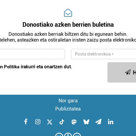
Donostiako azken berrien buletina
Donostiako azken berriak biltzen ditu bi egunean behin.
telehen, asteazken eta ostiraletan iristen zaizu posta elektroniko
n Politika
irakurri eta onartzen dut.
H
Nor gara
Publizitatea