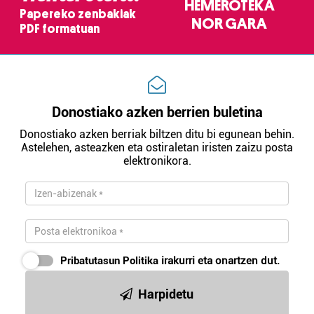
HEMEROTEKA
Papereko zenbakiak
NOR GARA
PDF formatuan
Donostiako azken berrien buletina
Donostiako azken berriak biltzen ditu bi egunean behin.
Astelehen, asteazken eta ostiraletan iristen zaizu posta
elektronikora.
Pribatutasun Politika
irakurri eta onartzen dut.
Harpidetu