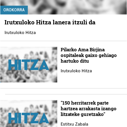
OROKORRA
Irutxuloko Hitza lanera itzuli da
Irutxuloko Hitza
Pilarko Ama Birjina
ospitaleak gaixo gehiago
hartuko ditu
Irutxuloko Hitza
"150 herritarrek parte
hartzea arrakasta izango
litzateke guretzako"
Estitxu Zabala