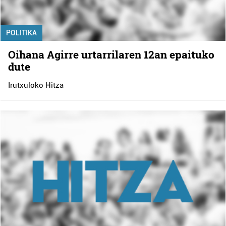
POLITIKA
Oihana Agirre urtarrilaren 12an epaituko
dute
Irutxuloko Hitza