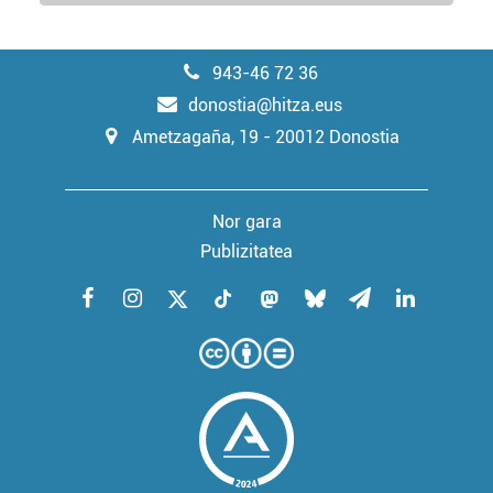
943-46 72 36
donostia@hitza.eus
Ametzagaña, 19 - 20012 Donostia
Nor gara
Publizitatea