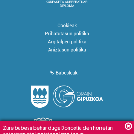
KUDEAKETA AURRERATUARI
DIPLOMA
Cookieak
Pribatutasun politika
Argitalpen politika
Aniztasun politika
Babesleak:
Zure babesa behar dugu Donostia den horretan