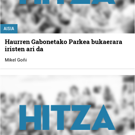
AISIA
Haurren Gabonetako Parkea bukaerara
iristen ari da
Mikel Goñi