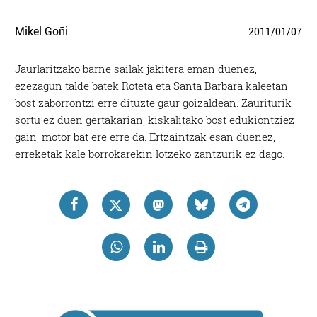
Mikel Goñi
2011
/
01
/
07
Jaurlaritzako barne sailak jakitera eman duenez,
ezezagun talde batek Roteta eta Santa Barbara kaleetan
bost zaborrontzi erre dituzte gaur goizaldean. Zauriturik
sortu ez duen gertakarian, kiskalitako bost edukiontziez
gain, motor bat ere erre da. Ertzaintzak esan duenez,
erreketak kale borrokarekin lotzeko zantzurik ez dago.