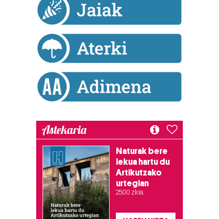
Astekaria
Naturak bere
lekua hartu du
Artikutzako
urtegian
2.500 zkia.