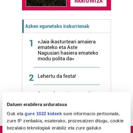
HARTU HITZA
Azken egunetako irakurrienak
1
«Jaia ikasturteari amaiera
emateko eta Aste
Nagusiari hasiera emateko
modu polita da»
2
Lehertu da festa!
3
Bagerak eta Jaraneroek
eman diote hasiera Aste
Datuen erabilera arduratsua
Nagusi Piratari
Guk eta
gure 1022 kideek
sure informacio pertsonala,
zure IP zenbakia, esaterako, prozesatzen ditugu, cookie
bezalako teknologiak erabiliz eta zure gailuko