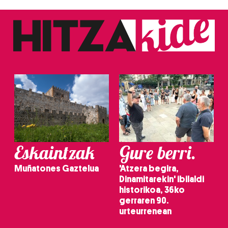
Eskaintzak
Gure berri.
Muñatones Gaztelua
'Atzera begira,
Dinamitarekin' ibilaldi
historikoa, 36ko
gerraren 90.
urteurrenean