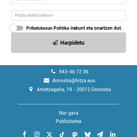
Pribatutasun Politika
irakurri eta onartzen dut.
Harpidetu
943-46 72 36
donostia@hitza.eus
Ametzagaña, 19 - 20012 Donostia
Nor gara
Publizitatea