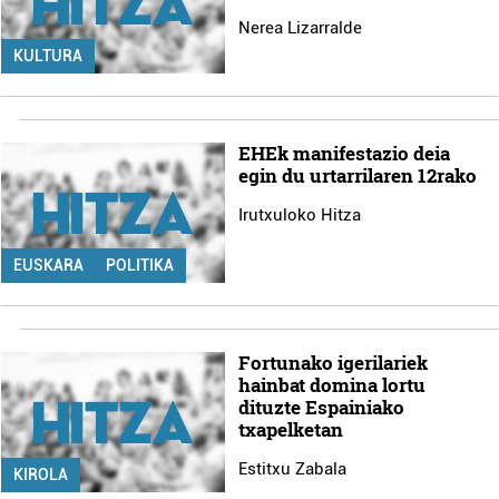
Nerea Lizarralde
KULTURA
EHEk manifestazio deia
egin du urtarrilaren 12rako
Irutxuloko Hitza
EUSKARA
POLITIKA
Fortunako igerilariek
hainbat domina lortu
dituzte Espainiako
txapelketan
Estitxu Zabala
KIROLA