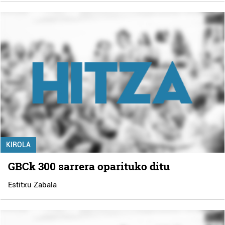
KIROLA
GBCk 300 sarrera oparituko ditu
Estitxu Zabala