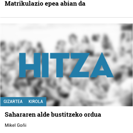
Matrikulazio epea abian da
GIZARTEA
KIROLA
Sahararen alde bustitzeko ordua
Mikel Goñi