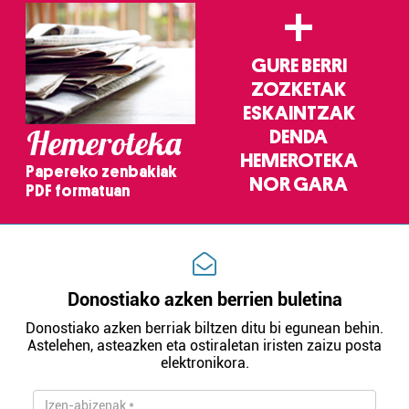
+
GURE BERRI
ZOZKETAK
ESKAINTZAK
Hemeroteka
DENDA
HEMEROTEKA
Papereko zenbakiak
NOR GARA
PDF formatuan
Donostiako azken berrien buletina
Donostiako azken berriak biltzen ditu bi egunean behin.
Astelehen, asteazken eta ostiraletan iristen zaizu posta
elektronikora.