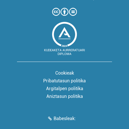
KUDEAKETA AURRERATUARI
DIPLOMA
Cookieak
Pribatutasun politika
Argitalpen politika
Aniztasun politika
Babesleak: