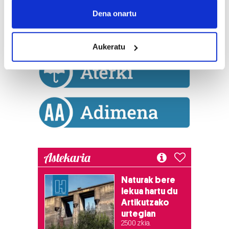
Collect information about your geographical
Dena onartu
location which can be accurate to within several
meters
Aukeratu
Identify your device by actively scanning it for
specific characteristics (fingerprinting)
Find out more about how your personal data is processed
and set your preferences in the
details section
.
Guk eta gure bazkideek zure datu pertsonalak
prozesatzen ditugu, zure IP zenbakia, besteak beste,
teknologia erabiliz, cookieak adibidez, iragarki eta eduki
pertsonalizatuak eskaintzeko, iragarkiak eta edukia
Astekaria
neurtzeko, jendeari buruzko informazioa biltzeko eta
produktuak garatzeko. Zure datuak nork eta zertarako
Naturak bere
erabiltzen dituen hauta dezakezu.
lekua hartu du
Artikutzako
Bazkide batzuek ez dizute baimenik eskatzen, eta beren
urtegian
interes komertzial legitimoetan babesten dira. Ikusi gure
2.500 zkia.