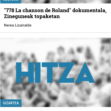
"778 La chanson de Roland" dokumentala,
Zineguneak topaketan
Nerea Lizarralde
GIZARTEA