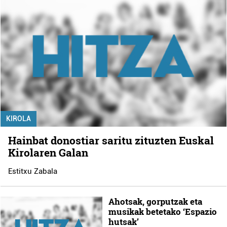
KIROLA
Hainbat donostiar saritu zituzten Euskal
Kirolaren Galan
Estitxu Zabala
Ahotsak, gorputzak eta
musikak betetako ‘Espazio
hutsak’