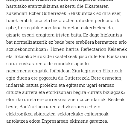
hartutako erantzukizuna eskertu die Elkartearen
zuzendari Rober Gutierrezek. «Hizkuntzak ez dira ezer,
haiek erabili, bizi eta biziarazten dituzten pertsonarik
gabe, horregatik zuon lana benetan eskertzekoa da,
gizarte osoari eragitera iristen baita. Ez dago hizkuntza
bat normalizatzerik ez bada bere erabilera bermatzen arlo
sozioekonomikoan». Honen harira, Reflectarion Kelsenek
eta Tolosako Hirukide ikastetxeak jaso dute Bai Euskarari
saria, euskararen alde egindako apustu
nabarmenarengatik. Ibilbidean Ziurtagiriaren Elkarteak
egin duena ere gogoratu du Gutierrezek. Bere esanetan,
indarrak batuta proiektu eta egitasmo ugari eraman
dituzte aurrera eta etorkizunari begira «urrats biziagoak»
etorriko direla ere aurreikusi zuen zuzendariak. Besteak
beste, Bai Ziurtagiriaren aldizkariaren edizio
elektronikoa abiaraztea, sektorekako egitasmoak
antolatzea edota Enpresarean ekimena garatzea.