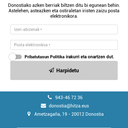
Donostiako azken berriak biltzen ditu bi egunean behin.
Astelehen, asteazken eta ostiraletan iristen zaizu posta
elektronikora.
Pribatutasun Politika
irakurri eta onartzen dut.
Harpidetu
943-46 72 36
donostia@hitza.eus
Ametzagaña, 19 - 20012 Donostia