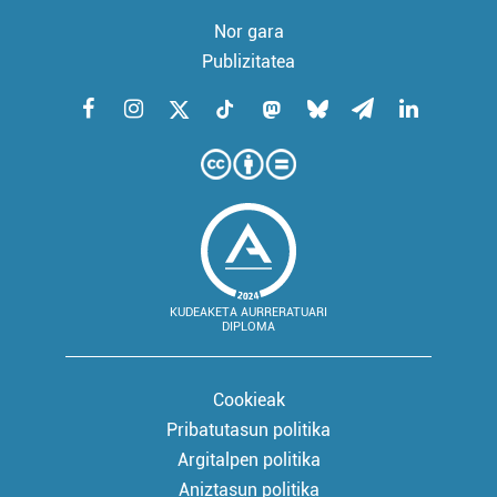
Nor gara
Publizitatea
KUDEAKETA AURRERATUARI
DIPLOMA
Cookieak
Pribatutasun politika
Argitalpen politika
Aniztasun politika