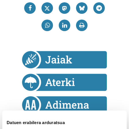
Datuen erabilera arduratsua