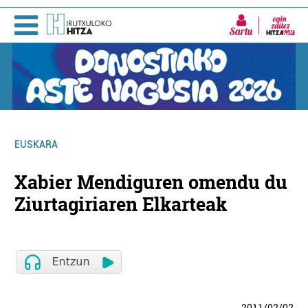
Sartu
EUSKARA
Xabier Mendiguren omendu du
Ziurtagiriaren Elkarteak