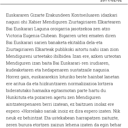
2011
/
02
/
02
Euskararen Gizarte Erakundeen Kontseiluaren idazkari
nagusi ohi Xabier Mendiguren Ziurtagiriaren Elkartearen
Bai Euskarari Laguna oroigarria jasotzekoa zen atzo
Victoria Eugenia Clubean. Bigarren urtez ematen diren
Bai Euskarari sarien banaketa ekitaldia dela-eta
Ziurtagiriaren Elkarteak publikoki aitortu nahi izan zion
Mendigureni urteetako ibilbidea. Izan ere, azken urteotan
Mendiguren izan baita Bai Euskarari-ren irudiaren,
kudeaketaren eta hedapenaren sustatzaile nagusia.
Horrez gain, euskararekin loturiko beste hainbat lanetan
ere aritua da eta hizkuntzaren normalizazioa lortzera
bideratutako hamaika egitasmotan parte hartu du.
Hunkituta eta pozarren agertu zen Mendiguren
aintzatespenaren berri izatean, ez baitzuen inolaz ere
espero. «Horrelako sariak inoiz ez dira espero izaten. Nik
neuk ez behintzat. Eta ustekabean harrapatzen zaituzte,
zeren burura etortzen zaizun lehena izaten da egin behar