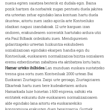
nuena egiten saiatzea besterik ez dudala egin. Baina
pozik hartzen da norbaitek zugan pentsatu duela jakitea
eta urteetan zehar egindako lana kontuan hartu duela
ikustea», aitortu zuen iazko apirila arte Kontseiluko
idazkari nagusi izandakoak. 12 urte karguan izan
ondoren, erakundearen sorreratik hartutako ardura utzi
eta Paul Bilbaok ordezkatu zuen. Mendigurenen
gidaritzapeko urteetan hizkuntza eskubideen
sozializazioan egindako ekarpen handia egin du
Kontseiluak, euskararen normalizazioa bizitza sozialaren
eremu ezberdinetan zabaltzea eta aktibatzea lortu baitu.
Hamar urteko ibilbidea
Lan munduan euskara sustatzeko
tresna gisa sortu zuen Kontseiluak 2000 urtean Bai
Euskarari Ziurtagiria. Zazpi urte geroago, Ziurtagiriaren
Elkarteak hartu zuen bere kudeaketaren ardura.
Hamarkada luze honetan 1.600 enpresa, saltoki eta
entitatek eskuratu dute euskararen normalizazioaren
alde egindako lana aitortu eta euskararekiko
konpromisoa erakusten duen bereizgarria. Guztiek