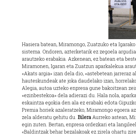
Hasiera batean, Miramongo, Zuatzuko eta Igarako
sistema. Ondoren, azterketarik ez zegoela argud
arautzeko erabakia. Azkenean, ez batean eta bestea
Miramonen, Igaran eta Zuatzun aparkalekua araut
«Akats argia» izan dela dio, «astebetean jarreraz a
hauteskundeak ate joka daudelako izan, horrelako
Alegia, autoa uzteko enpresa gune bakoitzean zei
«ezinbestekoa» dela adierazi du. Hala nola, apark
eskaintza egokia den ala ez erabaki edota Gipuzk
Premia horiek azaleratzeko, Miramongo egoera azte
zela alderatu gehitu du.
Bilera
Aurreko astean, Mi
egin zuten. Bertan, enpresa ordezkari eta langilee
«Baldintzak behar bezalakoak ez zirela ohartu zir