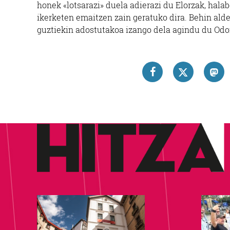
honek «lotsarazi» duela adierazi du Elorzak, hala
ikerketen emaitzen zain geratuko dira. Behin alde
guztiekin adostutakoa izango dela agindu du Odo