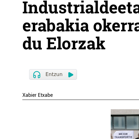
Industrialdeet
erabakia okerr
du Elorzak
Xabier Etxabe