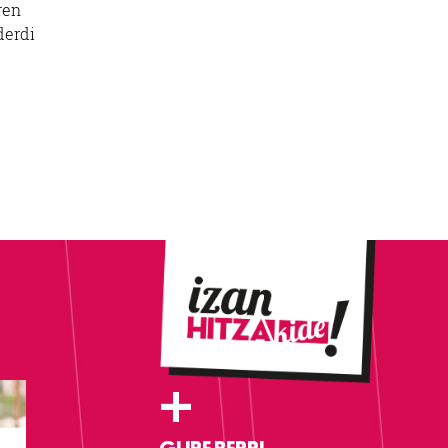
ren
derdi
+