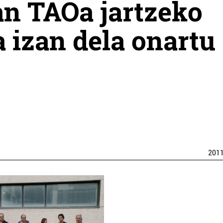
an TAOa jartzeko
a izan dela onartu
201