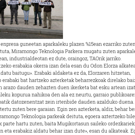
 enpresa guneetan aparkaleku plazen %15ean ezarriko zute
iatuta, Miramongo Teknologia Parkera mugatu zuten aparka
n, industrialdeotan ez dute, oraingoz, TAOrik jarriko.
zeko erabakia okerra izan dela esan du Odon Elorza alkate
ldatu baitugu». Erabaki aldaketa ez da, Elorzaren hitzetan,
 erabaki bat hartzeko azterketak beharrezkoak direlako baiz
n arazo dauden zehazten duen ikerketa bat esku artean iza
aleku kopurua nahikoa den ala ez neurtu, garraio publikoar
oatik datozenentzat zein irtenbide dauden azalduko duena.
rtu zuten bere garaian. Egin zen azterketa, aldiz, behar be
ramongo Teknologia parkeak deituta, egoera aztertzeko bile
k parte hartu zuten, baita Mugikortasun saileko ordezkariek
en eta erabakiz aldatu behar izan dute», esan du alkateak. E