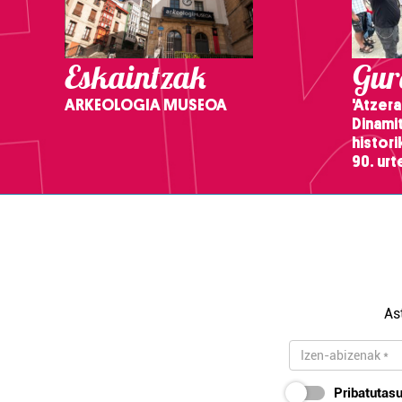
Eskaintzak
Gure
ARKEOLOGIA MUSEOA
'Atzera
Dinamit
histor
90. ur
As
Pribatutasu