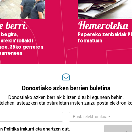
 berri.
Hemeroteka
 begira,
Papereko zenbakiak P
arekin' ibilaldi
formatuan
ikoa, 36ko gerraren
teurrenean
Donostiako azken berrien buletina
Donostiako azken berriak biltzen ditu bi egunean behin.
telehen, asteazken eta ostiraletan iristen zaizu posta elektroniko
n Politika
irakurri eta onartzen dut.