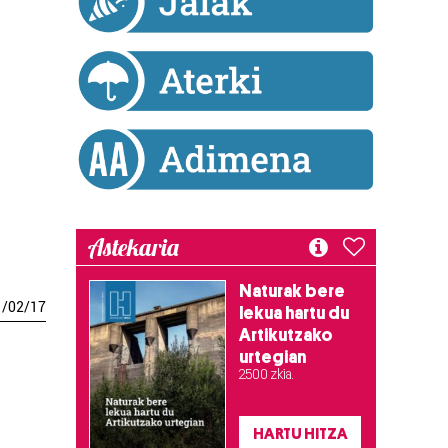
Astekaria
Naturak bere
1
/
02
/
17
lekua hartu du
Artikutzako
urtegian
2.500 zkia.
HARTU HITZA