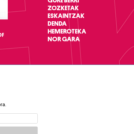
GURE BERRI
ZOZKETAK
ESKAINTZAK
DENDA
HEMEROTEKA
DF
NOR GARA
ra.