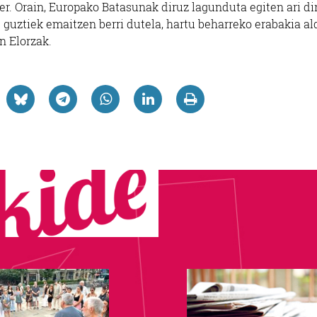
ber. Orain, Europako Batasunak diruz lagunduta egiten ari di
 guztiek emaitzen berri dutela, hartu beharreko erabakia al
n Elorzak.