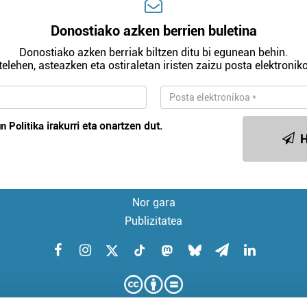
Donostiako azken berrien buletina
Donostiako azken berriak biltzen ditu bi egunean behin.
telehen, asteazken eta ostiraletan iristen zaizu posta elektroniko
n Politika
irakurri eta onartzen dut.
H
Nor gara
Publizitatea