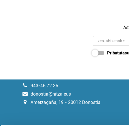
As
Pribatutasu
943-46 72 36
donostia@hitza.eus
Ametzagaña, 19 - 20012 Donostia