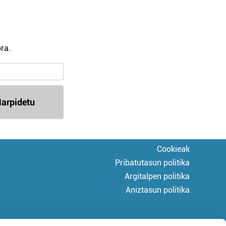
ra.
arpidetu
Cookieak
Pribatutasun politika
Argitalpen politika
Aniztasun politika