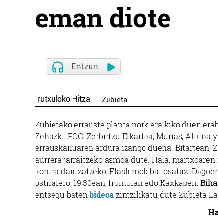
eman diote
Irutxuloko Hitza
Zubieta
Zubietako errauste planta nork eraikiko duen er
Zehazki, FCC, Zerbirtzu Elkartea, Murias, Altuna 
errauskailuaren ardura izango duena. Bitartean, 
aurrera jarraitzeko asmoa dute. Hala, martxoaren
kontra dantzatzeko, Flash mob bat osatuz. Dagoen
ostiralero, 19:30ean, frontoian edo Kaxkapen.
Biha
entsegu baten
bideoa
zintzilikatu dute Zubieta 
Ha