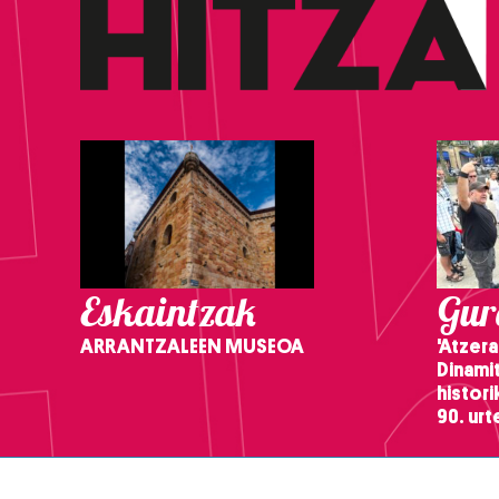
Eskaintzak
Gure
ARRANTZALEEN MUSEOA
'Atzera
Dinamit
histor
90. ur