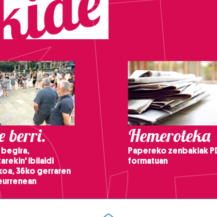
 berri.
Hemeroteka
 begira,
Papereko zenbakiak P
arekin' ibilaldi
formatuan
ikoa, 36ko gerraren
teurrenean