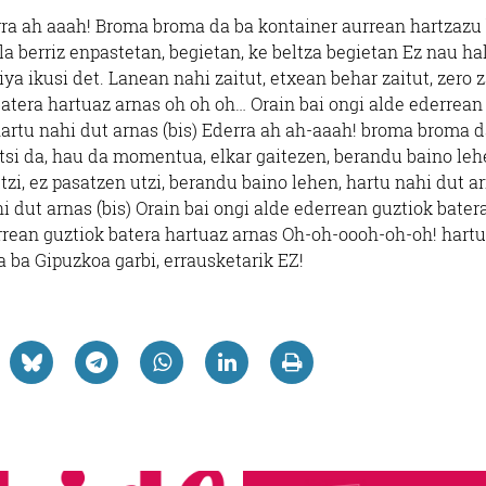
rra ah aaah! Broma broma da ba kontainer aurrean hartzazu
ala berriz enpastetan, begietan, ke beltza begietan Ez nau ha
iya ikusi det. Lanean nahi zaitut, etxean behar zaitut, zero z
batera hartuaz arnas oh oh oh… Orain bai ongi alde ederrean
artu nahi dut arnas (bis) Ederra ah ah-aaah! broma broma d
tsi da, hau da momentua, elkar gaitezen, berandu baino leh
tzi, ez pasatzen utzi, berandu baino lehen, hartu nahi dut ar
 dut arnas (bis) Orain bai ongi alde ederrean guztiok bater
errean guztiok batera hartuaz arnas Oh-oh-oooh-oh-oh! hartu
 ba Gipuzkoa garbi, errausketarik EZ!