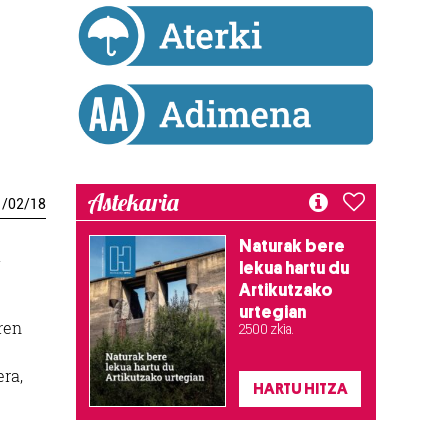
Astekaria
1
/
02
/
18
Naturak bere
.
lekua hartu du
Artikutzako
urtegian
ren
2.500 zkia.
era,
HARTU HITZA