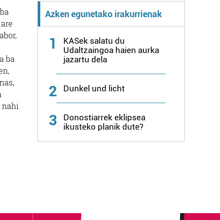
 ba
Azken egunetako irakurrienak
lare
abor,
1
KASek salatu du
Udaltzaingoa haien aurka
a ba
jazartu dela
en,
nas,
2
Dunkel und licht
a
 nahi
3
Donostiarrek eklipsea
ikusteko planik dute?