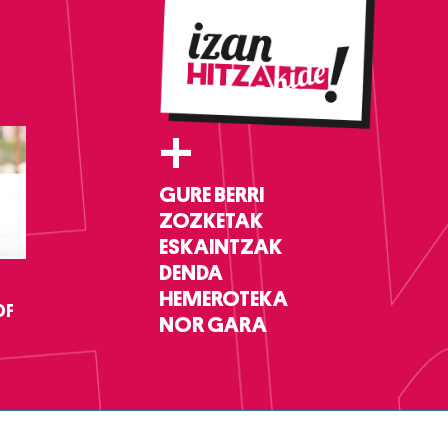
+
GURE BERRI
ZOZKETAK
ESKAINTZAK
DENDA
HEMEROTEKA
DF
NOR GARA