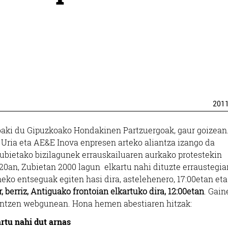
201
abaki du Gipuzkoako Hondakinen Partzuergoak, gaur goizean
y Uria eta AE&E Inova enpresen arteko aliantza izango da
Zubietako bizilagunek errauskailuaren aurkako protestekin
 20an, Zubietan 2000 lagun elkartu nahi dituzte erraustegia
eko entseguak egiten hasi dira, astelehenero, 17:00etan eta
r, berriz, Antiguako frontoian elkartuko dira, 12:00etan
. Gain
Lantzen webgunean. Hona hemen abestiaren hitzak:
rtu nahi dut arnas