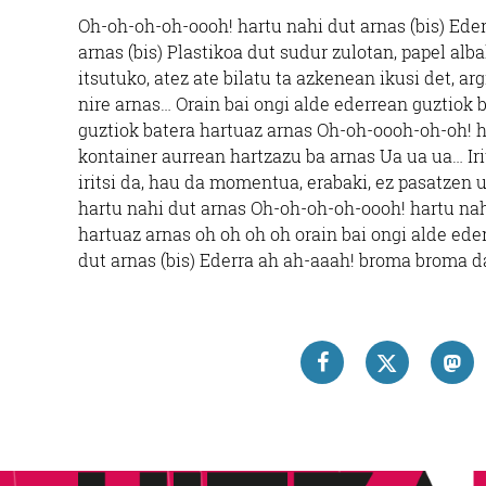
Oh-oh-oh-oh-oooh! hartu nahi dut arnas (bis) Ede
arnas (bis) Plastikoa dut sudur zulotan, papel alb
itsutuko, atez ate bilatu ta azkenean ikusi det, arg
nire arnas… Orain bai ongi alde ederrean guztiok 
guztiok batera hartuaz arnas Oh-oh-oooh-oh-oh! h
kontainer aurrean hartzazu ba arnas Ua ua ua… Iri
iritsi da, hau da momentua, erabaki, ez pasatzen u
hartu nahi dut arnas Oh-oh-oh-oh-oooh! hartu nahi
hartuaz arnas oh oh oh oh orain bai ongi alde ed
dut arnas (bis) Ederra ah ah-aaah! broma broma da