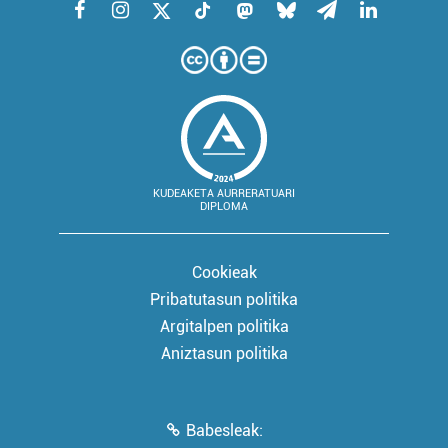
KUDEAKETA AURRERATUARI
DIPLOMA
Cookieak
Pribatutasun politika
Argitalpen politika
Aniztasun politika
Babesleak: