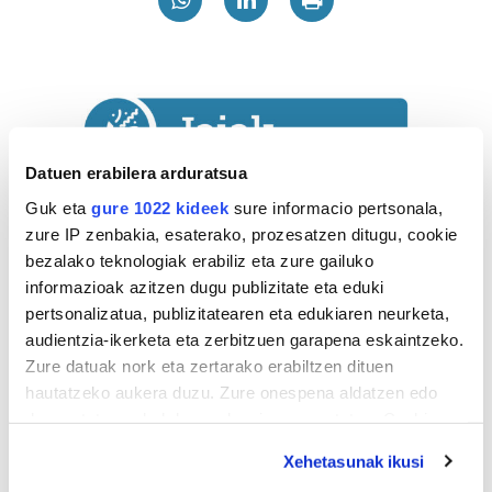
Datuen erabilera arduratsua
Guk eta
gure 1022 kideek
sure informacio pertsonala,
zure IP zenbakia, esaterako, prozesatzen ditugu, cookie
bezalako teknologiak erabiliz eta zure gailuko
informazioak azitzen dugu publizitate eta eduki
pertsonalizatua, publizitatearen eta edukiaren neurketa,
audientzia-ikerketa eta zerbitzuen garapena eskaintzeko.
Zure datuak nork eta zertarako erabiltzen dituen
hautatzeko aukera duzu. Zure onespena aldatzen edo
Astekaria
deuseztatzen ahal duzu edozein momentutan, Cookie
deklaraziotik edo Privacy triggerean klikatuz.
Naturak bere
Xehetasunak ikusi
lekua hartu du