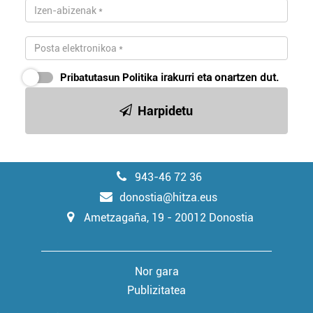
Pribatutasun Politika
irakurri eta onartzen dut.
Harpidetu
943-46 72 36
donostia@hitza.eus
Ametzagaña, 19 - 20012 Donostia
Nor gara
Publizitatea