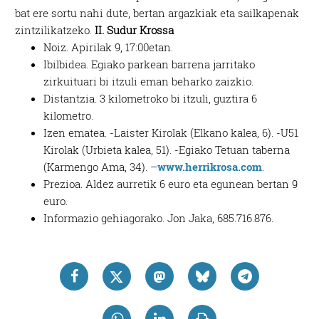
bat ere sortu nahi dute, bertan argazkiak eta sailkapenak
zintzilikatzeko.
II. Sudur Krossa
Noiz. Apirilak 9, 17:00etan.
Ibilbidea. Egiako parkean barrena jarritako
zirkuituari bi itzuli eman beharko zaizkio.
Distantzia. 3 kilometroko bi itzuli, guztira 6
kilometro.
Izen ematea. -Laister Kirolak (Elkano kalea, 6). -U51
Kirolak (Urbieta kalea, 51). -Egiako Tetuan taberna
(Karmengo Ama, 34). –
www.herrikrosa.com
.
Prezioa. Aldez aurretik 6 euro eta egunean bertan 9
euro.
Informazio gehiagorako. Jon Jaka, 685.716.876.