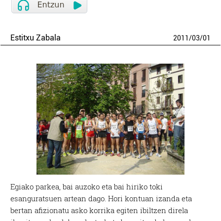
Estitxu Zabala
2011
/
03
/
01
Egiako parkea, bai auzoko eta bai hiriko toki
esanguratsuen artean dago. Hori kontuan izanda eta
bertan afizionatu asko korrika egiten ibiltzen direla