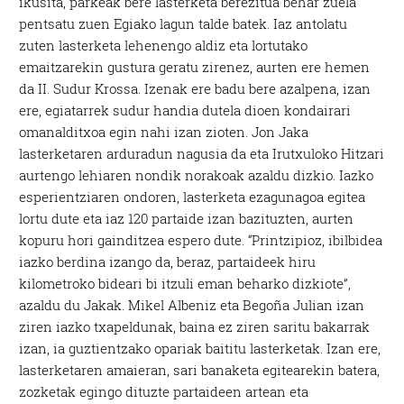
ikusita, parkeak bere lasterketa berezitua behar zuela
pentsatu zuen Egiako lagun talde batek. Iaz antolatu
zuten lasterketa lehenengo aldiz eta lortutako
emaitzarekin gustura geratu zirenez, aurten ere hemen
da II. Sudur Krossa. Izenak ere badu bere azalpena, izan
ere, egiatarrek sudur handia dutela dioen kondairari
omanalditxoa egin nahi izan zioten. Jon Jaka
lasterketaren arduradun nagusia da eta Irutxuloko Hitzari
aurtengo lehiaren nondik norakoak azaldu dizkio. Iazko
esperientziaren ondoren, lasterketa ezagunagoa egitea
lortu dute eta iaz 120 partaide izan bazituzten, aurten
kopuru hori gainditzea espero dute. “Printzipioz, ibilbidea
iazko berdina izango da, beraz, partaideek hiru
kilometroko bideari bi itzuli eman beharko dizkiote”,
azaldu du Jakak. Mikel Albeniz eta Begoña Julian izan
ziren iazko txapeldunak, baina ez ziren saritu bakarrak
izan, ia guztientzako opariak baititu lasterketak. Izan ere,
lasterketaren amaieran, sari banaketa egitearekin batera,
zozketak egingo dituzte partaideen artean eta