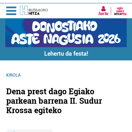
Sartu
Lehertu da festa!
KIROLA
Dena prest dago Egiako
parkean barrena II. Sudur
Krossa egiteko