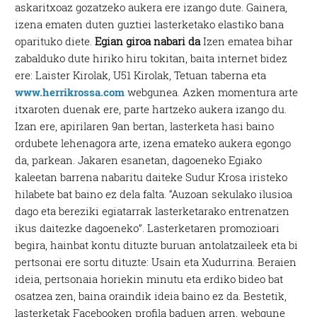
askaritxoaz gozatzeko aukera ere izango dute. Gainera,
izena ematen duten guztiei lasterketako elastiko bana
oparituko diete.
Egian giroa nabari da
Izen ematea bihar
zabalduko dute hiriko hiru tokitan, baita internet bidez
ere: Laister Kirolak, U51 Kirolak, Tetuan taberna eta
www.herrikrossa.com
webgunea. Azken momentura arte
itxaroten duenak ere, parte hartzeko aukera izango du.
Izan ere, apirilaren 9an bertan, lasterketa hasi baino
ordubete lehenagora arte, izena emateko aukera egongo
da, parkean. Jakaren esanetan, dagoeneko Egiako
kaleetan barrena nabaritu daiteke Sudur Krosa iristeko
hilabete bat baino ez dela falta. “Auzoan sekulako ilusioa
dago eta bereziki egiatarrak lasterketarako entrenatzen
ikus daitezke dagoeneko”. Lasterketaren promozioari
begira, hainbat kontu dituzte buruan antolatzaileek eta bi
pertsonai ere sortu dituzte: Usain eta Xudurrina. Beraien
ideia, pertsonaia horiekin minutu eta erdiko bideo bat
osatzea zen, baina oraindik ideia baino ez da. Bestetik,
lasterketak Facebooken profila baduen arren, webgune