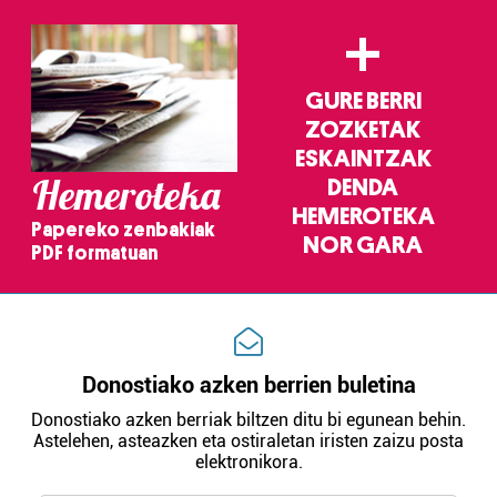
+
GURE BERRI
ZOZKETAK
ESKAINTZAK
Hemeroteka
DENDA
HEMEROTEKA
Papereko zenbakiak
NOR GARA
PDF formatuan
Donostiako azken berrien buletina
Donostiako azken berriak biltzen ditu bi egunean behin.
Astelehen, asteazken eta ostiraletan iristen zaizu posta
elektronikora.