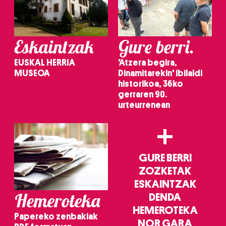
irakurri
Eskaintzak
Gure berri.
EUSKAL HERRIA
'Atzera begira,
MUSEOA
Dinamitarekin' ibilaldi
historikoa, 36ko
gerraren 90.
urteurrenean
+
GURE BERRI
ZOZKETAK
ESKAINTZAK
Hemeroteka
DENDA
HEMEROTEKA
Papereko zenbakiak
NOR GARA