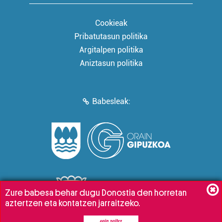
Cookieak
Pribatutasun politika
Argitalpen politika
Aniztasun politika
Babesleak:
Zure babesa behar dugu Donostia den horretan
aztertzen eta kontatzen jarraitzeko.