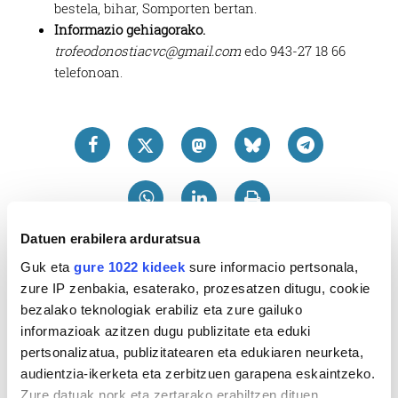
bestela, bihar, Somporten bertan.
Informazio gehiagorako.
trofeodonostiacvc@gmail.com
edo 943-27 18 66
telefonoan.
Datuen erabilera arduratsua
Guk eta
gure 1022 kideek
sure informacio pertsonala,
zure IP zenbakia, esaterako, prozesatzen ditugu, cookie
bezalako teknologiak erabiliz eta zure gailuko
informazioak azitzen dugu publizitate eta eduki
pertsonalizatua, publizitatearen eta edukiaren neurketa,
audientzia-ikerketa eta zerbitzuen garapena eskaintzeko.
Zure datuak nork eta zertarako erabiltzen dituen