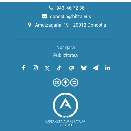
943-46 72 36
donostia@hitza.eus
Ametzagaña, 19 - 20012 Donostia
Nor gara
Publizitatea
KUDEAKETA AURRERATUARI
DIPLOMA