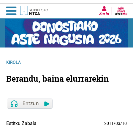
Sartu
KIROLA
Berandu, baina elurrarekin
Estitxu Zabala
2011
/
03
/
10