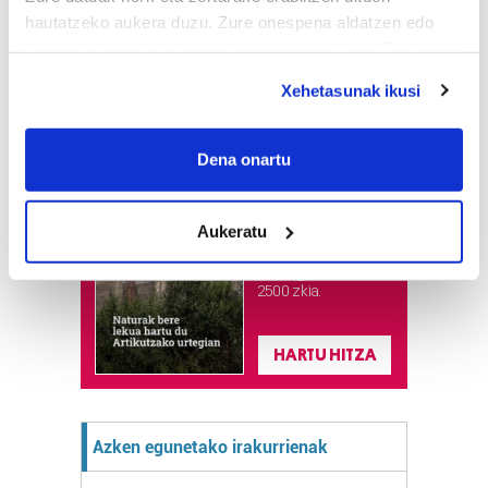
hautatzeko aukera duzu. Zure onespena aldatzen edo
deuseztatzen ahal duzu edozein momentutan, Cookie
deklaraziotik edo Privacy triggerean klikatuz.
Xehetasunak ikusi
If you allow, we would also like to:
Astekaria
Collect information about your geographical
Dena onartu
location which can be accurate to within several
Naturak bere
meters
lekua hartu du
Aukeratu
Identify your device by actively scanning it for
Artikutzako
specific characteristics (fingerprinting)
urtegian
Find out more about how your personal data is processed
2.500 zkia.
and set your preferences in the
details section
.
HARTU HITZA
Guk eta gure bazkideek zure datu pertsonalak
prozesatzen ditugu, zure IP zenbakia, besteak beste,
teknologia erabiliz, cookieak adibidez, iragarki eta eduki
Azken egunetako irakurrienak
pertsonalizatuak eskaintzeko, iragarkiak eta edukia
neurtzeko, jendeari buruzko informazioa biltzeko eta