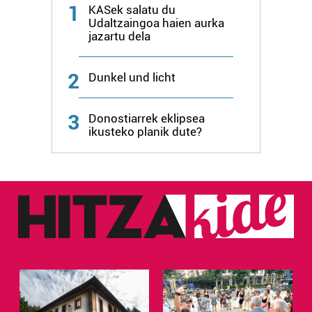
1
produktuak garatzeko. Zure datuak nork eta zertarako
KASek salatu du
Udaltzaingoa haien aurka
erabiltzen dituen hauta dezakezu.
jazartu dela
Bazkide batzuek ez dizute baimenik eskatzen, eta beren
interes komertzial legitimoetan babesten dira. Ikusi gure
2
Dunkel und licht
bazkideen zerrenda, beren ustez zein helburutarako
duten interes legitimoa eta horren aurka nola egin
3
Donostiarrek eklipsea
dezakezun ikusteko.
ikusteko planik dute?
Lortu zure datu pertsonalak prozesatzeko moduari
buruzko informazio gehiago eta ezarri zure lehentasunak
datuen atalean. Edozein unetan alda edo ken dezakezu
zure baimena Cookieen adierazpenean.
Webgune honek cookie propioak eta hirugarrenen cookie-
fitxategiak erabiltzen ditu. Zure esperientzia eta
zerbitzuak hobetzeko asmoz, cookie teknologiaz
baliatzen gara. Ohar hau onartuz gero, teknologia hori
erabiltzeko baimen esplizitua ematen diguzu.
Gehiago