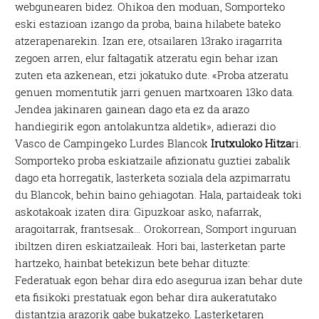
webgunearen bidez. Ohikoa den moduan, Somporteko
eski estazioan izango da proba, baina hilabete bateko
atzerapenarekin. Izan ere, otsailaren 13rako iragarrita
zegoen arren, elur faltagatik atzeratu egin behar izan
zuten eta azkenean, etzi jokatuko dute. «Proba atzeratu
genuen momentutik jarri genuen martxoaren 13ko data.
Jendea jakinaren gainean dago eta ez da arazo
handiegirik egon antolakuntza aldetik», adierazi dio
Vasco de Campingeko Lurdes Blancok
Irutxuloko Hitza
ri.
Somporteko proba eskiatzaile afizionatu guztiei zabalik
dago eta horregatik, lasterketa soziala dela azpimarratu
du Blancok, behin baino gehiagotan. Hala, partaideak toki
askotakoak izaten dira: Gipuzkoar asko, nafarrak,
aragoitarrak, frantsesak… Orokorrean, Somport inguruan
ibiltzen diren eskiatzaileak. Hori bai, lasterketan parte
hartzeko, hainbat betekizun bete behar dituzte:
Federatuak egon behar dira edo asegurua izan behar dute
eta fisikoki prestatuak egon behar dira aukeratutako
distantzia arazorik gabe bukatzeko. Lasterketaren