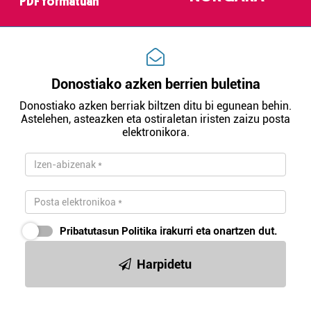
PDF formatuan
Donostiako azken berrien buletina
Donostiako azken berriak biltzen ditu bi egunean behin.
Astelehen, asteazken eta ostiraletan iristen zaizu posta
elektronikora.
Pribatutasun Politika
irakurri eta onartzen dut.
Harpidetu