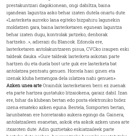
prestakuntzari dagokionean, ongi dabiltza, baina
igandean laguntza asko behar izaten dutela onartu dute.
«Lasterketa aurreko lana egiteko bizpahiru lagunekin
moldatzen gara, baina lasterketaren egunean laguntza
behar izaten dugu, kontrolak jartzeko, denborak
hartzeko…», adierazi du Blancok. Edonola ere,
lasterketaren antolakuntzaren pisua, CVCko iraupen eski
taldeak dauka. «Gure taldeak lasterketa askotan parte
hartzen du eta duela bost urte guk ere lasterketa bat
antolatzea pentsatu genuen. Horrela hasi ginen eta
izenak kluba hemengoa dela islatzea nahi genuen».
Azken unea arte
Oraindik lasterketaren berri ez zuenak
eta parte hartzea gustatuko litzaiokena, garaiz dabil. Izan
ere, bihar da klubean bertan edo posta elektroniko bidez
izena emateko azken eguna. Bestela, Somporten bertan,
larunbatean ere horretarako aukera egongo da. Gainera,
antolatzaileen esanetan, askok eta askok azken unea arte
itxaroten dute. Adin guztietako eskiatzaileek parte