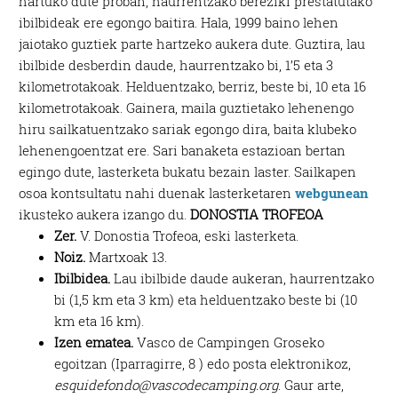
hartuko dute proban, haurrentzako bereziki prestatutako
ibilbideak ere egongo baitira. Hala, 1999 baino lehen
jaiotako guztiek parte hartzeko aukera dute. Guztira, lau
ibilbide desberdin daude, haurrentzako bi, 1’5 eta 3
kilometrotakoak. Helduentzako, berriz, beste bi, 10 eta 16
kilometrotakoak. Gainera, maila guztietako lehenengo
hiru sailkatuentzako sariak egongo dira, baita klubeko
lehenengoentzat ere. Sari banaketa estazioan bertan
egingo dute, lasterketa bukatu bezain laster. Sailkapen
osoa kontsultatu nahi duenak lasterketaren
webgunean
ikusteko aukera izango du.
DONOSTIA TROFEOA
Zer.
V. Donostia Trofeoa, eski lasterketa.
Noiz.
Martxoak 13.
Ibilbidea.
Lau ibilbide daude aukeran, haurrentzako
bi (1,5 km eta 3 km) eta helduentzako beste bi (10
km eta 16 km).
Izen ematea.
Vasco de Campingen Groseko
egoitzan (Iparragirre, 8 ) edo posta elektronikoz,
esquidefondo@vascodecamping.org
. Gaur arte,