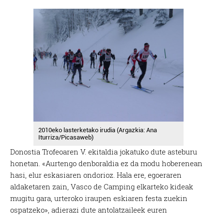
2010eko lasterketako irudia (Argazkia: Ana
Iturriza/Picasaweb)
Donostia Trofeoaren V. ekitaldia jokatuko dute asteburu
honetan. «Aurtengo denboraldia ez da modu hoberenean
hasi, elur eskasiaren ondorioz. Hala ere, egoeraren
aldaketaren zain, Vasco de Camping elkarteko kideak
mugitu gara, urteroko iraupen eskiaren festa zuekin
ospatzeko», adierazi dute antolatzaileek euren