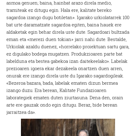
asmoa genuen; baina, hainbat arazo direla medio,
tramiteak ez ditugu egin. Hala ere, kalitate bereko
sagardoa izango dugu botiletan». Igarako urkiolatarrek 100
bat urte daramatzate sagardoa egiten, baina hauek ere
aldaketak egin behar direla uste dute. Sagardoari bultzada
eman eta «merezi duen tokian» jarri nahi dute. Bestalde,
Urkiolak azaldu duenez, «horrelako proiektuan sartu gara,
ez digulako bodega mugatzen. Produkzioaren parte bat
labelduna eta bestea gabekoa izan daitekeelako». Labelak
prezioaren igoera ekar dezakeela onartzen duen arren,
onurak ere izango direla uste du Igarako sagardogileak.
«Bezeroa bazara, bada, labelak ematen dizun bermea
izango duzu. Era berean, Kalitate Fundazioaren
laborategiek ematen duten ziurtasuna. Dena den, orain
arte ere gauzak ondo egin ditugu. Beraz, bide berean
jarraitzea da».