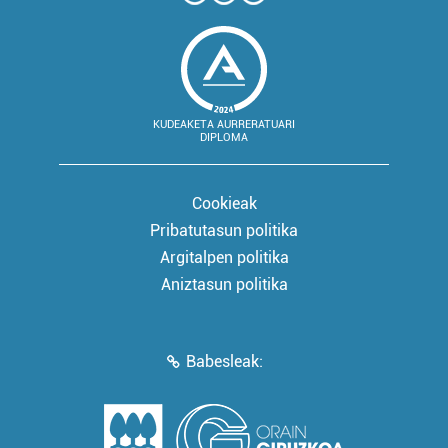
KUDEAKETA AURRERATUARI
DIPLOMA
Cookieak
Pribatutasun politika
Argitalpen politika
Aniztasun politika
Babesleak: