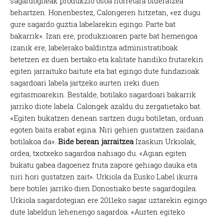
sagardogileak produkzio osoa horretara bideratzea
behartzen. Honenbestez, Calongeren hitzetan, «ez dugu
gure sagardo guztia labelarekin egingo. Parte bat
bakarrik». Izan ere, produkzioaren parte bat hemengoa
izanik ere, labelerako baldintza administratiboak
betetzen ez duen bertako eta kalitate handiko frutarekin
egiten jarraituko baitute eta bat egingo dute fundazioak
sagardoari labela jartzeko aurten ireki duen
egitasmoarekin. Bestalde, botilako sagardoari bakarrik
jarriko diote labela. Calongek azaldu du zergatietako bat.
«Egiten bukatzen denean sartzen dugu botiletan, orduan
egoten baita erabat egina. Niri gehien gustatzen zaidana
botilakoa da».
Bide berean jarraitzea
Izaskun Urkiolak,
ordea, txotxeko sagardoa nahiago du. «Agian egiten
bukatu gabea dagoenez fruta zapore gehiago dauka eta
niri hori gustatzen zait». Urkiola da Eusko Label ikurra
bere botilei jarriko dien Donostiako beste sagardogilea.
Urkiola sagardotegian ere 2011eko sagar uztarekin egingo
dute labeldun lehenengo sagardoa. «Aurten egiteko