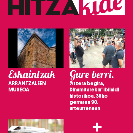
fitxategiak erabiltzen ditu. Zure esperientzia eta
zerbitzuak hobetzeko asmoz, cookie teknologiaz
baliatzen gara. Ohar hau onartuz gero, teknologia hori
erabiltzeko baimen esplizitua ematen diguzu.
Gehiago
irakurri
Eskaintzak
Gure berri.
ARRANTZALEEN
'Atzera begira,
MUSEOA
Dinamitarekin' ibilaldi
historikoa, 36ko
gerraren 90.
urteurrenean
+