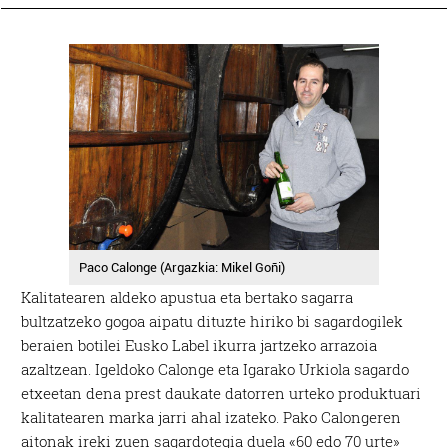
Paco Calonge (Argazkia: Mikel Goñi)
Kalitatearen aldeko apustua eta bertako sagarra
bultzatzeko gogoa aipatu dituzte hiriko bi sagardogilek
beraien botilei Eusko Label ikurra jartzeko arrazoia
azaltzean. Igeldoko Calonge eta Igarako Urkiola sagardo
etxeetan dena prest daukate datorren urteko produktuari
kalitatearen marka jarri ahal izateko. Pako Calongeren
aitonak ireki zuen sagardotegia duela «60 edo 70 urte»