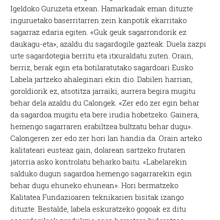
Igeldoko Guruzeta etxean. Hamarkadak eman dituzte
inguruetako baserritarren zein kanpotik ekarritako
sagarraz edaria egiten. «Guk geuk sagarrondorik ez
daukagu-eta», azaldu du sagardogile gazteak. Duela zazpi
urte sagardotegia berritu eta itxuraldatu zuten. Orain,
berriz, berak egin eta botilaratutako sagardoari Eusko
Labela jartzeko ahaleginari ekin dio. Dabilen harrian,
goroldiorik ez, atsotitza jarraiki, aurrera begira mugitu
behar dela azaldu du Calongek. «Zer edo zer egin behar
da sagardoa mugitu eta bere irudia hobetzeko. Gainera,
hemengo sagarraren erabiltzea bultzatu behar dugu».
Calongeren zer edo zer hori lan handia da. Orain arteko
kalitateari eusteaz gain, dolarean sartzeko frutaren
jatorria asko kontrolatu beharko baitu. «Labelarekin
salduko dugun sagardoa hemengo sagarrarekin egin
behar dugu ehuneko ehunean». Hori bermatzeko
Kalitatea Fundazioaren teknikarien bisitak izango
dituzte. Bestalde, labela eskuratzeko gogoak ez ditu