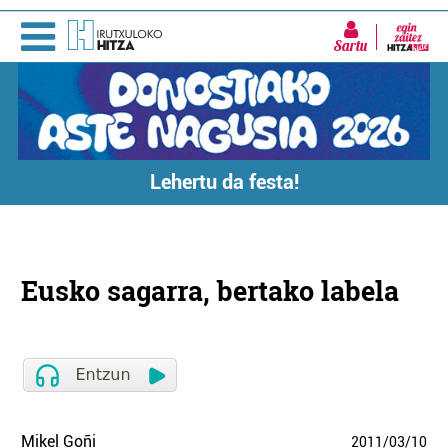
Sartu
Lehertu da festa!
Eusko sagarra, bertako labela
Mikel Goñi
2011
/
03
/
10