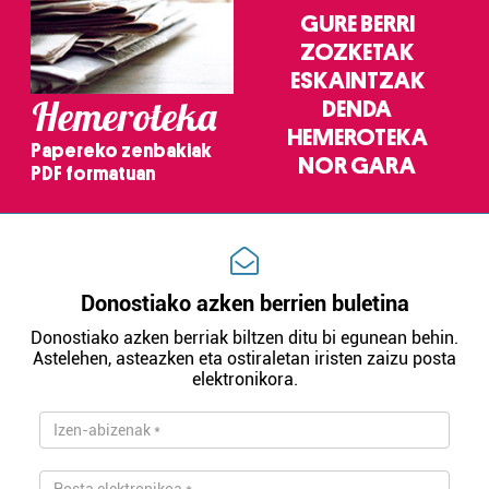
GURE BERRI
ZOZKETAK
ESKAINTZAK
Hemeroteka
DENDA
HEMEROTEKA
Papereko zenbakiak
NOR GARA
PDF formatuan
Donostiako azken berrien buletina
Donostiako azken berriak biltzen ditu bi egunean behin.
Astelehen, asteazken eta ostiraletan iristen zaizu posta
elektronikora.