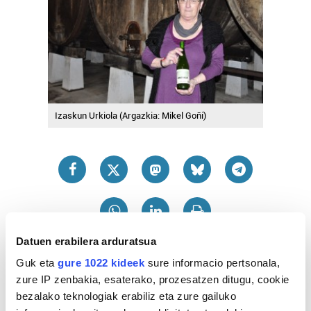
Izaskun Urkiola (Argazkia: Mikel Goñi)
Datuen erabilera arduratsua
Guk eta
gure 1022 kideek
sure informacio pertsonala,
zure IP zenbakia, esaterako, prozesatzen ditugu, cookie
bezalako teknologiak erabiliz eta zure gailuko