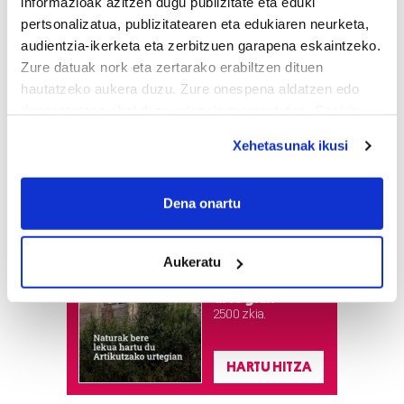
informazioak azitzen dugu publizitate eta eduki
pertsonalizatua, publizitatearen eta edukiaren neurketa,
audientzia-ikerketa eta zerbitzuen garapena eskaintzeko.
Zure datuak nork eta zertarako erabiltzen dituen
hautatzeko aukera duzu. Zure onespena aldatzen edo
deuseztatzen ahal duzu edozein momentutan, Cookie
deklaraziotik edo Privacy triggerean klikatuz.
Xehetasunak ikusi
If you allow, we would also like to:
Astekaria
Collect information about your geographical
Dena onartu
location which can be accurate to within several
Naturak bere
meters
lekua hartu du
Aukeratu
Identify your device by actively scanning it for
Artikutzako
specific characteristics (fingerprinting)
urtegian
Find out more about how your personal data is processed
2.500 zkia.
and set your preferences in the
details section
.
HARTU HITZA
Guk eta gure bazkideek zure datu pertsonalak
prozesatzen ditugu, zure IP zenbakia, besteak beste,