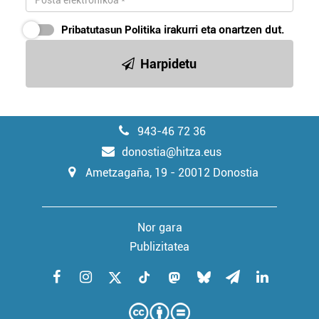
Pribatutasun Politika
irakurri eta onartzen dut.
Harpidetu
943-46 72 36
donostia@hitza.eus
Ametzagaña, 19 - 20012 Donostia
Nor gara
Publizitatea