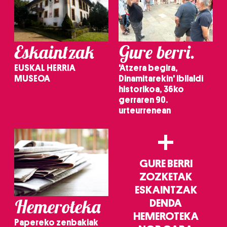
Eskaintzak
Gure berri.
EUSKAL HERRIA
'Atzera begira,
MUSEOA
Dinamitarekin' ibilaldi
historikoa, 36ko
gerraren 90.
urteurrenean
+
GURE BERRI
ZOZKETAK
ESKAINTZAK
Hemeroteka
DENDA
HEMEROTEKA
Papereko zenbakiak