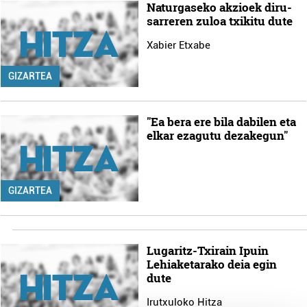
Naturgaseko akzioek diru-
sarreren zuloa txikitu dute
Xabier Etxabe
GIZARTEA
"Ea bera ere bila dabilen eta
elkar ezagutu dezakegun"
GIZARTEA
Lugaritz-Txirain Ipuin
Lehiaketarako deia egin
dute
Irutxuloko Hitza