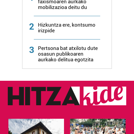
faxismoaren aurkako
mobilizazioa deitu du
2
Hizkuntza ere, kontsumo
irizpide
3
Pertsona bat atxilotu dute
osasun publikoaren
aurkako delitua egotzita