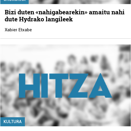
Bizi duten «nahigabearekin» amaitu nahi
dute Hydrako langileek
Xabier Etxabe
KULTURA