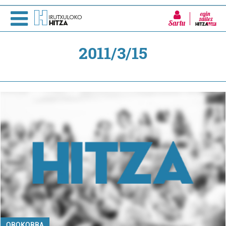
Sartu
2011/3/15
OROKORRA