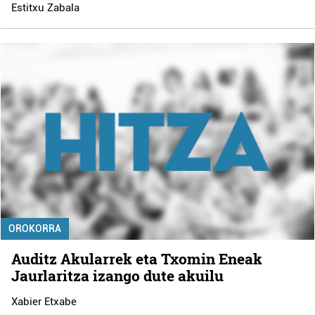
Estitxu Zabala
OROKORRA
Auditz Akularrek eta Txomin Eneak
Jaurlaritza izango dute akuilu
Xabier Etxabe