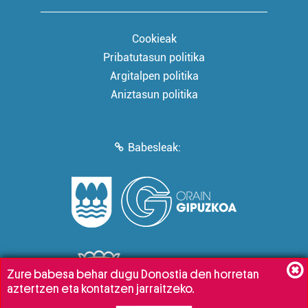
Cookieak
Pribatutasun politika
Argitalpen politika
Aniztasun politika
Babesleak:
Zure babesa behar dugu Donostia den horretan
aztertzen eta kontatzen jarraitzeko.