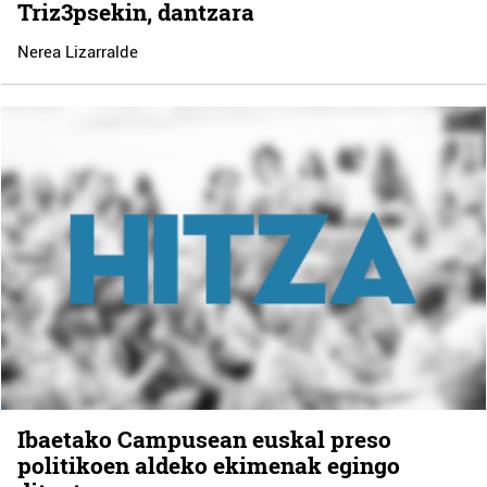
Triz3psekin, dantzara
Nerea Lizarralde
Ibaetako Campusean euskal preso
politikoen aldeko ekimenak egingo