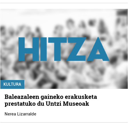
KULTURA
Baleazaleen gaineko erakusketa
prestatuko du Untzi Museoak
Nerea Lizarralde