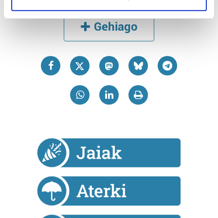
specific characteristics (fingerprinting)
Find out more about how your personal data is processed
Gehiago
and set your preferences in the
details section
.
Guk eta gure bazkideek zure datu pertsonalak
prozesatzen ditugu, zure IP zenbakia, besteak beste,
teknologia erabiliz, cookieak adibidez, iragarki eta eduki
pertsonalizatuak eskaintzeko, iragarkiak eta edukia
neurtzeko, jendeari buruzko informazioa biltzeko eta
produktuak garatzeko. Zure datuak nork eta zertarako
erabiltzen dituen hauta dezakezu.
Bazkide batzuek ez dizute baimenik eskatzen, eta beren
interes komertzial legitimoetan babesten dira. Ikusi gure
bazkideen zerrenda, beren ustez zein helburutarako
duten interes legitimoa eta horren aurka nola egin
dezakezun ikusteko.