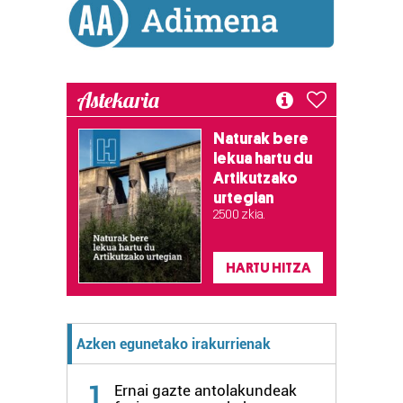
Lortu zure datu pertsonalak prozesatzeko moduari
buruzko informazio gehiago eta ezarri zure lehentasunak
datuen atalean. Edozein unetan alda edo ken dezakezu
zure baimena Cookieen adierazpenean.
Astekaria
Webgune honek cookie propioak eta hirugarrenen cookie-
fitxategiak erabiltzen ditu. Zure esperientzia eta
Naturak bere
lekua hartu du
zerbitzuak hobetzeko asmoz, cookie teknologiaz
Artikutzako
baliatzen gara. Ohar hau onartuz gero, teknologia hori
urtegian
erabiltzeko baimen esplizitua ematen diguzu.
Gehiago
2.500 zkia.
irakurri
HARTU HITZA
Azken egunetako irakurrienak
1
Ernai gazte antolakundeak