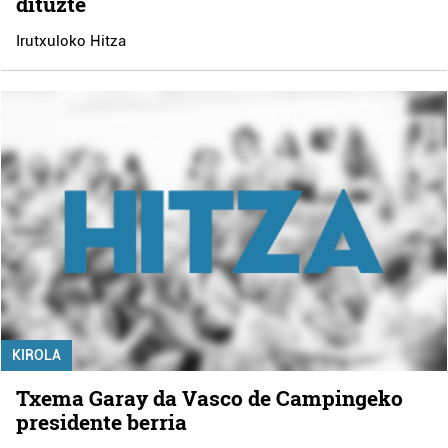
dituzte
Irutxuloko Hitza
KIROLA
Txema Garay da Vasco de Campingeko
presidente berria