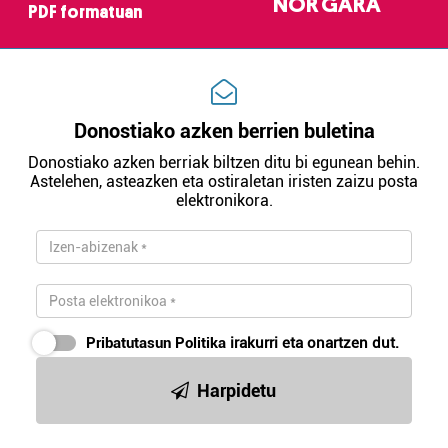
NOR GARA
PDF formatuan
Donostiako azken berrien buletina
Donostiako azken berriak biltzen ditu bi egunean behin.
Astelehen, asteazken eta ostiraletan iristen zaizu posta
elektronikora.
Pribatutasun Politika
irakurri eta onartzen dut.
Harpidetu