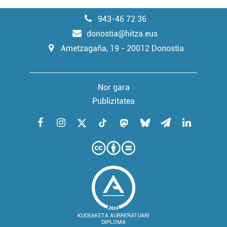
943-46 72 36
donostia@hitza.eus
Ametzagaña, 19 - 20012 Donostia
Nor gara
Publizitatea
KUDEAKETA AURRERATUARI
DIPLOMA