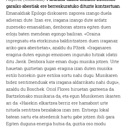
garaiko abestiak ere berreskuratuko dituzte kontzertuan
.
Emanaldiak Epilogo diskoaren zaporea izango duela
adierazi dute. Izan ere, iragana izango dute ardatz
zuzeneko emanaldian, denboran atzera egiten duen
erloju baten mendean egongo bailiran. «Oraina
inpregnatu eta etorkizuna baldintzatzen duen iraganaz
ariko gara abestietan», azaldu du P3zek. «Iraganaren
eragina duten egungo emozioen inguruko hitzak idatzi
ditu Javik. Denbora luze eman dugu musika jotzen. Urte
hauetan guztietan gugan eragina izan duten musika
estilo horiekin gure estiloa sortu nahi dugu. Musikaren
bidez sentimenduak eta iragana aldarrikatu nahi dugu»,
azaldu du Boschek. Oriol Flores hiruetan gazteena da.
Bartzelonako musikaria da, eta egun Musikenen ikasten
ari da: «Haiekin elkartzea berriz ere hamabost urte
nituela sentitzea bezalakoa izan zen. Entsegu lokal
batean sartu eta atsedenik hartu gabe jotzen ibili gara.
Egiten duguna energia hutsa da, guztia oso modu