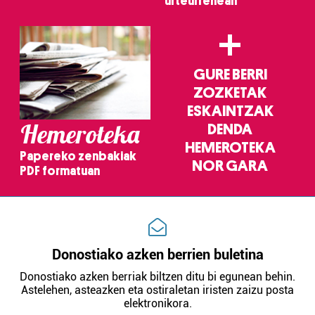
urteurrenean
+
GURE BERRI
ZOZKETAK
ESKAINTZAK
Hemeroteka
DENDA
HEMEROTEKA
Papereko zenbakiak
NOR GARA
PDF formatuan
Donostiako azken berrien buletina
Donostiako azken berriak biltzen ditu bi egunean behin.
Astelehen, asteazken eta ostiraletan iristen zaizu posta
elektronikora.