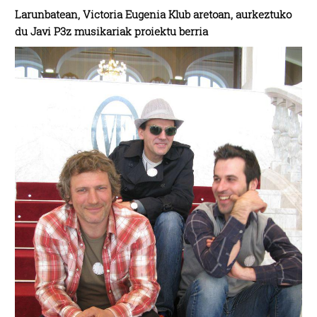
Larunbatean, Victoria Eugenia Klub aretoan, aurkeztuko
du Javi P3z musikariak proiektu berria