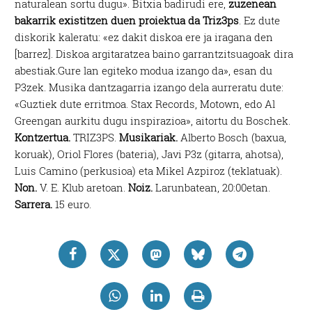
naturalean sortu dugu». Bitxia badirudi ere,
zuzenean
bakarrik existitzen duen proiektua da Triz3ps
. Ez dute
diskorik kaleratu: «ez dakit diskoa ere ja iragana den
[barrez]. Diskoa argitaratzea baino garrantzitsuagoak dira
abestiak.Gure lan egiteko modua izango da», esan du
P3zek. Musika dantzagarria izango dela aurreratu dute:
«Guztiek dute erritmoa. Stax Records, Motown, edo Al
Greengan aurkitu dugu inspirazioa», aitortu du Boschek.
Kontzertua.
TRIZ3PS.
Musikariak.
Alberto Bosch (baxua,
koruak), Oriol Flores (bateria), Javi P3z (gitarra, ahotsa),
Luis Camino (perkusioa) eta Mikel Azpiroz (teklatuak).
Non.
V. E. Klub aretoan.
Noiz.
Larunbatean, 20:00etan.
Sarrera.
15 euro.