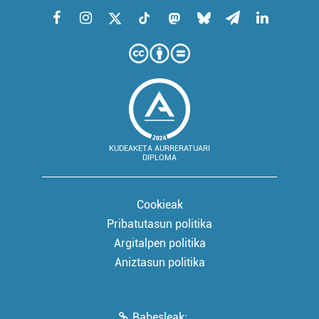
KUDEAKETA AURRERATUARI
DIPLOMA
Cookieak
Pribatutasun politika
Argitalpen politika
Aniztasun politika
Babesleak: