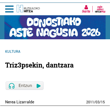
Sartu
KULTURA
Triz3psekin, dantzara
Nerea Lizarralde
2011
/
03
/
15