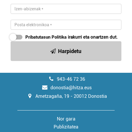
Pribatutasun Politika
irakurri eta onartzen dut.
Harpidetu
943-46 72 36
donostia@hitza.eus
Ametzagaña, 19 - 20012 Donostia
Nor gara
Publizitatea