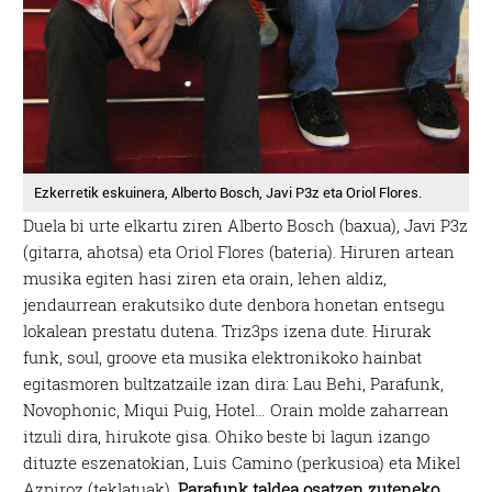
Ezkerretik eskuinera, Alberto Bosch, Javi P3z eta Oriol Flores.
Duela bi urte elkartu ziren Alberto Bosch (baxua), Javi P3z
(gitarra, ahotsa) eta Oriol Flores (bateria). Hiruren artean
musika egiten hasi ziren eta orain, lehen aldiz,
jendaurrean erakutsiko dute denbora honetan entsegu
lokalean prestatu dutena. Triz3ps izena dute. Hirurak
funk, soul, groove eta musika elektronikoko hainbat
egitasmoren bultzatzaile izan dira: Lau Behi, Parafunk,
Novophonic, Miqui Puig, Hotel… Orain molde zaharrean
itzuli dira, hirukote gisa. Ohiko beste bi lagun izango
dituzte eszenatokian, Luis Camino (perkusioa) eta Mikel
Azpiroz (teklatuak).
Parafunk taldea osatzen zuteneko