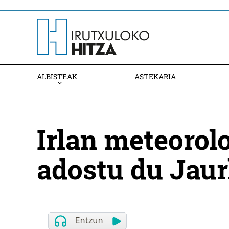
ALBISTEAK
ASTEKARIA
Irlan meteorol
adostu du Jaur