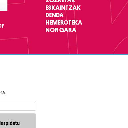
ZOZKETAK
ESKAINTZAK
DENDA
HEMEROTEKA
DF
NOR GARA
ra.
arpidetu