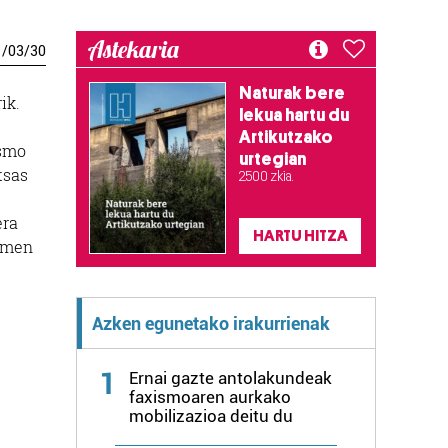
Astekaria
1
/
03
/
30
Naturak bere
ik.
lekua hartu du
Artikutzako
asmo
urtegian
tsas
2.500 zkia.
era
HARTU HITZA
iumen
Azken egunetako irakurrienak
1
Ernai gazte antolakundeak
faxismoaren aurkako
mobilizazioa deitu du