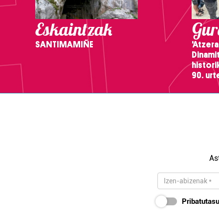
Eskaintzak
Gure
SANTIMAMIÑE
'Atzera
Dinamit
histor
90. ur
As
Pribatutasu