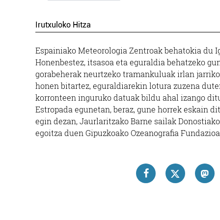
Irutxuloko Hitza
Espainiako Meteorologia Zentroak behatokia du Ige
Honenbestez, itsasoa eta eguraldia behatzeko gun
gorabeherak neurtzeko tramankuluak irlan jarriko 
honen bitartez, eguraldiarekin lotura zuzena dute
korronteen inguruko datuak bildu ahal izango dit
Estropada egunetan, beraz, gune horrek eskain di
egin dezan, Jaurlaritzako Barne sailak Donostiak
egoitza duen Gipuzkoako Ozeanografia Fundazioa