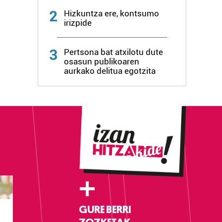
2
Hizkuntza ere, kontsumo
irizpide
3
Pertsona bat atxilotu dute
osasun publikoaren
aurkako delitua egotzita
+
GURE BERRI