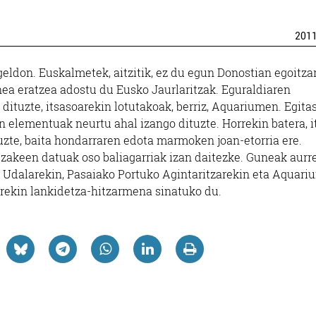
201
ldon. Euskalmetek, aitzitik, ez du egun Donostian egoitzar
ea eratzea adostu du Eusko Jaurlaritzak. Eguraldiaren
dituzte, itsasoarekin lotutakoak, berriz, Aquariumen. Egit
n elementuak neurtu ahal izango dituzte. Horrekin batera, i
uzte, baita hondarraren edota marmoken joan-etorria ere.
tzakeen datuak oso baliagarriak izan daitezke. Guneak aurr
o Udalarekin, Pasaiako Portuko Agintaritzarekin eta Aquar
rekin lankidetza-hitzarmena sinatuko du.