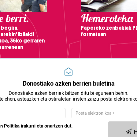
 berri.
Hemeroteka
 begira,
Papereko zenbakiak P
arekin' ibilaldi
formatuan
ikoa, 36ko gerraren
teurrenean
Donostiako azken berrien buletina
Donostiako azken berriak biltzen ditu bi egunean behin.
telehen, asteazken eta ostiraletan iristen zaizu posta elektroniko
n Politika
irakurri eta onartzen dut.
H