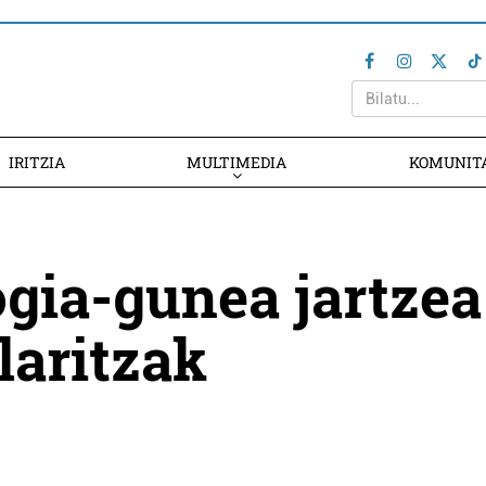
IRITZIA
MULTIMEDIA
KOMUNIT
ogia-gunea jartzea
laritzak