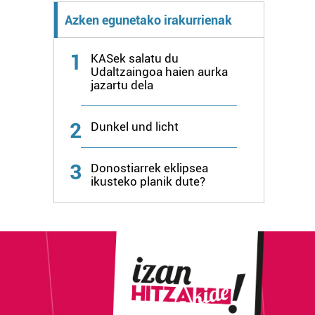
Azken egunetako irakurrienak
1
KASek salatu du
Udaltzaingoa haien aurka
jazartu dela
2
Dunkel und licht
3
Donostiarrek eklipsea
ikusteko planik dute?