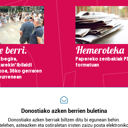
 berri.
Hemeroteka
 begira,
Papereko zenbakiak P
arekin' ibilaldi
formatuan
ikoa, 36ko gerraren
teurrenean
Donostiako azken berrien buletina
Donostiako azken berriak biltzen ditu bi egunean behin.
telehen, asteazken eta ostiraletan iristen zaizu posta elektroniko