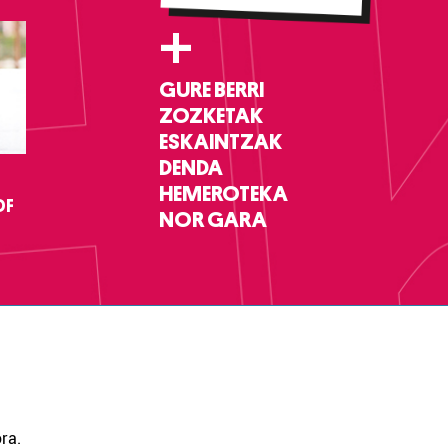
+
GURE BERRI
ZOZKETAK
ESKAINTZAK
DENDA
HEMEROTEKA
DF
NOR GARA
ra.