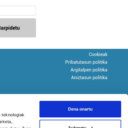
arpidetu
Cookieak
Pribatutasun politika
Argitalpen politika
Aniztasun politika
Dena onartu
 teknologiak
urketa,
Aukeratu