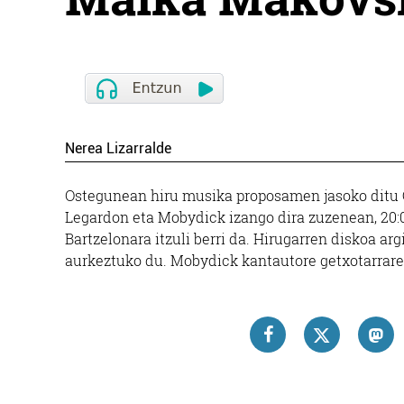
Nerea Lizarralde
Ostegunean hiru musika proposamen jasoko ditu 
Legardon eta Mobydick izango dira zuzenean, 20:0
Bartzelonara itzuli berri da. Hirugarren diskoa arg
aurkeztuko du. Mobydick kantautore getxotarrar