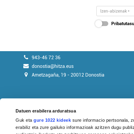
Pribatutasu
943-46 72 36
donostia@hitza.eus
Ametzagaña, 19 - 20012 Donostia
Datuen erabilera arduratsua
Guk eta
gure 1022 kideek
sure informacio pertsonala, z
erabiliz eta zure gailuko informazioak azitzen dugu publiz