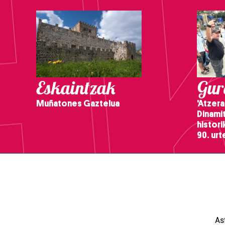
Eskaintzak
Gure
Muñatones Gaztelua
'Atzera
Dinamit
histor
90. ur
As