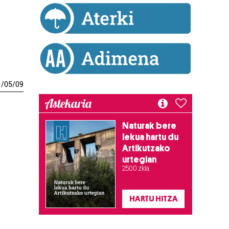
1
/
05
/
09
Astekaria
Naturak bere
lekua hartu du
Artikutzako
urtegian
2.500 zkia.
HARTU HITZA