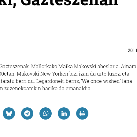
201
Gazteszenak. Mallorkako Maika Makovski abeslaria, Ainara
0etan. Makovski New Yorken bizi izan da urte luzez, eta
itaratu berri du. Legardonek, berriz, ‘We once wished’ lana
en zuzenekoarekin hasiko da emanaldia.