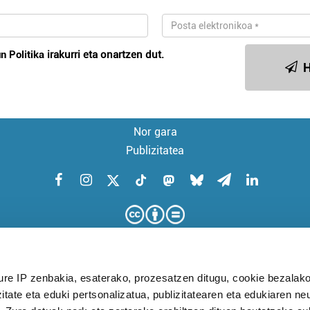
n Politika
irakurri eta onartzen dut.
H
Nor gara
Publizitatea
ure IP zenbakia, esaterako, prozesatzen ditugu, cookie bezalako
itate eta eduki pertsonalizatua, publizitatearen eta edukiaren ne
KUDEAKETA AURRERATUARI