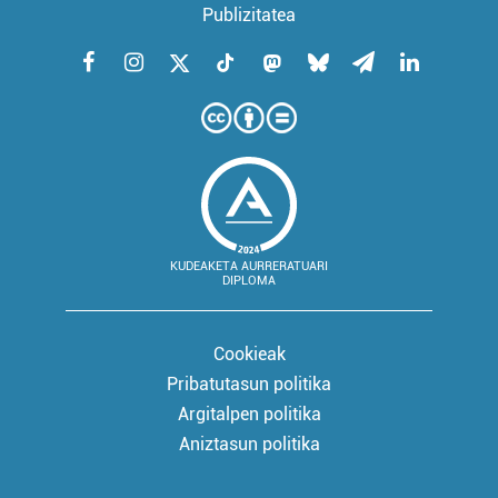
Publizitatea
KUDEAKETA AURRERATUARI
DIPLOMA
Cookieak
Pribatutasun politika
Argitalpen politika
Aniztasun politika