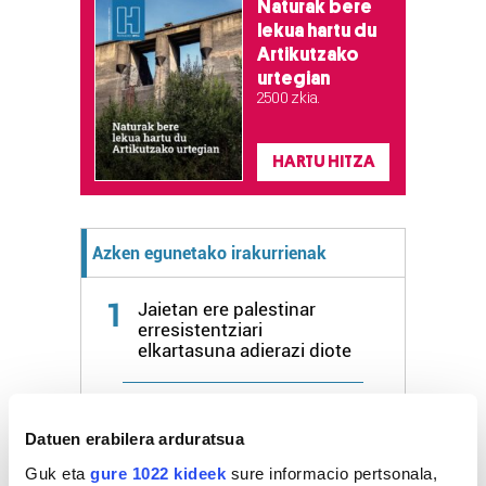
Naturak bere
lekua hartu du
Artikutzako
urtegian
2.500 zkia.
HARTU HITZA
Azken egunetako irakurrienak
1
Jaietan ere palestinar
erresistentziari
elkartasuna adierazi diote
2
Guretara, iruditan
Datuen erabilera arduratsua
Guk eta
gure 1022 kideek
sure informacio pertsonala,
3
Pirata bihurrien jolasak,