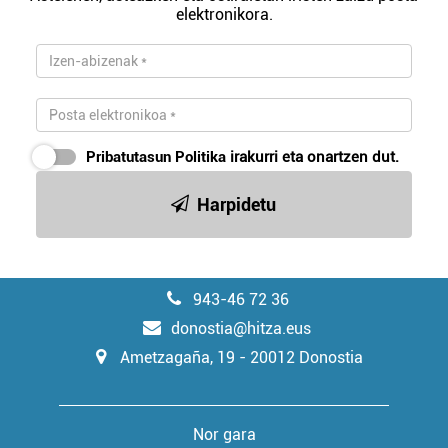
elektronikora.
Webgune honek cookie propioak eta hirugarrenen cookie-
fitxategiak erabiltzen ditu. Zure esperientzia eta
zerbitzuak hobetzeko asmoz, cookie teknologiaz
baliatzen gara. Ohar hau onartuz gero, teknologia hori
erabiltzeko baimen esplizitua ematen diguzu.
Gehiago
irakurri
Pribatutasun Politika
irakurri eta onartzen dut.
Harpidetu
943-46 72 36
donostia@hitza.eus
Ametzagaña, 19 - 20012 Donostia
Nor gara