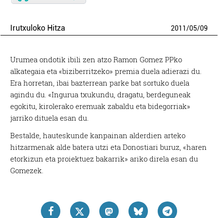
Irutxuloko Hitza
2011
/
05
/
09
Urumea ondotik ibili zen atzo Ramon Gomez PPko
alkategaia eta «biziberritzeko» premia duela adierazi du.
Era horretan, ibai bazterrean parke bat sortuko duela
agindu du. «Ingurua txukundu, dragatu, berdeguneak
egokitu, kirolerako eremuak zabaldu eta bidegorriak»
jarriko dituela esan du.
Bestalde, hauteskunde kanpainan alderdien arteko
hitzarmenak alde batera utzi eta Donostiari buruz, «haren
etorkizun eta proiektuez bakarrik» ariko direla esan du
Gomezek.