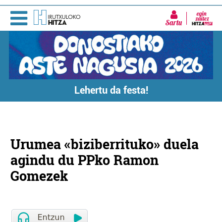
Sartu
Lehertu da festa!
Urumea «biziberrituko» duela
agindu du PPko Ramon
Gomezek