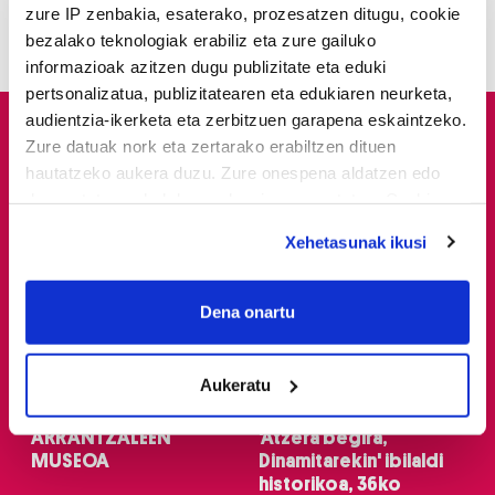
iruditan
zure IP zenbakia, esaterako, prozesatzen ditugu, cookie
bezalako teknologiak erabiliz eta zure gailuko
informazioak azitzen dugu publizitate eta eduki
pertsonalizatua, publizitatearen eta edukiaren neurketa,
audientzia-ikerketa eta zerbitzuen garapena eskaintzeko.
Zure datuak nork eta zertarako erabiltzen dituen
hautatzeko aukera duzu. Zure onespena aldatzen edo
deuseztatzen ahal duzu edozein momentutan, Cookie
deklaraziotik edo Privacy triggerean klikatuz.
Xehetasunak ikusi
If you allow, we would also like to:
Collect information about your geographical
Dena onartu
location which can be accurate to within several
meters
Aukeratu
Eskaintzak
Gure berri.
Identify your device by actively scanning it for
specific characteristics (fingerprinting)
ARRANTZALEEN
'Atzera begira,
Find out more about how your personal data is processed
MUSEOA
Dinamitarekin' ibilaldi
and set your preferences in the
details section
.
historikoa, 36ko