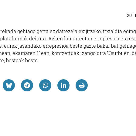
201
kada gehiago gerta ez daitezela exijitzeko, itxialdia egin
! plataformak deituta. Azken lau urteetan errepresioa eta es
, eurek jasandako errepresioa beste gazte bakar bat gehiag
nean, ekainaren 11ean, kontzertuak izango dira Usurbilen, b
te, besteak beste.