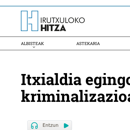
ALBISTEAK
ASTEKARIA
Itxialdia eging
kriminalizazio