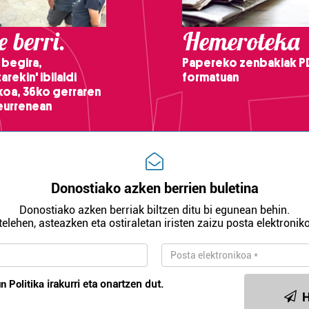
 berri.
Hemeroteka
 begira,
Papereko zenbakiak P
arekin' ibilaldi
formatuan
ikoa, 36ko gerraren
teurrenean
Donostiako azken berrien buletina
Donostiako azken berriak biltzen ditu bi egunean behin.
telehen, asteazken eta ostiraletan iristen zaizu posta elektroniko
n Politika
irakurri eta onartzen dut.
H