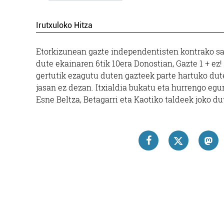
Irutxuloko Hitza
Etorkizunean gazte independentisten kontrako sare
dute ekainaren 6tik 10era Donostian, Gazte 1 + ez
gertutik ezagutu duten gazteek parte hartuko dute
jasan ez dezan. Itxialdia bukatu eta hurrengo egu
Esne Beltza, Betagarri eta Kaotiko taldeek joko du