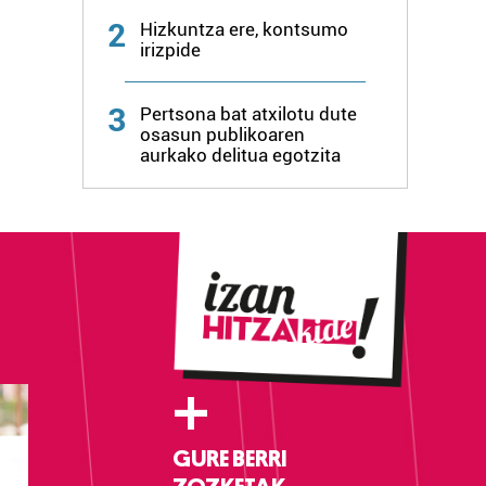
2
Hizkuntza ere, kontsumo
irizpide
3
Pertsona bat atxilotu dute
osasun publikoaren
aurkako delitua egotzita
+
GURE BERRI