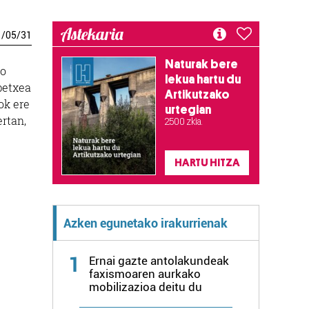
Astekaria
1
/
05
/
31
Naturak bere
go
lekua hartu du
petxea
Artikutzako
ok ere
urtegian
ertan,
2.500 zkia.
HARTU HITZA
Azken egunetako irakurrienak
1
Ernai gazte antolakundeak
faxismoaren aurkako
mobilizazioa deitu du