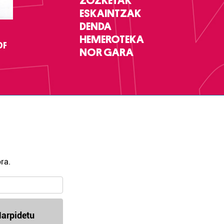
ZOZKETAK
ESKAINTZAK
DENDA
HEMEROTEKA
DF
NOR GARA
ra.
arpidetu