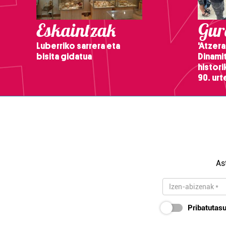
Eskaintzak
Gure
Luberriko sarrera eta
'Atzera
bisita gidatua
Dinamit
histor
90. ur
As
Pribatutasu