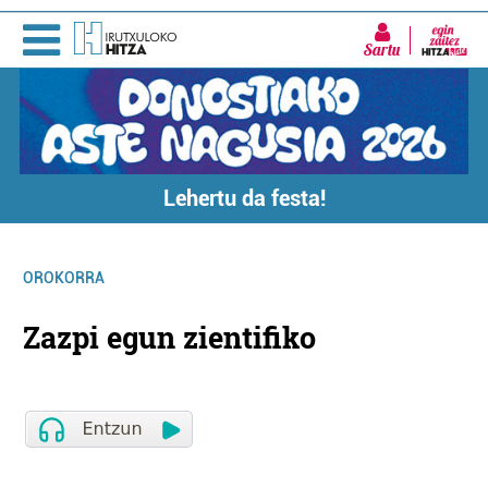
Sartu
Lehertu da festa!
OROKORRA
Zazpi egun zientifiko