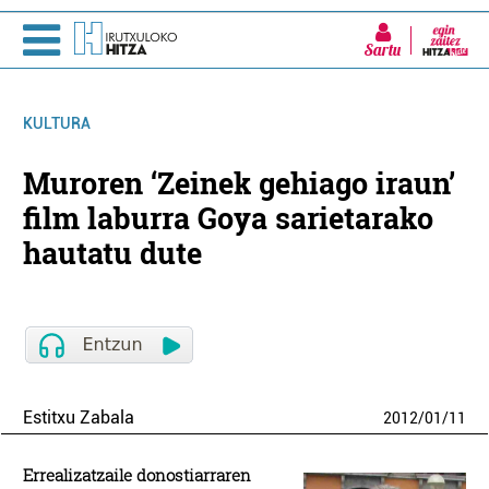
Sartu
KULTURA
Muroren ‘Zeinek gehiago iraun’
film laburra Goya sarietarako
hautatu dute
Estitxu Zabala
2012
/
01
/
11
Errealizatzaile donostiarraren