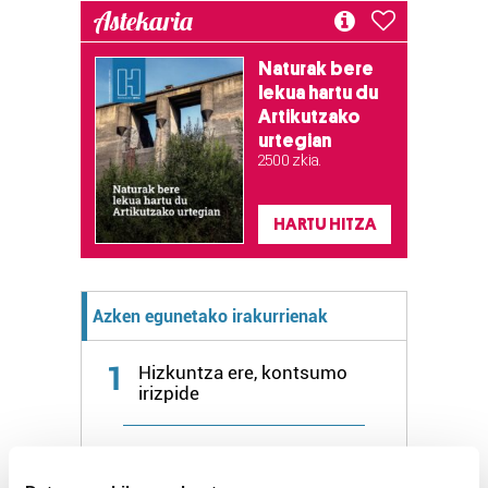
Astekaria
Naturak bere
lekua hartu du
Artikutzako
urtegian
2.500 zkia.
HARTU HITZA
Azken egunetako irakurrienak
1
Hizkuntza ere, kontsumo
irizpide
2
Aste Nagusiko azpiegitura
muntatzen hasi dira