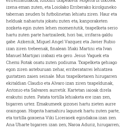
izena eman zuten, eta Loiolako Erriberako kirolguneko
tabernan zeuden bi futbolinetan lehiatu ziren. Haur eta
helduak nahastuta jokatu zuten eta, kanporaketen
zozketa egin zuten lehen momentutik, txapelketa serio
hartu zuten parte hartzaileek; hori bai, irrifarra galdu
gabe. Azkenik, Miguel Angel Vazquez eta Javier Rubio
izan ziren trebeenak, finalean Iñaki Martini eta Ivan
Manuel Martijari irabazi eta gero. Jesus Yaguek eta
Chemi Rotak osatu zuten podiuma. Txapelketa gehiago
egon ziren asteburuan zehar, erriberatarrei lehiatzea
gustatzen zaien seinale. Mus txapelketaren hirugarren
ekitaldian Claudio eta Alvaro izan ziren txapeldunak,
Antonio eta Salvaren aurretik. Kartetan iaioak direla
erakutsi zuten. Patata tortilla lehiaketa ere izan zen,
bigarren urtez. Emakumeek gizonei hartu zieten aurre
oraingoan. Hogeita hamahiru lagunek hartu zuten parte,
eta tortilla goxoena Viki Licerasek egindakoa izan zen.
Ana Uharte bigarren izan zen; Naroa Aduriz, hirugarren;