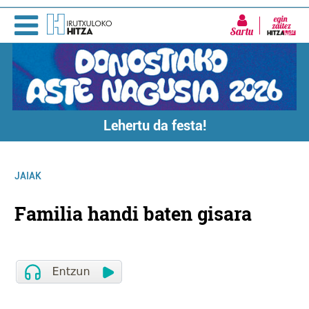
Sartu
Lehertu da festa!
JAIAK
Familia handi baten gisara