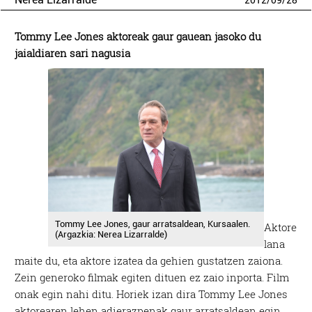
2012
/
09
/
28
Tommy Lee Jones aktoreak gaur gauean jasoko du
jaialdiaren sari nagusia
Tommy Lee Jones, gaur arratsaldean, Kursaalen.
Aktore
(Argazkia: Nerea Lizarralde)
lana
maite du, eta aktore izatea da gehien gustatzen zaiona.
Zein generoko filmak egiten dituen ez zaio inporta. Film
onak egin nahi ditu. Horiek izan dira Tommy Lee Jones
aktorearen lehen adierazpenak gaur arratsaldean egin