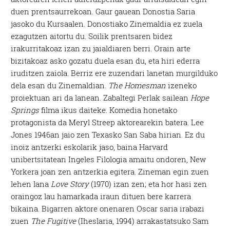
duen prentsaurrekoan. Gaur gauean Donostia Saria
jasoko du Kursaalen. Donostiako Zinemaldia ez zuela
ezagutzen aitortu du. Soilik prentsaren bidez
irakurritakoaz izan zu jaialdiaren berri. Orain arte
bizitakoaz asko gozatu duela esan du, eta hiri ederra
iruditzen zaiola. Berriz ere zuzendari lanetan murgilduko
dela esan du Zinemaldian.
The Homesman
izeneko
proiektuan ari da lanean. Zabaltegi Perlak sailean
Hope
Springs
filma ikus daiteke. Komedia honetako
protagonista da Meryl Streep aktorearekin batera. Lee
Jones 1946an jaio zen Texasko San Saba hirian. Ez du
inoiz antzerki eskolarik jaso, baina Harvard
unibertsitatean Ingeles Filologia amaitu ondoren, New
Yorkera joan zen antzerkia egitera. Zineman egin zuen
lehen lana
Love Story
(1970) izan zen; eta hor hasi zen
oraingoz lau hamarkada iraun dituen bere karrera
bikaina. Bigarren aktore onenaren Oscar saria irabazi
zuen
The Fugitive
(Iheslaria, 1994) arrakastatsuko Sam