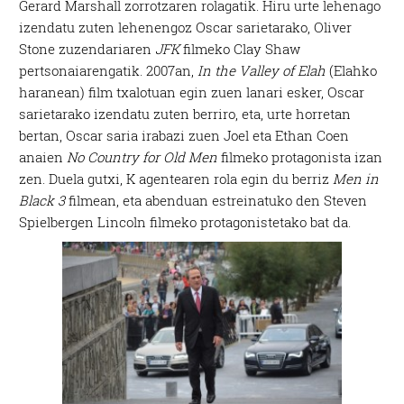
Gerard Marshall zorrotzaren rolagatik. Hiru urte lehenago
izendatu zuten lehenengoz Oscar sarietarako, Oliver
Stone zuzendariaren
JFK
filmeko Clay Shaw
pertsonaiarengatik. 2007an,
In the Valley of Elah
(Elahko
haranean) film txalotuan egin zuen lanari esker, Oscar
sarietarako izendatu zuten berriro, eta, urte horretan
bertan, Oscar saria irabazi zuen Joel eta Ethan Coen
anaien
No Country for Old Men
filmeko protagonista izan
zen. Duela gutxi, K agentearen rola egin du berriz
Men in
Black 3
filmean, eta abenduan estreinatuko den Steven
Spielbergen Lincoln filmeko protagonistetako bat da.