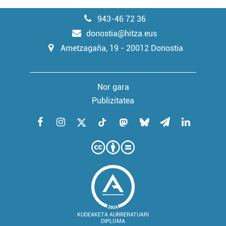
943-46 72 36
donostia@hitza.eus
Ametzagaña, 19 - 20012 Donostia
Nor gara
Publizitatea
KUDEAKETA AURRERATUARI
DIPLOMA