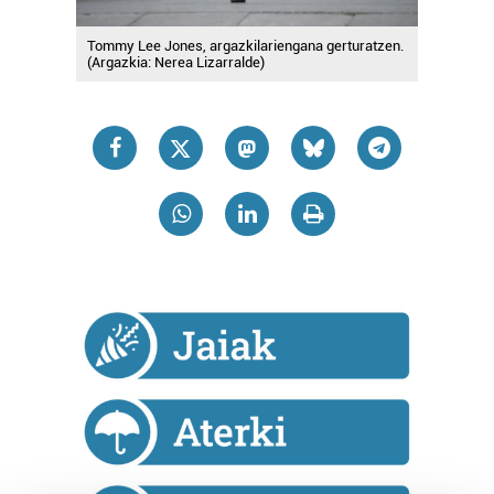
Tommy Lee Jones, argazkilariengana gerturatzen.
(Argazkia: Nerea Lizarralde)