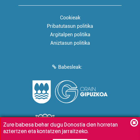
Cookieak
Pribatutasun politika
Argitalpen politika
Aniztasun politika
Babesleak:
Zure babesa behar dugu Donostia den horretan
aztertzen eta kontatzen jarraitzeko.