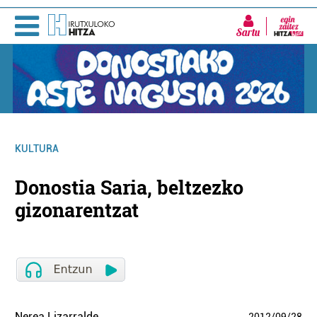
Sartu
KULTURA
Donostia Saria, beltzezko
gizonarentzat
Nerea Lizarralde