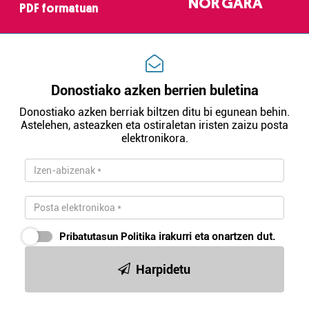
NOR GARA
PDF formatuan
Donostiako azken berrien buletina
Donostiako azken berriak biltzen ditu bi egunean behin.
Astelehen, asteazken eta ostiraletan iristen zaizu posta
elektronikora.
Pribatutasun Politika
irakurri eta onartzen dut.
Harpidetu