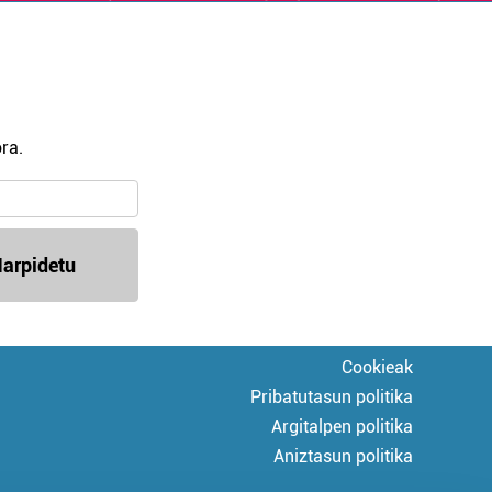
ra.
arpidetu
Cookieak
Pribatutasun politika
Argitalpen politika
Aniztasun politika