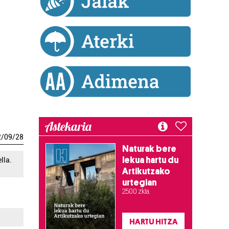
Astekaria
2
/
09
/
28
Naturak bere
lekua hartu du
lla.
Artikutzako
urtegian
2.500 zkia.
HARTU HITZA