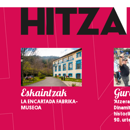
Eskaintzak
Gure
LA ENCARTADA FABRIKA-
'Atzera
MUSEOA
Dinamit
histor
90. ur