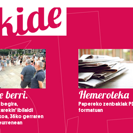
 berri.
Hemeroteka
 begira,
Papereko zenbakiak P
arekin' ibilaldi
formatuan
ikoa, 36ko gerraren
teurrenean