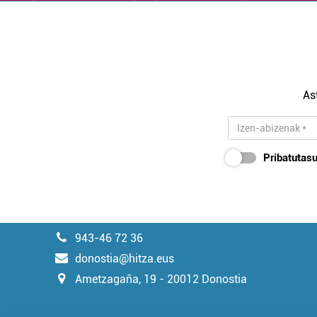
As
Pribatutasu
943-46 72 36
donostia@hitza.eus
Ametzagaña, 19 - 20012 Donostia