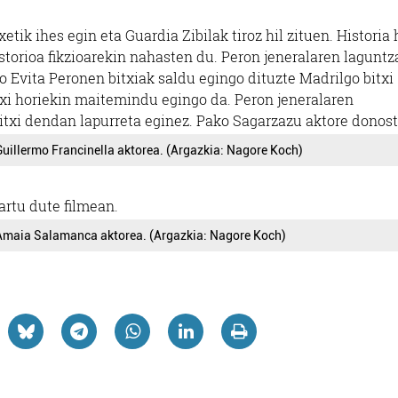
etik ihes egin eta Guardia Zibilak tiroz hil zituen. Historia
torioa fikzioarekin nahasten du. Peron jeneralaren laguntza
 Evita Peronen bitxiak saldu egingo dituzte Madrilgo bitxi
i horiekin maitemindu egingo da. Peron jeneralaren
bitxi dendan lapurreta eginez.
Pako Sagarzazu aktore donost
Guillermo Francinella aktorea. (Argazkia: Nagore Koch)
artu dute filmean.
Amaia Salamanca aktorea. (Argazkia: Nagore Koch)