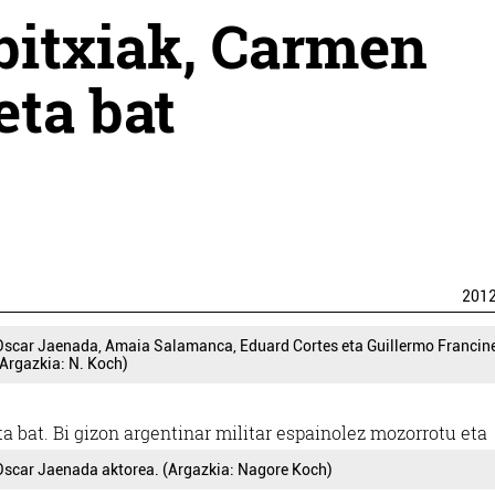
bitxiak, Carmen
eta bat
201
Oscar Jaenada, Amaia Salamanca, Eduard Cortes eta Guillermo Francine
(Argazkia: N. Koch)
ta bat.
Bi gizon argentinar militar espainolez mozorrotu eta
Oscar Jaenada aktorea. (Argazkia: Nagore Koch)