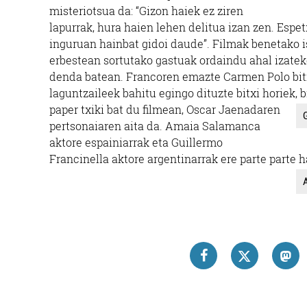
misteriotsua da: “Gizon haiek ez ziren
lapurrak, hura haien lehen delitua izan zen. Espetx
inguruan hainbat gidoi daude”. Filmak benetako is
erbestean sortutako gastuak ordaindu ahal izateko
denda batean. Francoren emazte Carmen Polo bitx
laguntzaileek bahitu egingo dituzte bitxi horiek, 
paper txiki bat du filmean, Oscar Jaenadaren
pertsonaiaren aita da. Amaia Salamanca
aktore espainiarrak eta Guillermo
Francinella aktore argentinarrak ere parte parte h