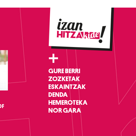
+
GURE BERRI
ZOZKETAK
ESKAINTZAK
DENDA
HEMEROTEKA
DF
NOR GARA