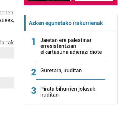
 honen
ileek,
Azken egunetako irakurrienak
1
Jaietan ere palestinar
iarrak
erresistentziari
elkartasuna adierazi diote
2
Guretara, iruditan
3
Pirata bihurrien jolasak,
iruditan