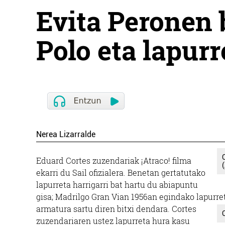
Evita Peronen 
Polo eta lapurr
Nerea Lizarralde
Eduard Cortes zuzendariak ¡Atraco! filma
ekarri du Sail ofizialera. Benetan gertatutako
lapurreta harrigarri bat hartu du abiapuntu
gisa; Madrilgo Gran Vian 1956an egindako lapurre
armatura sartu diren bitxi dendara. Cortes
zuzendariaren ustez lapurreta hura kasu