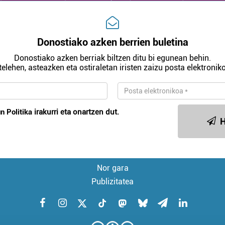
Donostiako azken berrien buletina
Donostiako azken berriak biltzen ditu bi egunean behin.
telehen, asteazken eta ostiraletan iristen zaizu posta elektroniko
n Politika
irakurri eta onartzen dut.
H
Nor gara
Publizitatea