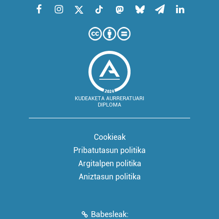
KUDEAKETA AURRERATUARI
DIPLOMA
Cookieak
Pribatutasun politika
Argitalpen politika
Aniztasun politika
Babesleak: