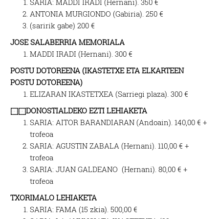
SARIA: MADDI IRADI (Hernani). 350 €
ANTONIA MURGIONDO (Gabiria). 250 €
(saririk gabe) 200 €
JOSE SALABERRIA MEMORIALA
MADDI IRADI (Hernani). 300 €
POSTU DOTOREENA (IKASTETXE ETA ELKARTEEN
POSTU DOTOREENA)
ELIZARAN IKASTETXEA (Sarriegi plaza). 300 €
￼￼DONOSTIALDEKO EZTI LEHIAKETA
SARIA: AITOR BARANDIARAN (Andoain). 140,00 € +
trofeoa
SARIA: AGUSTIN ZABALA (Hernani). 110,00 € +
trofeoa
SARIA: JUAN GALDEANO (Hernani). 80,00 € +
trofeoa
TXORIMALO LEHIAKETA
SARIA: FAMA (15 zkia). 500,00 €