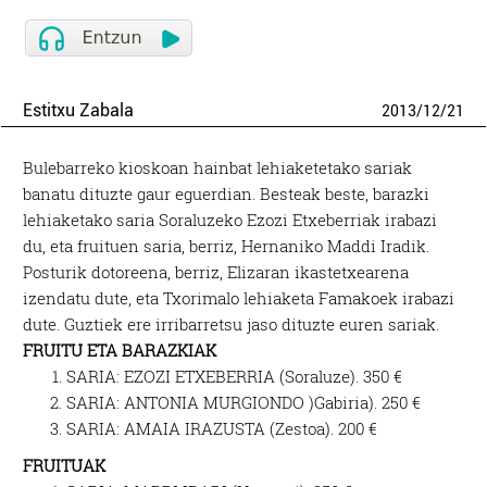
Estitxu Zabala
2013
/
12
/
21
Bulebarreko kioskoan hainbat lehiaketetako sariak
banatu dituzte gaur eguerdian. Besteak beste, barazki
lehiaketako saria Soraluzeko Ezozi Etxeberriak irabazi
du, eta fruituen saria, berriz, Hernaniko Maddi Iradik.
Posturik dotoreena, berriz, Elizaran ikastetxearena
izendatu dute, eta Txorimalo lehiaketa Famakoek irabazi
dute. Guztiek ere irribarretsu jaso dituzte euren sariak.
FRUITU ETA BARAZKIAK
SARIA: EZOZI ETXEBERRIA (Soraluze). 350 €
SARIA: ANTONIA MURGIONDO )Gabiria). 250 €
SARIA: AMAIA IRAZUSTA (Zestoa). 200 €
FRUITUAK