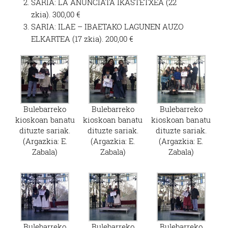
SARIA: LA ANUNCIATA IKASTETXEA (22
zkia). 300,00 €
SARIA: ILAE – IBAETAKO LAGUNEN AUZO
ELKARTEA (17 zkia). 200,00 €
Bulebarreko
Bulebarreko
Bulebarreko
kioskoan banatu
kioskoan banatu
kioskoan banatu
dituzte sariak.
dituzte sariak.
dituzte sariak.
(Argazkia: E.
(Argazkia: E.
(Argazkia: E.
Zabala)
Zabala)
Zabala)
Bulebarreko
Bulebarreko
Bulebarreko