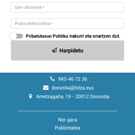
Pribatutasun Politika
irakurri eta onartzen dut.
Harpidetu
943-46 72 36
donostia@hitza.eus
Ametzagaña, 19 - 20012 Donostia
Nor gara
Publizitatea