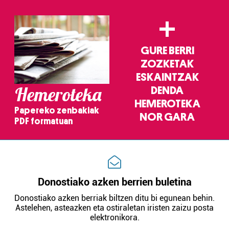
+
GURE BERRI
ZOZKETAK
ESKAINTZAK
Hemeroteka
DENDA
HEMEROTEKA
Papereko zenbakiak
NOR GARA
PDF formatuan
Donostiako azken berrien buletina
Donostiako azken berriak biltzen ditu bi egunean behin.
Astelehen, asteazken eta ostiraletan iristen zaizu posta
elektronikora.