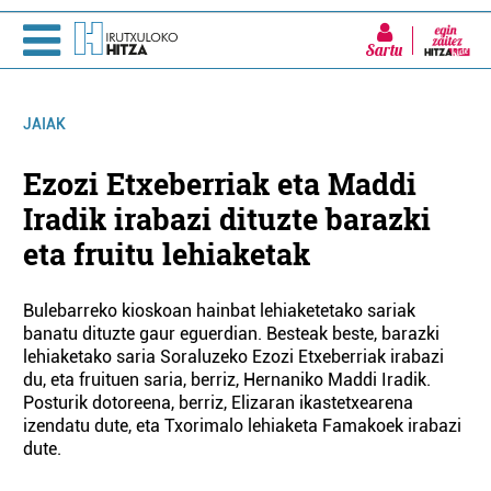
Sartu
JAIAK
Ezozi Etxeberriak eta Maddi
Iradik irabazi dituzte barazki
eta fruitu lehiaketak
Bulebarreko kioskoan hainbat lehiaketetako sariak
banatu dituzte gaur eguerdian. Besteak beste, barazki
lehiaketako saria Soraluzeko Ezozi Etxeberriak irabazi
du, eta fruituen saria, berriz, Hernaniko Maddi Iradik.
Posturik dotoreena, berriz, Elizaran ikastetxearena
izendatu dute, eta Txorimalo lehiaketa Famakoek irabazi
dute.