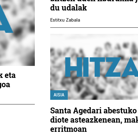
du udalak
Estitxu Zabala
k eta
goa
AISIA
Santa Agedari abestuko
diote asteazkenean, ma
erritmoan