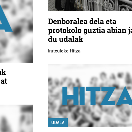
Denboralea dela eta
protokolo guztia abian j
du udalak
Irutxuloko Hitza
ak
zat
UDALA