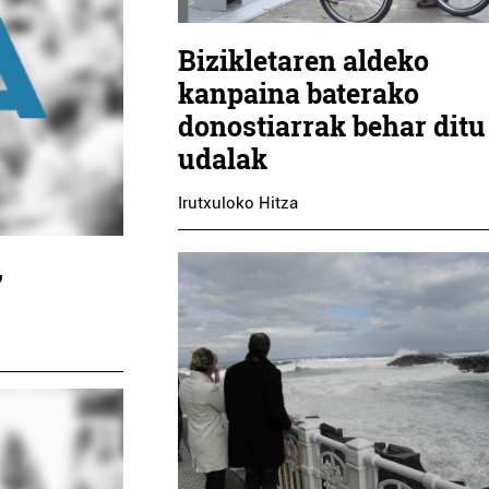
Bizikletaren aldeko
kanpaina baterako
donostiarrak behar ditu
udalak
Irutxuloko Hitza
,