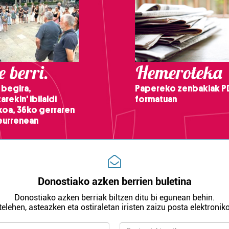
 berri.
Hemeroteka
 begira,
Papereko zenbakiak P
arekin' ibilaldi
formatuan
ikoa, 36ko gerraren
teurrenean
Donostiako azken berrien buletina
Donostiako azken berriak biltzen ditu bi egunean behin.
telehen, asteazken eta ostiraletan iristen zaizu posta elektroniko