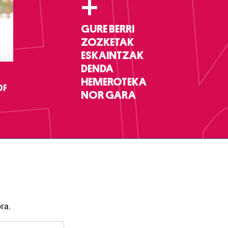
+
GURE BERRI
ZOZKETAK
ESKAINTZAK
DENDA
HEMEROTEKA
DF
NOR GARA
ra.