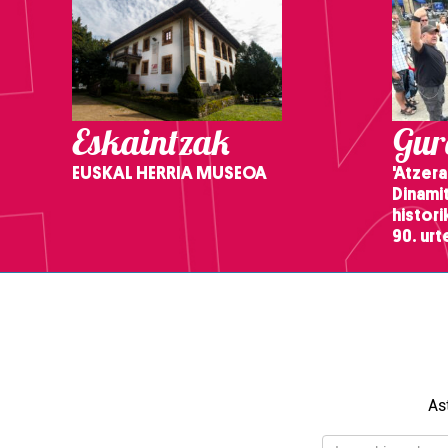
Eskaintzak
Gure
EUSKAL HERRIA MUSEOA
'Atzera
Dinamit
histor
90. ur
As