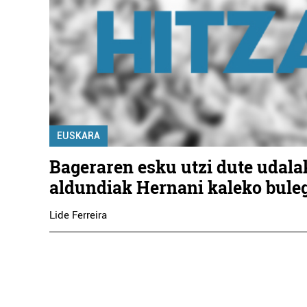
EUSKARA
Bageraren esku utzi dute udala
aldundiak Hernani kaleko bule
Lide Ferreira