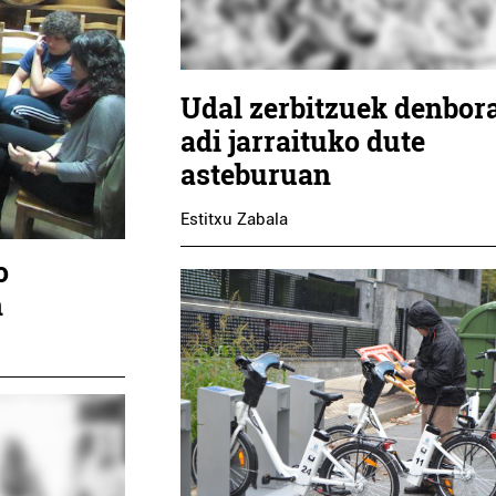
Udal zerbitzuek denbor
adi jarraituko dute
asteburuan
Estitxu Zabala
o
n