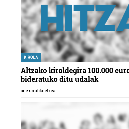
KIROLA
Altzako kiroldegira 100.000 eur
bideratuko ditu udalak
ane urrutikoetxea