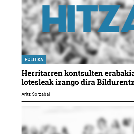
POLITIKA
Herritarren kontsulten erabaki
lotesleak izango dira Bildurent
Aritz Sorzabal