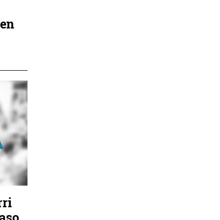
uen
ri
jaso