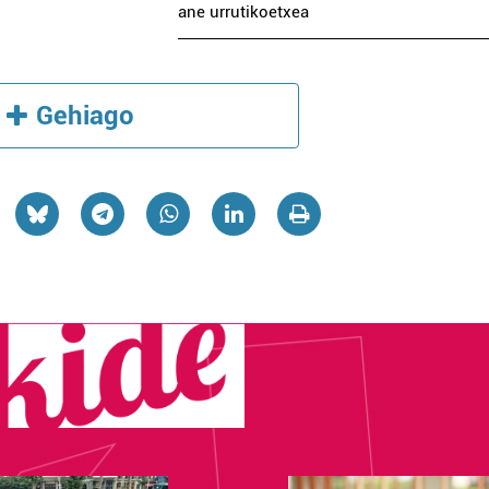
ane urrutikoetxea
Gehiago