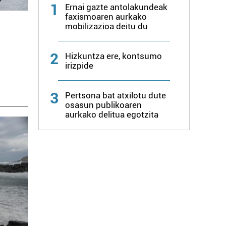
1
Ernai gazte antolakundeak
faxismoaren aurkako
mobilizazioa deitu du
2
Hizkuntza ere, kontsumo
irizpide
3
Pertsona bat atxilotu dute
osasun publikoaren
aurkako delitua egotzita