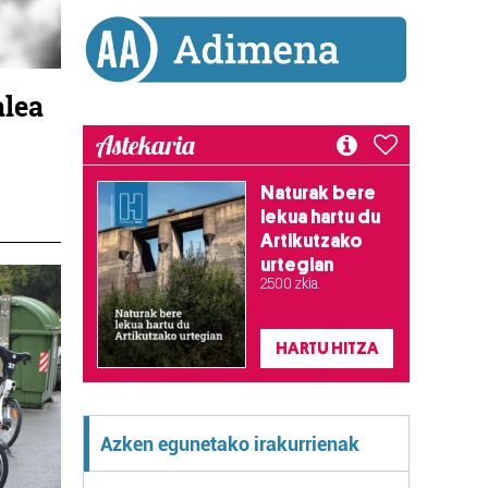
alea
Astekaria
Naturak bere
lekua hartu du
Artikutzako
urtegian
2.500 zkia.
HARTU HITZA
Azken egunetako irakurrienak