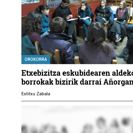
OROKORRA
Etxebizitza eskubidearen aldek
borrokak bizirik darrai Añorga
Estitxu Zabala