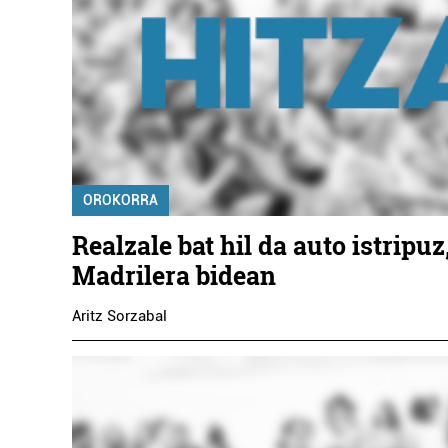
OROKORRA
Realzale bat hil da auto istripuz
Madrilera bidean
Aritz Sorzabal