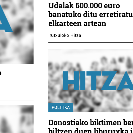
Udalak 600.000 euro
banatuko ditu erretirat
elkarteen artean
Irutxuloko Hitza
o
POLITIKA
Donostiako biktimen ber
biltzen duen liburuxka 