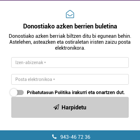
irakurri
Donostiako azken berrien buletina
Donostiako azken berriak biltzen ditu bi egunean behin.
Astelehen, asteazken eta ostiraletan iristen zaizu posta
elektronikora.
Pribatutasun Politika
irakurri eta onartzen dut.
Harpidetu
943-46 72 36