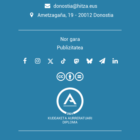
donostia@hitza.eus
Ametzagaña, 19 - 20012 Donostia
Nor gara
Publizitatea
KUDEAKETA AURRERATUARI
DIPLOMA