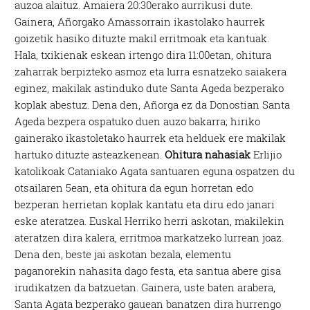
auzoa alaituz. Amaiera 20:30erako aurrikusi dute.
Gainera, Añorgako Amassorrain ikastolako haurrek
goizetik hasiko dituzte makil erritmoak eta kantuak.
Hala, txikienak eskean irtengo dira 11:00etan, ohitura
zaharrak berpizteko asmoz eta lurra esnatzeko saiakera
eginez, makilak astinduko dute Santa Ageda bezperako
koplak abestuz. Dena den, Añorga ez da Donostian Santa
Ageda bezpera ospatuko duen auzo bakarra; hiriko
gainerako ikastoletako haurrek eta helduek ere makilak
hartuko dituzte asteazkenean.
Ohitura nahasiak
Erlijio
katolikoak Cataniako Agata santuaren eguna ospatzen du
otsailaren 5ean, eta ohitura da egun horretan edo
bezperan herrietan koplak kantatu eta diru edo janari
eske ateratzea. Euskal Herriko herri askotan, makilekin
ateratzen dira kalera, erritmoa markatzeko lurrean joaz.
Dena den, beste jai askotan bezala, elementu
paganorekin nahasita dago festa, eta santua abere gisa
irudikatzen da batzuetan. Gainera, uste baten arabera,
Santa Agata bezperako gauean banatzen dira hurrengo