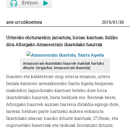
ane urrutikoetxea
2015
/
01
/
30
Urteroko ohiturarekin jarraituta, hirian kantuan ibiliko
dira Añorgako Amassorrain ikastolako haurrak
Amassorrain ikastolako haurrek makilak hartuko
dituzte. (Argazkia: Amassorrain ikastola)
Inauteri eta kaldereroei ongi etorria emanez, urtero
bezala datorren asteazkeneko Santa Ageda bezperan
makilekin lagundutako kantuez beteko dute hiria
ikastoletako haurrek, baita helduek ere. Besteak beste,
Añorgako haurrek auzoan barrena ibilaldia egingo dute,
tartean helduei parte hartzeko aukera eskainita.
Ikastolako atarian hasiko dituzte kantuak, 17:15ean, eta
inguruetako baserriak eta txokoak bisitatuko dituzte,