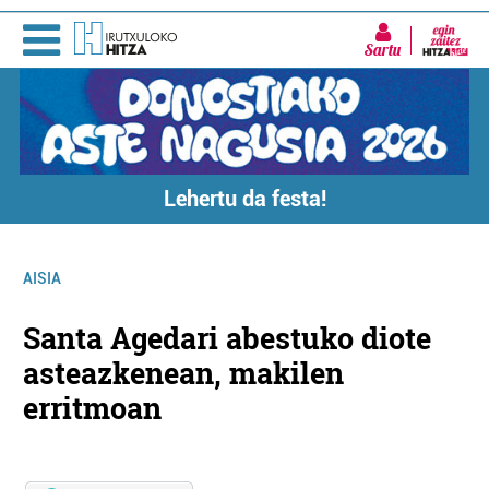
Sartu
Lehertu da festa!
AISIA
Santa Agedari abestuko diote
asteazkenean, makilen
erritmoan