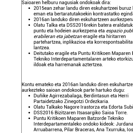
Saioaren helburu nagusiak ondokoak dira:
2015ean zehar landu diren eskuhartzeei buruz
eman eta bertaratutakoekin kontrastatko egind
2016an landuko diren eskuhartzeen aurkezpen
Olatu Talka eta DSS2016rekin batera eraldatuk
puntu eta hodeien aurkezpena eta
espazio publ
erabileran eta jabetzan
eragile eta hiritarren
partehartzea, inplikazioa eta korrespontsabilit
lantzea.
Deitutako eragile eta Puntu Kritikoen Maparen
Tekniko Interdepartamentalaren arteko etorkiz
ildoak eta harremanak aztertzea.
Kontu emateko eta 2016an landuko diren eskuhartz
aurkezteko saioan ondokook parte hartuko dugu:
Duñike Agirrezabalaga, Berdintasun eta Herri
Partaidetzako Zinegotzi Ordezkaria.
Olatu Talkako Nagore Irastorza eta Edorta Subi
DSS2016 Bizitzaren Itsasargiko Saioa Torre.
Puntu Kritikoen Maparen Batzorde Tekniko
Interdepartamentaleko ondoko kideok: Jurdan
Arruabarrena, Pilar Braceras, Ana Txurruka, Io