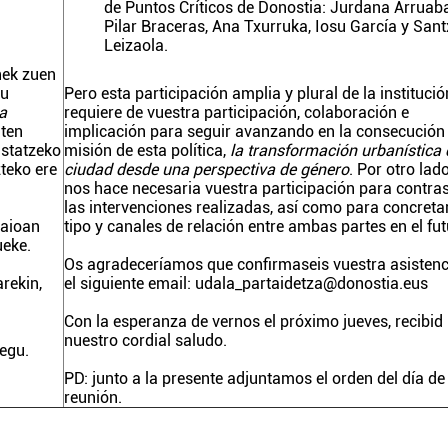
de Puntos Críticos de Donostia: Jurdana Arruab
Pilar Braceras, Ana Txurruka, Iosu García y San
Leizaola.
nek zuen
du
Pero esta participación amplia y plural de la institució
a
requiere de vuestra participación, colaboración e
aten
implicación para seguir avanzando en la consecución 
astatzeko
misión de esta política,
la transformación urbanística 
teko ere
ciudad desde una perspectiva de género
. Por otro lado
nos hace necesaria vuestra participación para contra
las intervenciones realizadas, así como para concretar
saioan
tipo y canales de relación entre ambas partes en el fut
ueke.
Os agradeceríamos que confirmaseis vuestra asistenc
rekin,
el siguiente email:
udala_partaidetza@donostia.eus
Con la esperanza de vernos el próximo jueves, recibid
nuestro cordial saludo.
uegu.
PD: junto a la presente adjuntamos el orden del día de
reunión.