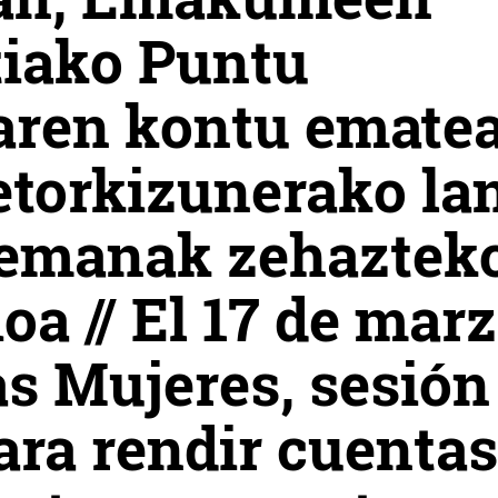
tiako Puntu
aren kontu ematea
 etorkizunerako la
rremanak zehaztek
oa // El 17 de marz
as Mujeres, sesión
ara rendir cuentas