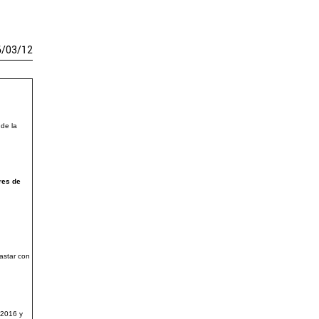
6
/
03
/
12
de la
res de
rastar con
S2016 y