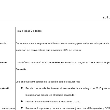
201
Hola a todas y a todos:
antziaz
Os enviamos este segundo email como recordatorio y para subrayar la importancia 
invitación de convocatoria que enviamos el 29 de febrero.
umeen
La sesión se celebrará el
17 de marzo, de 18:00 a 20:30,
en la
Casa de las Muje
Donostia.
Los objetivos principales de la sesión son los siguientes:
utakoekin
Rendir cuentas de las intervenciones realizadas a lo largo de 2015 y cont
las personas presentes el trabajo realizado.
Presentar las intervenciones a realizar en 2016.
en aurkezpena
Presentar los puntos y nubes a transformar junto con el Rompeolas y DS