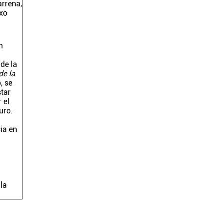
arrena,
txo
n
de la
de la
, se
star
 el
uro.
ia en
 la