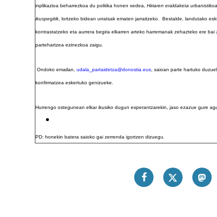
inplikazioa beharrezkoa du politika honen xedea,
Hiriaren eraldaketa urbanistik
ikuspegitik
, lortzeko bidean urratsak ematen jarraitzeko. Bestalde, landutako es
kontrastatzeko eta aurrera begira elkarren arteko harremanak zehazteko ere bai
partehartzea ezinezkoa zaigu.
Ondoko emailan,
udala_partaidetza@donostia.eus
, saioan parte hartuko duzue
konfirmatzea eskertuko genizueke.
Hurrengo ostegunean elkar ikusiko dugun esperantzarekin, jaso ezazue gure agu
PD: honekin batera saioko gai zerrenda igortzen dizuegu.