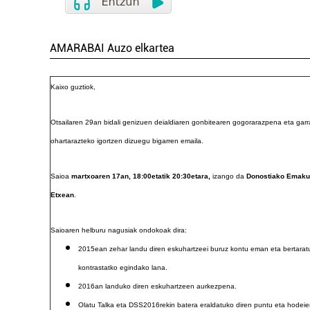
AMARABAI Auzo elkartea
Kaixo guztiok,
Otsailaren 29an bidali genizuen deialdiaren gonbitearen gogorarazpena eta garr
ohartarazteko igortzen dizuegu bigarren emaila.
Saioa
martxoaren 17an, 18:00etatik 20:30etara,
izango da
Donostiako Emak
Etxean
.
Saioaren helburu nagusiak ondokoak dira:
2015ean zehar landu diren eskuhartzeei buruz kontu eman eta bertarat
kontrastatko egindako lana.
2016an landuko diren eskuhartzeen aurkezpena.
Olatu Talka eta DSS2016rekin batera eraldatuko diren puntu eta hodei