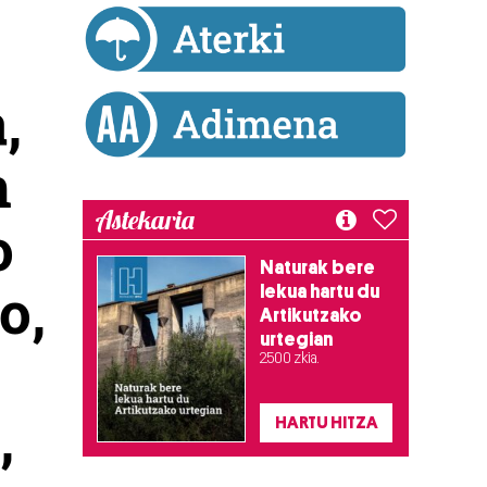
,
n
Astekaria
o
Naturak bere
o,
lekua hartu du
Artikutzako
urtegian
2.500 zkia.
,
HARTU HITZA