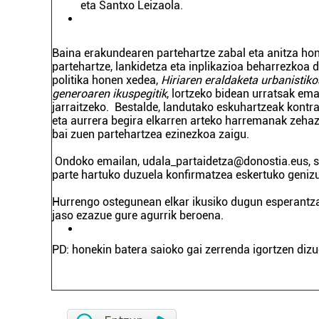
eta Santxo Leizaola.
Baina erakundearen partehartze zabal eta anitza ho
partehartze, lankidetza eta inplikazioa beharrezkoa 
politika honen xedea,
Hiriaren eraldaketa urbanistiko
generoaren ikuspegitik
, lortzeko bidean urratsak em
jarraitzeko. Bestalde, landutako eskuhartzeak kontr
eta aurrera begira elkarren arteko harremanak zehaz
bai zuen partehartzea ezinezkoa zaigu.
Ondoko emailan,
udala_partaidetza@donostia.eus
, 
parte hartuko duzuela konfirmatzea eskertuko geniz
Hurrengo ostegunean elkar ikusiko dugun esperantza
jaso ezazue gure agurrik beroena.
PD: honekin batera saioko gai zerrenda igortzen diz