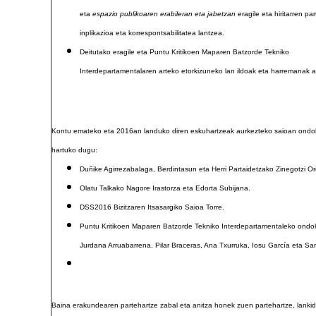
eta
espazio publikoaren erabileran eta jabetzan
eragile eta hiritarren pa
inplikazioa eta korrespontsabilitatea lantzea.
Deitutako eragile eta Puntu Kritikoen Maparen Batzorde Tekniko
Interdepartamentalaren arteko etorkizuneko lan ildoak eta harremanak a
Kontu emateko eta 2016an landuko diren eskuhartzeak aurkezteko saioan ondo
hartuko dugu:
Duñike Agirrezabalaga, Berdintasun eta Herri Partaidetzako Zinegotzi Or
Olatu Talkako Nagore Irastorza eta Edorta Subijana.
DSS2016 Bizitzaren Itsasargiko Saioa Torre.
Puntu Kritikoen Maparen Batzorde Tekniko Interdepartamentaleko ondo
Jurdana Arruabarrena, Pilar Braceras, Ana Txurruka, Iosu García eta Sa
Baina erakundearen partehartze zabal eta anitza honek zuen partehartze, lankid