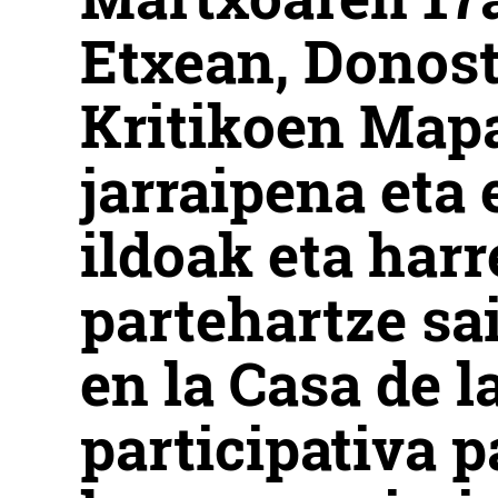
Etxean, Donos
Kritikoen Map
jarraipena eta
ildoak eta ha
partehartze sai
en la Casa de l
participativa p