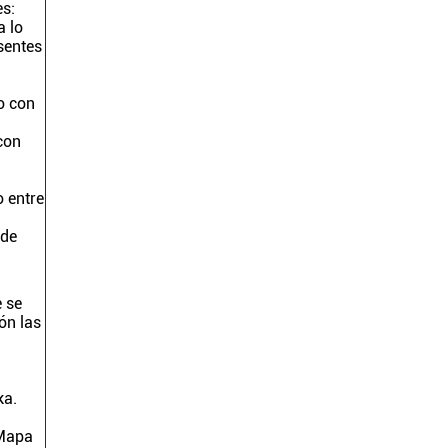
es:
a lo
sentes
o con
con
o entre
 de
e se
ón las
ka.
 Mapa