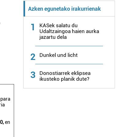
Azken egunetako irakurrienak
e
1
KASek salatu du
Udaltzaingoa haien aurka
jazartu dela
2
Dunkel und licht
3
Donostiarrek eklipsea
ikusteko planik dute?
 para
ria
30,
en