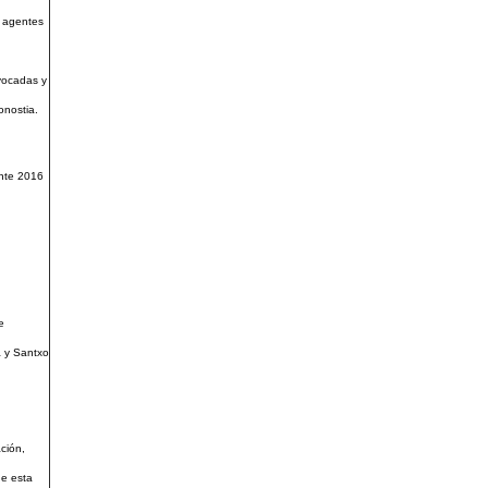
s agentes
nvocadas y
onostia.
ante 2016
e
a y Santxo
ación,
de esta