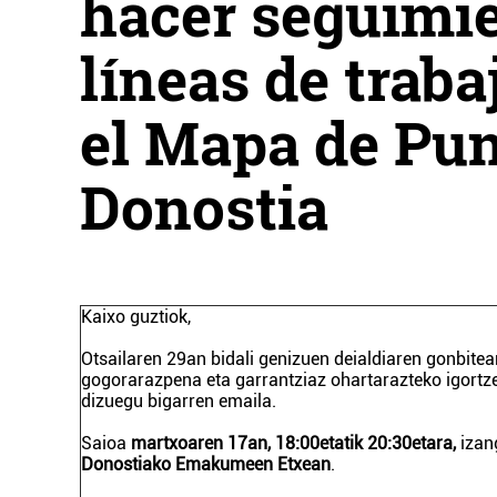
hacer seguimie
líneas de traba
el Mapa de Pun
Donostia
Kaixo guztiok,
Otsailaren 29an bidali genizuen deialdiaren gonbitea
gogorarazpena eta garrantziaz ohartarazteko igortz
dizuegu bigarren emaila.
Saioa
martxoaren 17an, 18:00etatik 20:30etara,
izan
Donostiako Emakumeen Etxean
.