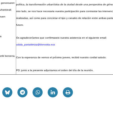
oa generoaren
política,
la transformación urbanística de la ciudad desde una perspectiva de géne
kuhartzeak
otro lado, se nos hace necesaria vuestra participación para contrastar las interven
 zuen
realizadas, así como para concretar el tipo y canales de relación entre ambas parte
futuro.
la
Os agradeceríamos que confirmaseis vuestra asistencia en el siguiente email:
udala_partaidetza@donostia.eus
rrik beroena.
Con la esperanza de vernos el próximo jueves, recibid nuestro cordial saludo.
PD: junto a la presente adjuntamos el orden del día de la reunión.