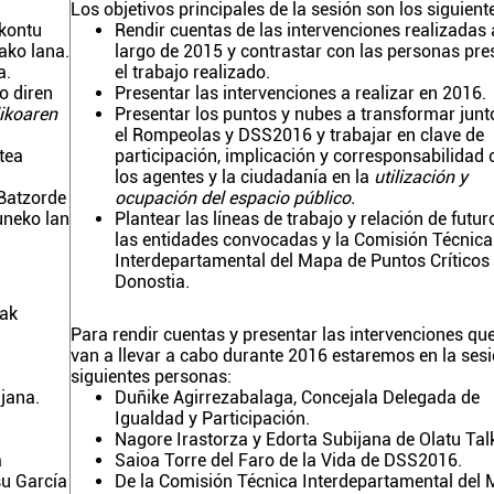
Los objetivos principales de la sesión son los siguient
 kontu
Rendir cuentas de las intervenciones realizadas 
ako lana.
largo de 2015 y contrastar con las personas pre
a.
el trabajo realizado.
o diren
Presentar las intervenciones a realizar en 2016.
ikoaren
Presentar los puntos y nubes a transformar junt
el Rompeolas y DSS2016 y trabajar en clave de
atea
participación, implicación y corresponsabilidad 
los agentes y la ciudadanía en la
utilización y
 Batzorde
ocupación del espacio público.
uneko lan
Plantear las líneas de trabajo y relación de futur
las entidades convocadas y la Comisión Técnica
Interdepartamental del Mapa de Puntos Críticos
Donostia.
eak
Para rendir cuentas y presentar las intervenciones qu
van a llevar a cabo durante 2016 estaremos en la sesi
siguientes personas:
jana.
Duñike Agirrezabalaga, Concejala Delegada de
Igualdad y Participación.
Nagore Irastorza y Edorta Subijana de Olatu Tal
a
Saioa Torre del Faro de la Vida de DSS2016.
su García
De la Comisión Técnica Interdepartamental del