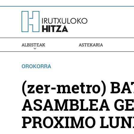
ALBISTEAK
ASTEKARIA
OROKORRA
(zer-metro) B
ASAMBLEA GE
PROXIMO LUN