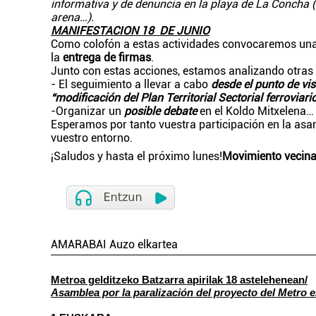
informativa y de denuncia en la playa de La Concha 
arena…).
MANIFESTACION 18 DE JUNIO
Como colofón a estas actividades convocaremos un
la
entrega de firmas
.
Junto con estas acciones, estamos analizando otras 
- El seguimiento a llevar a cabo
desde el punto de vis
“modificación del
Plan Territorial Sectorial ferroviari
-Organizar un
posible debate
en el Koldo Mitxelena…
Esperamos por tanto vuestra participación en la asa
vuestro entorno.
¡Saludos y hasta el próximo lunes!
Movimiento vecinal
AMARABAI Auzo elkartea
Metroa gelditzeko Batzarra apirilak 18 astelehenean/
Asamblea por la paralización del proyecto del Metro e