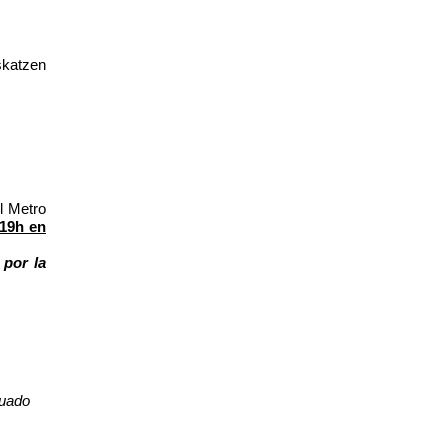
skatzen
l Metro
 19h en
 por la
cuado