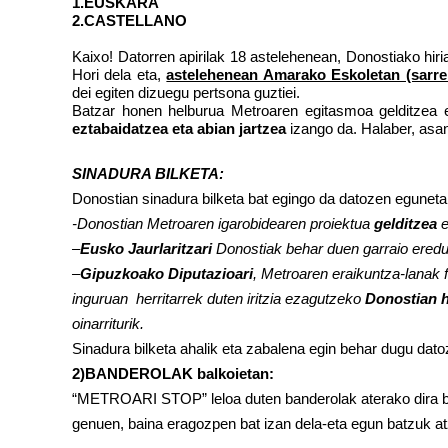
1.EUSKARA
2.CASTELLANO
Kaixo! Datorren apirilak 18 astelehenean, Donostiako hiri
Hori dela eta,
astelehenean Amarako Eskoletan (sarrer
dei egiten dizuegu pertsona guztiei.
Batzar honen helburua
Metroaren egitasmoa gelditzea 
eztabaidatzea
eta abian jartzea
izango da. Halaber, as
SINADURA BILKETA:
Donostian sinadura bilketa bat egingo da datozen eguneta
-Donostian Metroaren igarobidearen proiektua
gelditzea
e
–
Eusko Jaurlaritzari
Donostiak behar duen garraio ered
–
Gipuzkoako Diputazioari
, Metroaren eraikuntza-lanak
inguruan herritarrek duten iritzia ezagutzeko
Donostian h
oinarriturik.
Sinadura bilketa ahalik eta zabalena egin behar dugu dato
2)BANDEROLAK balkoietan:
“METROARI STOP” leloa duten banderolak aterako dira ba
genuen, baina eragozpen bat izan dela-eta egun batzuk at