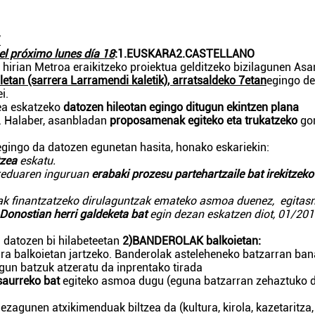
/
el próximo lunes día 18
:
1.EUSKARA
2.CASTELLANO
 hirian Metroa eraikitzeko proiektua gelditzeko bizilagunen As
tan (sarrera Larramendi kaletik), arratsaldeko 7etan
egingo d
i.
ea eskatzeko
datozen
hileotan egingo ditugun ekintzen plana
. Halaber, asanbladan
proposamenak egiteko eta trukatzeko
gon
egingo da datozen egunetan hasita, honako eskariekin:
tzea
eskatu.
reduaren inguruan
erabaki prozesu partehartzaile bat irekitzeko
nak finantzatzeko dirulaguntzak emateko asmoa duenez, egita
Donostian herri galdeketa bat
egin dezan eskatzen diot, 01/20
u datozen bi hilabeteetan
2)BANDEROLAK balkoietan:
a balkoietan jartzeko. Banderolak asteleheneko batzarran ban
gun batzuk atzeratu da inprentako tirada
saurreko bat
egiteko asmoa dugu (eguna batzarran zehaztuko d
zagunen atxikimenduak biltzea da (kultura, kirola, kazetaritza,