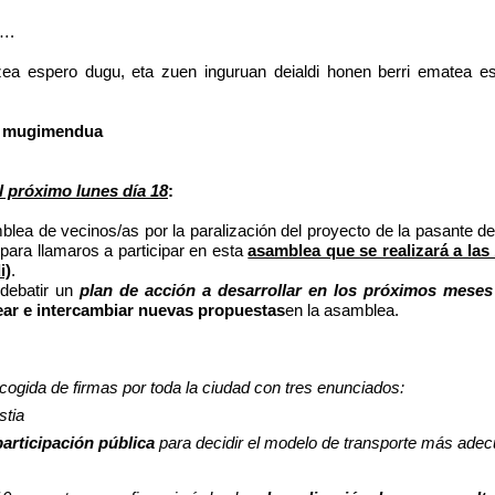
….
zea espero dugu, eta zuen inguruan deialdi honen berri ematea e
en mugimendua
l próximo lunes día 18
:
blea de vecinos/as por la paralización del proyecto de la pasante de
 para llamaros a participar en esta
asamblea que se realizará a las
i)
.
 debatir un
plan de acción a desarrollar en los próximos meses
ear e intercambiar nuevas propuestas
en la asamblea.
ogida de firmas por toda la ciudad con tres enunciados:
stia
articipación pública
para decidir el modelo de transporte más ade