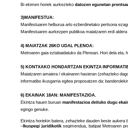
Bi ekimen horiek aurkezteko
datozen egunetan prentsa
3)MANIFESTUA:
Manifestuaren helburua arlo ezberdinetako pertsona ezagun
Manifestuaren aurkezpen publikoa maiatzaren erdi aldera
4) MAIATZAK 26KO UDAL PLENOA:
Metroaren gaia eztabaidatuko da Plenoan. Hori dela eta, he
5) KONTXAKO HONDARTZAN EKINTZA INFORMATI
Maiatzaren amaiera / ekainaren hasieran (zehazteko dago
informatibo ikusgarria egitea proposatzen da: banderolek
6) EKAINAK 18AN: MANIFESTAZIOA.
Ekintza hauen buruan
manifestazioa deituko dugu ekai
egingo genuke.
Ekintza horiekin batera, zehazteke dauden beste aukera b
–
Ikuspegi juridikotik
segimendua, batipat Metroaren p