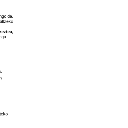
ngo da.
iltzeko
keztea,
egu.
u.
n
teko