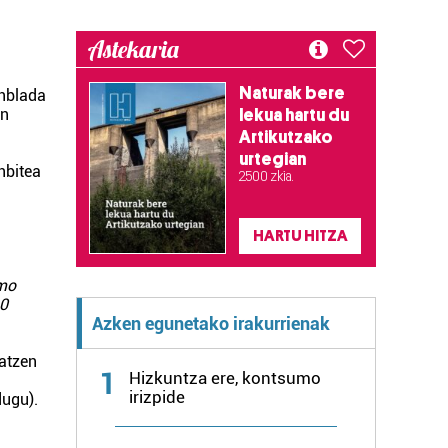
Astekaria
Naturak bere
anblada
en
lekua hartu du
Artikutzako
urtegian
bitea
2.500 zkia.
HARTU HITZA
smo
10
Azken egunetako irakurrienak
atzen
1
Hizkuntza ere, kontsumo
irizpide
ugu).