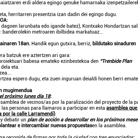
maiatzaren erdi aldera egingo genuke hamarnaka izenpetzailere
ta, herritarren presentzia izan dadin dei egingo dugu.
OA:
 dagoen larunbata edo igande batez), Kontxako Hondartzan sa
a: banderolekin metroaren ibilbidea markatuaz…
kainaren 18an.
Handik egun gutxira, berriz,
bildutako sinaduren
ra batzuk ere aztertzen ari gara:
proiektuari babesa emateko ezinbestekoa den
“Trenbide Plan
dela eta.
zea….
rtzea espero dugu, eta zuen inguruan deialdi honen berri emat
nen mugimendua
el próximo lunes día 18
:
 asamblea de vecinos/as por la paralización del proyecto de la 
s las personas para llamaros a participar en esta
asamblea que
a por la calle Larramendi)
.
 y debatir un
plan de acción a desarrollar en los próximos mese
plantear e intercambiar nuevas propuestas
en la asamblea.
a recogida de firmas por toda la ciudad con tres enunciados: