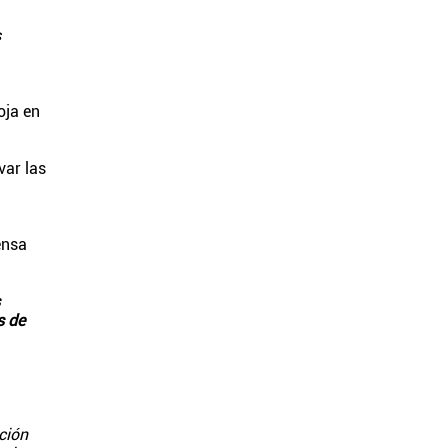
s
oja en
var las
ensa
s de
ción