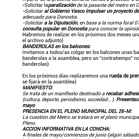
-
Solicitar la
paralización
de la pasante del metro en 
-
Solicitar
al Gobierno Vasco impulsar un proyecto de 
adecuado para Donostia.
-Solicitar
a la Diputación
, en base a la norma foral 0
consulta popular en Donostia
para conocer la opinión
Habremos de realizar en los próximos dos meses una
el archivo adjunto)
BANDEROLAS en los balcones:
Invitamos a todos/as colgar en los balcones unas b
banderolas a la asamblea, pero un “contratiempo” nos
banderolas).
En los próximos días realizaremos una
rueda de pre
se fijará en la asamblea)
MANIFIESTO:
Se trata de un manifiesto destinado a
recabar adhesi
(cultura, deporte, periodismo, sociedad… ).
Presentaci
mayo
PRESENCIA EN EL PLENO MUNICIPAL DEL 26-M:
La cuestión del Metro se tratará en el pleno municip
Pleno.
ACCION INFORMATIVA EN LA CONCHA:
A finales de mayo/comienzos de junio (algún sábado 