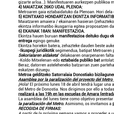
gizarte arloa…). Manifestuaren aurkezpen publikoa 
4) MAIATZAK 26KO UDAL PLENOA:
Metroaren gaia eztabaidatuko da Plenoan. Hori dela e
5) KONTXAKO HONDARTZAN EKINTZA INFORMATIB
Maiatzaren amaiera / ekainaren hasieran (zehazteko
ekintza informatibo ikusgarria egitea proposatzen d
6) EKAINAK 18AN: MANIFESTAZIOA.
Ekintza hauen buruan
manifestazioa deituko dugu e
entrega
egingo genuke.
Ekintza horiekin batera, zehazteke dauden beste auke
-
Ikuspegi juridikotik
segimendua, batipat Metroaren 
Sekorialaren aldaketa
” delakoaren onarpenaren falta 
-Koldo Mitxelenan-edo
eztabaida publiko bat
antolat
Beraz, datorren asteleheneko batzarran zuen parteha
eskatzen dizuegu.
Metroa gelditzeko Satorralaia Donostiako bizilagu
Asamblea por la paralización del proyecto del Metro 
¡Hola! El próximo lunes 18 de abril tendrá lugar una
del Metro de Donostia. Nos dirigimos por ello a toda
realizará a las 19h en las escuelas de Amara (entrad
La asamblea del lunes tiene como objetivo presentar
la paralización del Metro.
Asimismo, os invitamos a
RECOGIDA DE FIRMAS:
A partir de la próxima semana vamos a proceder a un