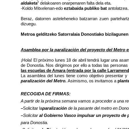
aldaketa
” delakoaren onarpenaren falta dela eta.
-Koldo Mitxelenan-edo
eztabaida publiko bat
antolatzea
Beraz, datorren asteleheneko batzarran zuen partehart
dizuegu.
Metroa gelditzeko Satorralaia Donostiako bizilagun
Asamblea por la paralización del proyecto del Metro e
¡Hola! El próximo lunes 18 de abril tendrá lugar una asam
de Donostia. Nos dirigimos por ello a todas las personas
las escuelas de Amara (entrada por la calle Larramend
La asamblea del lunes tiene como objetivo presentar y
paralización del Metro.
Asimismo, os invitamos a
plant
RECOGIDA DE FIRMAS:
A partir de la próxima semana vamos a proceder a una rec
–
Solicitar la
paralización
de la pasante del metro en Dono
–
Solicitar
al Gobierno Vasco impulsar un proyecto de p
para Donostia.