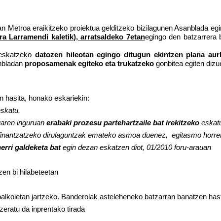
an Metroa eraikitzeko proiektua gelditzeko bizilagunen Asanblada egi
a Larramendi kaletik), arratsaldeko 7etan
egingo den batzarrera b
eskatzeko
datozen
hileotan egingo ditugun ekintzen plana aur
anbladan
proposamenak egiteko eta trukatzeko
gonbitea egiten dizu
n hasita, honako eskariekin:
skatu.
uaren inguruan
erabaki prozesu partehartzaile bat irekitzeko
eskat
 finantzatzeko dirulaguntzak emateko asmoa duenez, egitasmo horre
erri galdeketa bat
egin dezan eskatzen diot, 01/2010 foru-arauan
zen bi hilabeteetan
lkoietan jartzeko. Banderolak asteleheneko batzarran banatzen has
zeratu da inprentako tirada