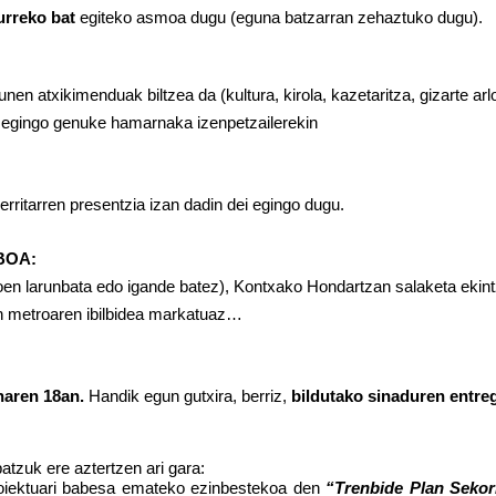
urreko bat
egiteko asmoa dugu (eguna batzarran zehaztuko dugu).
en atxikimenduak biltzea da (kultura, kirola, kazetaritza, gizarte ar
 egingo genuke hamarnaka izenpetzailerekin
rritarren presentzia izan dadin dei egingo dugu.
BOA:
en larunbata edo igande batez), Kontxako Hondartzan salaketa ekin
in metroaren ibilbidea markatuaz…
naren 18an.
Handik egun gutxira, berriz,
bildutako sinaduren entre
atzuk ere aztertzen ari gara:
roiektuari babesa emateko ezinbestekoa den
“Trenbide Plan Sekor