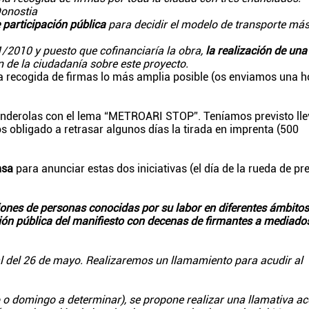
Donostia
participación pública
para decidir el modelo de transporte má
1/2010 y puesto que cofinanciaría la obra,
la realización de una
 de la ciudadanía sobre este proyecto.
 recogida de firmas lo más amplia posible (os enviamos una h
anderolas con el lema “METROARI STOP”. Teníamos previsto lle
 obligado a retrasar algunos días la tirada en imprenta (500
nsa
para anunciar estas dos iniciativas (el día de la rueda de pr
ones de personas conocidas por su labor en diferentes ámbitos
ón pública del manifiesto con decenas de firmantes a mediado
al del 26 de mayo. Realizaremos un llamamiento para acudir al
o domingo a determinar), se propone realizar una llamativa ac