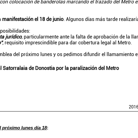
(con colocación de banderolas marcando el trazado del Metro e
a
manifestación el 18 de junio
. Algunos días más tarde realizar
posibilidades:
ta jurídico
,
particularmente ante la falta de aprobación de la ll
o”
, requisito imprescindible para dar cobertura legal al Metro.
mblea del próximo lunes y os pedimos difundir el llamamiento 
 Satorralaia de Donostia por la paralización del Metro
201
l próximo lunes día 18
: