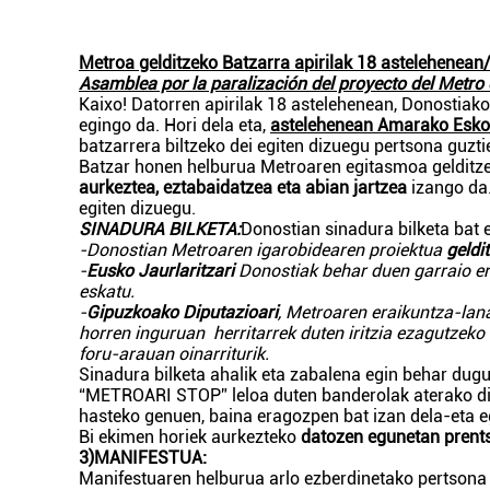
Metroa gelditzeko Batzarra apirilak 18 astelehenean
Asamblea por la paralización del proyecto del Metro 
Kaixo! Datorren apirilak 18 astelehenean, Donostiako
egingo da. Hori dela eta,
astelehenean Amarako Eskole
batzarrera biltzeko dei egiten dizuegu pertsona guztie
Batzar honen helburua
Metroaren egitasmoa gelditz
aurkeztea, eztabaidatzea
eta abian jartzea
izango da
egiten dizuegu.
SINADURA BILKETA:
Donostian sinadura bilketa bat 
-Donostian Metroaren igarobidearen proiektua
geldi
-
Eusko Jaurlaritzari
Donostiak behar duen garraio e
eskatu.
-
Gipuzkoako Diputazioari
, Metroaren eraikuntza-la
horren inguruan herritarrek duten iritzia ezagutzeko
foru-arauan oinarriturik.
Sinadura bilketa ahalik eta zabalena egin behar dug
“METROARI STOP” leloa duten banderolak aterako dir
hasteko genuen, baina eragozpen bat izan dela-eta e
Bi ekimen horiek aurkezteko
datozen egunetan prent
3)MANIFESTUA:
Manifestuaren helburua arlo ezberdinetako pertsona e