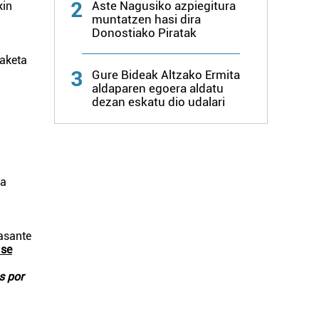
2
Aste Nagusiko azpiegitura
kin
muntatzen hasi dira
Donostiako Piratak
laketa
3
Gure Bideak Altzako Ermita
aldaparen egoera aldatu
dezan eskatu dio udalari
ea
pasante
 se
s por