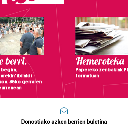
 berri.
Hemeroteka
 begira,
Papereko zenbakiak P
arekin' ibilaldi
formatuan
ikoa, 36ko gerraren
teurrenean
Donostiako azken berrien buletina