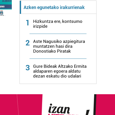
Azken egunetako irakurrienak
1
Hizkuntza ere, kontsumo
irizpide
2
Aste Nagusiko azpiegitura
muntatzen hasi dira
Donostiako Piratak
3
Gure Bideak Altzako Ermita
aldaparen egoera aldatu
dezan eskatu dio udalari