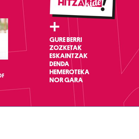
+
GURE BERRI
ZOZKETAK
ESKAINTZAK
DENDA
HEMEROTEKA
DF
NOR GARA