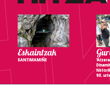
Eskaintzak
Gure
SANTIMAMIÑE
'Atzera
Dinamit
histor
90. ur