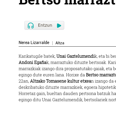
Nerea Lizarralde
Altza
Karikatugile batek,
Unai Gaztelumendi
k, eta bi be
Andoni Egaña
k, marraztuko dituzte bertsoak. Kar
marrazkiak izango dira proposatutako gaiak, eta be
egingo dute euren lana. Horixe da
Bertso marrazt
22an,
Altzako Tomasene kultur etxea
n izango da 
deskribatuko dituzte marrazkiek, egoera hipotetiko
Horretaz gain, bueltan dauden pertsona batzuk h
egingo ditu Unai Gaztelumendik, bertsolariek nort