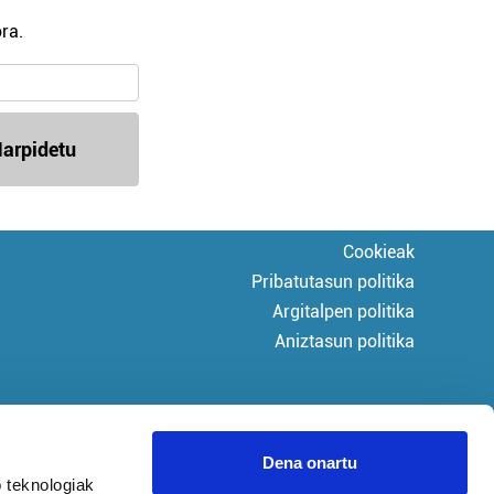
ra.
arpidetu
Cookieak
Pribatutasun politika
Argitalpen politika
Aniztasun politika
Dena onartu
 teknologiak