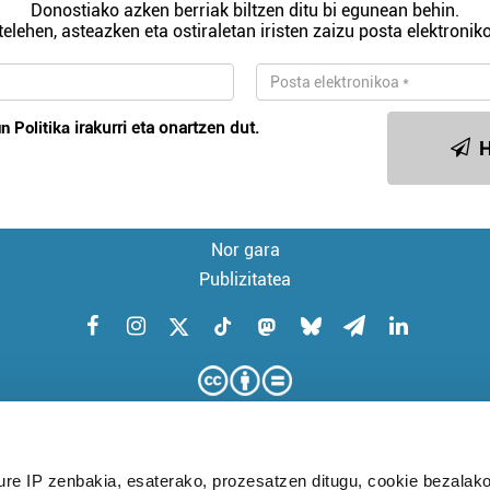
Donostiako azken berriak biltzen ditu bi egunean behin.
telehen, asteazken eta ostiraletan iristen zaizu posta elektroniko
n Politika
irakurri eta onartzen dut.
H
Nor gara
Publizitatea
ure IP zenbakia, esaterako, prozesatzen ditugu, cookie bezalako