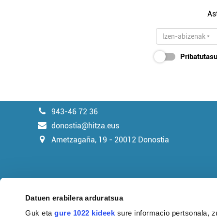
As
Pribatutasu
943-46 72 36
donostia@hitza.eus
Ametzagaña, 19 - 20012 Donostia
Datuen erabilera arduratsua
Guk eta
gure 1022 kideek
sure informacio pertsonala, z