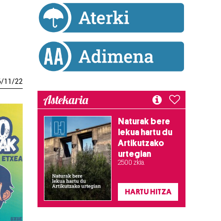
6
/
11
/
22
Astekaria
Naturak bere
lekua hartu du
Artikutzako
urtegian
2.500 zkia.
HARTU HITZA