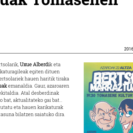
201
rtsolarik,
Uxue Alberdi
k eta
ikaturagileak egiten dituen
rtsolariek hauen haritik tiraka
uak
emanaldia. Gaur, azaroaren
ekitaldia. Atal desberdinak
 bat, aktualitateko gai bat…
autatu eta hauen karikaturak
asuna bilatzen saiatuko dira.