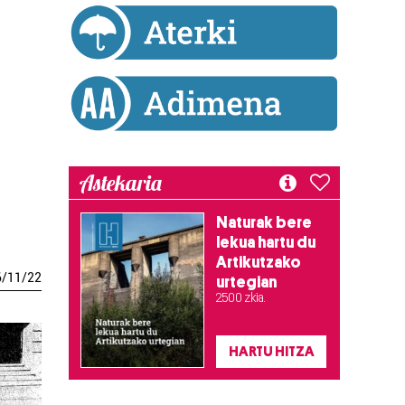
Astekaria
Naturak bere
lekua hartu du
Artikutzako
6
/
11
/
22
urtegian
2.500 zkia.
HARTU HITZA