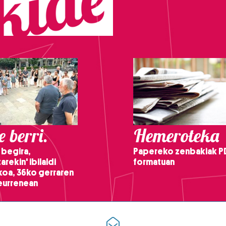
 berri.
Hemeroteka
 begira,
Papereko zenbakiak P
arekin' ibilaldi
formatuan
ikoa, 36ko gerraren
teurrenean