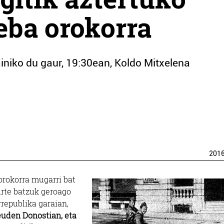
eba orokorra
ainiko du gaur, 19:30ean, Koldo Mitxelena
201
 orokorra mugarri bat
urte batzuk geroago
rrepublika garaian,
euden Donostian, eta