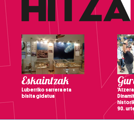
Eskaintzak
Gure
Luberriko sarrera eta
'Atzera
bisita gidatua
Dinamit
histor
90. ur