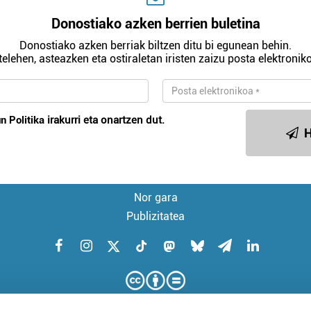
Donostiako azken berrien buletina
Donostiako azken berriak biltzen ditu bi egunean behin.
telehen, asteazken eta ostiraletan iristen zaizu posta elektroniko
n Politika
irakurri eta onartzen dut.
H
Nor gara
Publizitatea