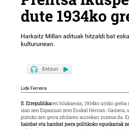
dute 1934ko gr
Harkaitz Millan adituak hitzaldi bat esk
kulturunean.
Lide Ferreira
II. Errepublika
ren bilakaeran, 1934ko urriko greba
izan zen Espainian zein Euskal Herrian. Gainera, 
piztuko zen gerra zibilaren aurrekari zuzena da. E
hainbat eta hainbat joera politikoko egunkariak z