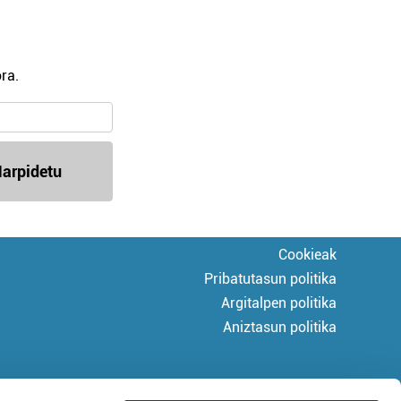
ra.
arpidetu
Cookieak
Pribatutasun politika
Argitalpen politika
Aniztasun politika