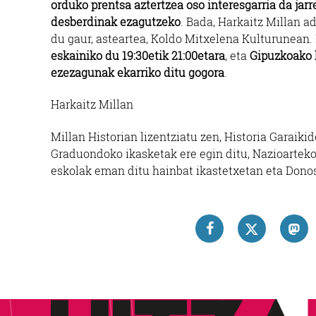
orduko prentsa aztertzea oso interesgarria da jarre
desberdinak ezagutzeko
. Bada, Harkaitz Millan a
du gaur, asteartea, Koldo Mitxelena Kulturunean. 
eskainiko du 19:30etik 21:00etara
, eta
Gipuzkoako h
ezezagunak ekarriko ditu gogora
.
Harkaitz Millan
Millan Historian lizentziatu zen, Historia Garaiki
Graduondoko ikasketak ere egin ditu, Nazioarteko 
eskolak eman ditu hainbat ikastetxetan eta Donos