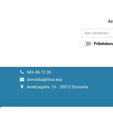
As
Pribatutasu
943-46 72 36
donostia@hitza.eus
Ametzagaña, 19 - 20012 Donostia