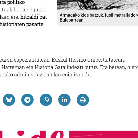
ra politiko
dituak horixe egingo
Armadako kide batzuk, fusil metrailador
Izan ere,
hitzaldi bat
Bulebarrean.
istoriaren pasarte
dearen espezialitatean, Euskal Herriko Unibertsitatean.
Harreman eta Historia Garaikideari buruz. Era berean, hist
tiako administrazioan lan egin izan du.