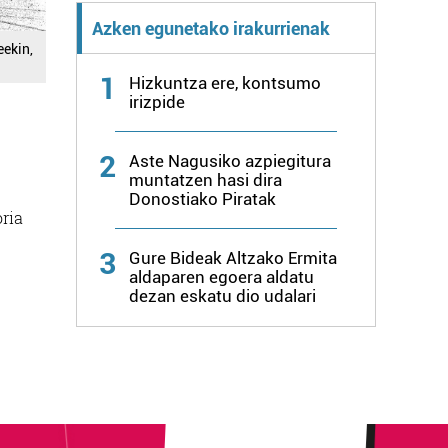
Azken egunetako irakurrienak
eekin,
1
Hizkuntza ere, kontsumo
irizpide
2
Aste Nagusiko azpiegitura
muntatzen hasi dira
Donostiako Piratak
oria
3
Gure Bideak Altzako Ermita
aldaparen egoera aldatu
dezan eskatu dio udalari