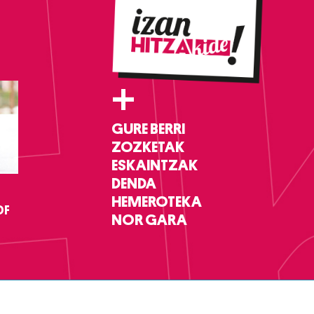
+
GURE BERRI
ZOZKETAK
ESKAINTZAK
DENDA
HEMEROTEKA
DF
NOR GARA