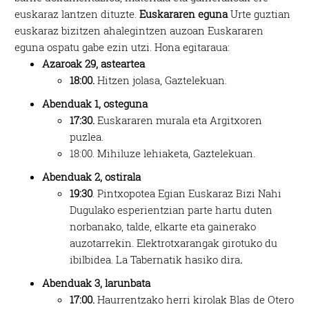
euskaraz lantzen dituzte.
Euskararen eguna
Urte guztian
euskaraz bizitzen ahalegintzen auzoan Euskararen
eguna ospatu gabe ezin utzi. Hona egitaraua:
Azaroak 29, asteartea
18:00.
Hitzen jolasa, Gaztelekuan.
Abenduak 1, osteguna
17:30.
Euskararen murala eta Argitxoren
puzlea.
18:00. Mihiluze lehiaketa, Gaztelekuan.
Abenduak 2, ostirala
19:30
. Pintxopotea Egian Euskaraz Bizi Nahi
Dugulako esperientzian parte hartu duten
norbanako, talde, elkarte eta gainerako
auzotarrekin. Elektrotxarangak girotuko du
ibilbidea. La Tabernatik hasiko dira
.
Abenduak 3, larunbata
17:00.
Haurrentzako herri kirolak Blas de Otero