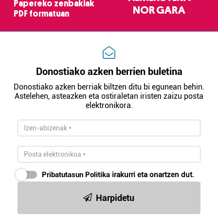
Papereko zenbakiak
NOR GARA
PDF formatuan
Donostiako azken berrien buletina
Donostiako azken berriak biltzen ditu bi egunean behin.
Astelehen, asteazken eta ostiraletan iristen zaizu posta
elektronikora.
Pribatutasun Politika
irakurri eta onartzen dut.
Harpidetu