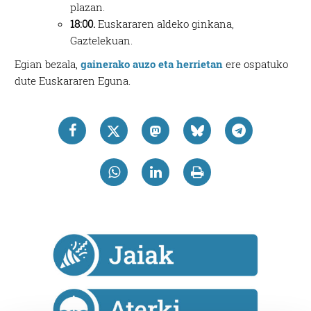
plazan.
18:00.
Euskararen aldeko ginkana,
Gaztelekuan.
Egian bezala,
gainerako auzo eta herrietan
ere ospatuko
dute Euskararen Eguna.