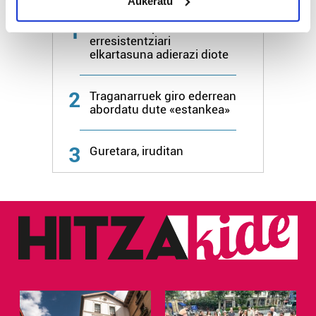
Aukeratu
Identify your device by actively scanning it for
specific characteristics (fingerprinting)
1
Jaietan ere palestinar
Find out more about how your personal data is processed
erresistentziari
elkartasuna adierazi diote
and set your preferences in the
details section
.
Guk eta gure bazkideek zure datu pertsonalak
2
Traganarruek giro ederrean
prozesatzen ditugu, zure IP zenbakia, besteak beste,
abordatu dute «estankea»
teknologia erabiliz, cookieak adibidez, iragarki eta eduki
pertsonalizatuak eskaintzeko, iragarkiak eta edukia
3
Guretara, iruditan
neurtzeko, jendeari buruzko informazioa biltzeko eta
produktuak garatzeko. Zure datuak nork eta zertarako
erabiltzen dituen hauta dezakezu.
Bazkide batzuek ez dizute baimenik eskatzen, eta beren
interes komertzial legitimoetan babesten dira. Ikusi gure
bazkideen zerrenda, beren ustez zein helburutarako
duten interes legitimoa eta horren aurka nola egin
dezakezun ikusteko.