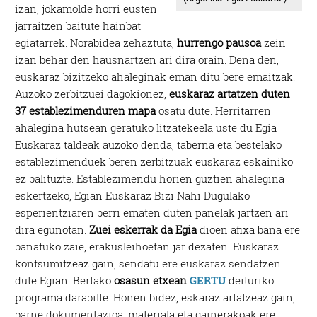
izan, jokamolde horri eusten
jarraitzen baitute hainbat
egiatarrek. Norabidea zehaztuta,
hurrengo pausoa
zein
izan behar den hausnartzen ari dira orain. Dena den,
euskaraz bizitzeko ahaleginak eman ditu bere emaitzak.
Auzoko zerbitzuei dagokionez,
euskaraz artatzen duten
37 establezimenduren mapa
osatu dute. Herritarren
ahalegina hutsean geratuko litzatekeela uste du Egia
Euskaraz taldeak auzoko denda, taberna eta bestelako
establezimenduek beren zerbitzuak euskaraz eskainiko
ez balituzte. Establezimendu horien guztien ahalegina
eskertzeko, Egian Euskaraz Bizi Nahi Dugulako
esperientziaren berri ematen duten panelak jartzen ari
dira egunotan.
Zuei eskerrak da Egia
dioen afixa bana ere
banatuko zaie, erakusleihoetan jar dezaten. Euskaraz
kontsumitzeaz gain, sendatu ere euskaraz sendatzen
dute Egian. Bertako
osasun etxean
GERTU
deituriko
programa darabilte. Honen bidez, eskaraz artatzeaz gain,
barne dokumentazioa, materiala eta gainerakoak ere