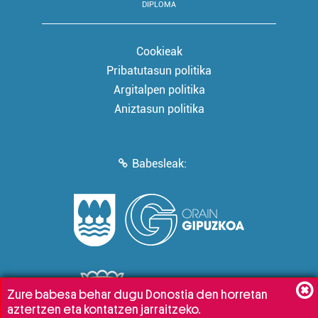
DIPLOMA
Cookieak
Pribatutasun politika
Argitalpen politika
Aniztasun politika
Babesleak:
Zure babesa behar dugu Donostia den horretan
aztertzen eta kontatzen jarraitzeko.