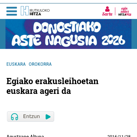
Sartu
EUSKARA
OROKORRA
Egiako erakusleihoetan
euskara ageri da
Agurtzane Altuna