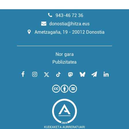
943-46 72 36
donostia@hitza.eus
Ametzagaña, 19 - 20012 Donostia
Nor gara
Publizitatea
KUDEAKETA AURRERATUARI