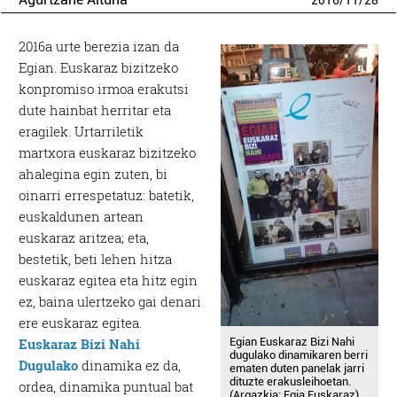
2016
/
11
/
28
2016a urte berezia izan da
Egian. Euskaraz bizitzeko
konpromiso irmoa erakutsi
dute hainbat herritar eta
eragilek. Urtarriletik
martxora euskaraz bizitzeko
ahalegina egin zuten, bi
oinarri errespetatuz: batetik,
euskaldunen artean
euskaraz aritzea; eta,
bestetik, beti lehen hitza
euskaraz egitea eta hitz egin
ez, baina ulertzeko gai denari
ere euskaraz egitea.
Egian Euskaraz Bizi Nahi
Euskaraz Bizi Nahi
dugulako dinamikaren berri
Dugulako
dinamika ez da,
ematen duten panelak jarri
dituzte erakusleihoetan.
ordea, dinamika puntual bat
(Argazkia: Egia Euskaraz)