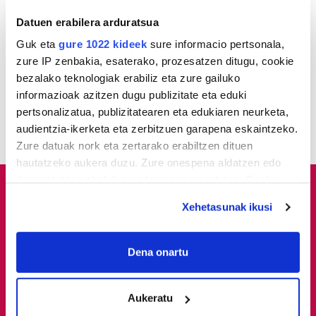
Datuen erabilera arduratsua
2
Hizkuntza ere, kontsumo
Guk eta
gure 1022 kideek
sure informacio pertsonala,
irizpide
zure IP zenbakia, esaterako, prozesatzen ditugu, cookie
bezalako teknologiak erabiliz eta zure gailuko
3
Pertsona bat atxilotu dute
informazioak azitzen dugu publizitate eta eduki
osasun publikoaren
pertsonalizatua, publizitatearen eta edukiaren neurketa,
aurkako delitua egotzita
audientzia-ikerketa eta zerbitzuen garapena eskaintzeko.
Zure datuak nork eta zertarako erabiltzen dituen
hautatzeko aukera duzu. Zure onespena aldatzen edo
deuseztatzen ahal duzu edozein momentutan, Cookie
deklaraziotik edo Privacy triggerean klikatuz.
Xehetasunak ikusi
If you allow, we would also like to:
Collect information about your geographical
Dena onartu
location which can be accurate to within several
meters
Aukeratu
Identify your device by actively scanning it for