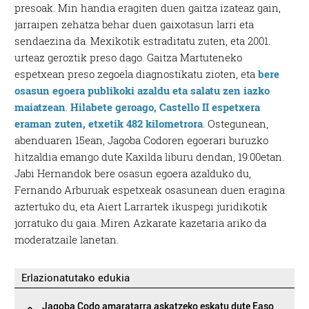
presoak. Min handia eragiten duen gaitza izateaz gain,
jarraipen zehatza behar duen gaixotasun larri eta
sendaezina da. Mexikotik estraditatu zuten, eta 2001.
urteaz geroztik preso dago. Gaitza Martuteneko
espetxean preso zegoela diagnostikatu zioten, eta
bere
osasun egoera publikoki azaldu eta salatu zen iazko
maiatzean
.
Hilabete geroago, Castello II espetxera
eraman zuten, etxetik 482 kilometrora
. Ostegunean,
abenduaren 15ean, Jagoba Codoren egoerari buruzko
hitzaldia emango dute Kaxilda liburu dendan, 19:00etan.
Jabi Hernandok bere osasun egoera azalduko du,
Fernando Arburuak espetxeak osasunean duen eragina
aztertuko du, eta Aiert Larrartek ikuspegi juridikotik
jorratuko du gaia. Miren Azkarate kazetaria ariko da
moderatzaile lanetan.
Erlazionatutako edukia
Jagoba Codo amaratarra askatzeko eskatu dute Easo