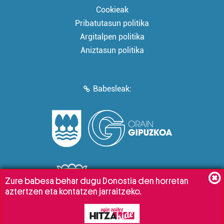
Cookieak
Pribatutasun politika
Argitalpen politika
Aniztasun politika
Babesleak:
Zure babesa behar dugu Donostia den horretan
aztertzen eta kontatzen jarraitzeko.