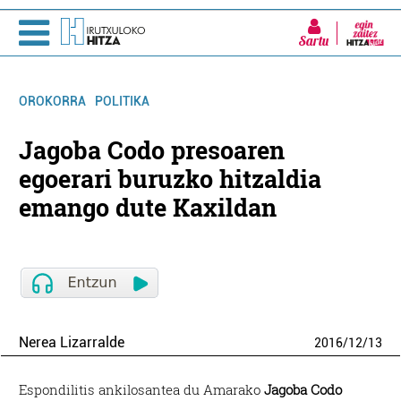
Sartu
OROKORRA
POLITIKA
Jagoba Codo presoaren
egoerari buruzko hitzaldia
emango dute Kaxildan
Nerea Lizarralde
2016
/
12
/
13
Espondilitis ankilosantea du Amarako
Jagoba Codo