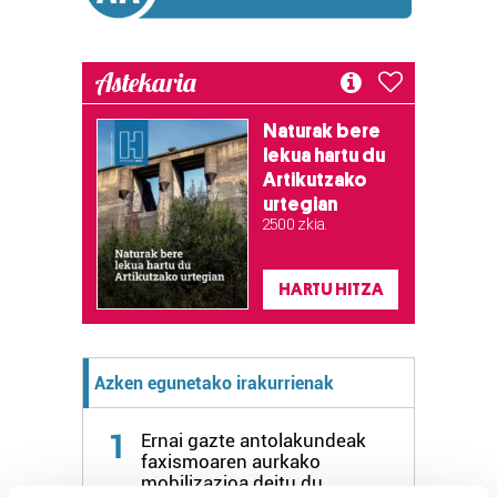
Astekaria
Naturak bere
lekua hartu du
Artikutzako
urtegian
2.500 zkia.
HARTU HITZA
Azken egunetako irakurrienak
1
Ernai gazte antolakundeak
faxismoaren aurkako
mobilizazioa deitu du