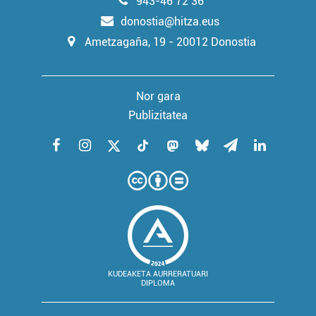
943-46 72 36
donostia@hitza.eus
Ametzagaña, 19 - 20012 Donostia
Nor gara
Publizitatea
KUDEAKETA AURRERATUARI
DIPLOMA