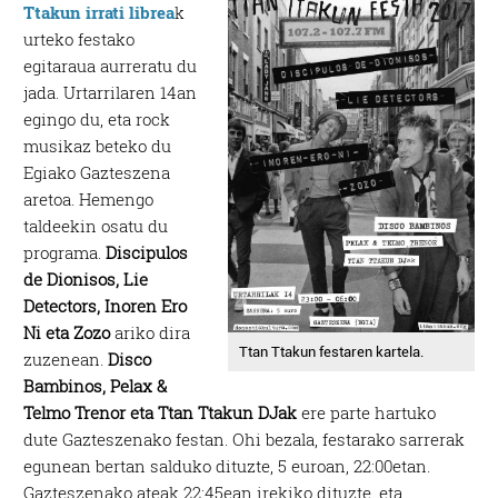
Ttakun irrati librea
k
urteko festako
egitaraua aurreratu du
jada. Urtarrilaren 14an
egingo du, eta rock
musikaz beteko du
Egiako Gazteszena
aretoa. Hemengo
taldeekin osatu du
programa.
Discipulos
de Dionisos, Lie
Detectors, Inoren Ero
Ni eta Zozo
ariko dira
Ttan Ttakun festaren kartela.
zuzenean.
Disco
Bambinos, Pelax &
Telmo Trenor eta Ttan Ttakun DJak
ere parte hartuko
dute Gazteszenako festan. Ohi bezala, festarako sarrerak
egunean bertan salduko dituzte, 5 euroan, 22:00etan.
Gazteszenako ateak 22:45ean irekiko dituzte, eta