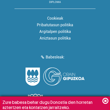
DIPLOMA
Cookieak
Pribatutasun politika
Argitalpen politika
Aniztasun politika
Babesleak:
Zure babesa behar dugu Donostia den horretan
aztertzen eta kontatzen jarraitzeko.