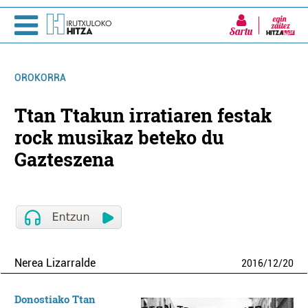
Sartu
OROKORRA
Ttan Ttakun irratiaren festak
rock musikaz beteko du
Gazteszena
Nerea Lizarralde
2016
/
12
/
20
Donostiako
Ttan