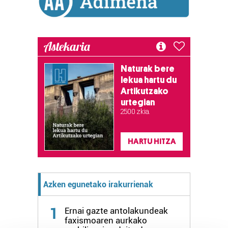
Astekaria
Naturak bere
lekua hartu du
Artikutzako
urtegian
2.500 zkia.
HARTU HITZA
Azken egunetako irakurrienak
1
Ernai gazte antolakundeak
faxismoaren aurkako