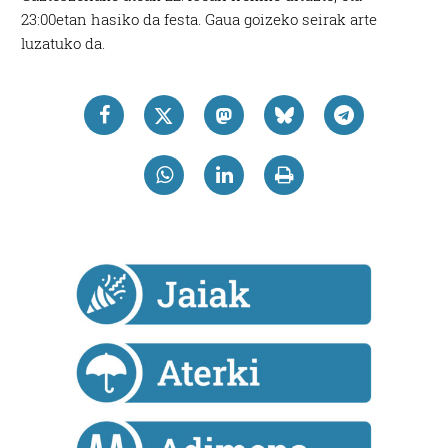
23:00etan hasiko da festa. Gaua goizeko seirak arte
luzatuko da.