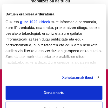
mobilizazioa deitu du
Datuen erabilera arduratsua
2
Pertsona bat atxilotu dute
osasun publikoaren
Guk eta
gure 1022 kideek
sure informacio pertsonala,
aurkako delitua egotzita
zure IP zenbakia, esaterako, prozesatzen ditugu, cookie
bezalako teknologiak erabiliz eta zure gailuko
3
Ione Iruretagoiena
informazioak azitzen dugu publizitate eta eduki
zubietarraren bi soineko
pertsonalizatua, publizitatearen eta edukiaren neurketa,
jantzi zituen Amaia
audientzia-ikerketa eta zerbitzuen garapena eskaintzeko.
Monterok Illunben
Zure datuak nork eta zertarako erabiltzen dituen
hautatzeko aukera duzu. Zure onespena aldatzen edo
deuseztatzen ahal duzu edozein momentutan, Cookie
deklaraziotik edo Privacy triggerean klikatuz.
Xehetasunak ikusi
If you allow, we would also like to:
Collect information about your geographical
Dena onartu
location which can be accurate to within several
meters