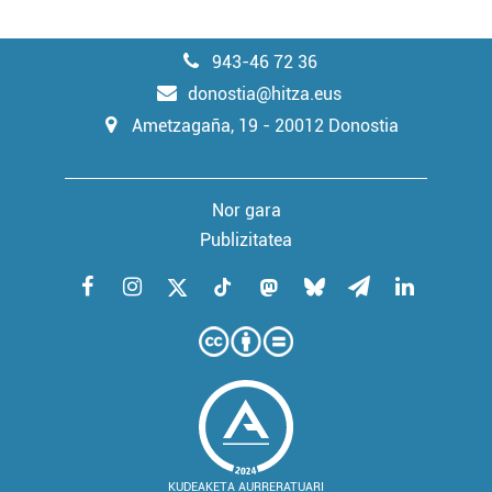
943-46 72 36
donostia@hitza.eus
Ametzagaña, 19 - 20012 Donostia
Nor gara
Publizitatea
KUDEAKETA AURRERATUARI