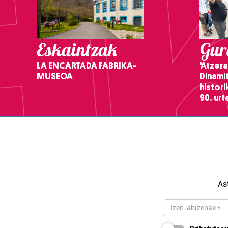
Eskaintzak
Gure
LA ENCARTADA FABRIKA-
'Atzera
MUSEOA
Dinamit
histor
90. ur
As