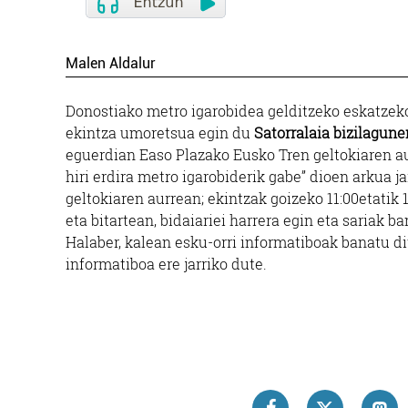
Malen Aldalur
Donostiako metro igarobidea gelditzeko eskatzeko
ekintza umoretsua egin du
Satorralaia bizilagu
eguerdian Easo Plazako Eusko Tren geltokiaren aur
hiri erdira metro igarobiderik gabe” dioen arkua ja
geltokiaren aurrean; ekintzak goizeko 11:00etatik 
eta bitartean, bidaiariei harrera egin eta sariak ba
Halaber, kalean esku-orri informatiboak banatu d
informatiboa ere jarriko dute.