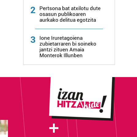
2
Pertsona bat atxilotu dute
osasun publikoaren
aurkako delitua egotzita
3
Ione Iruretagoiena
zubietarraren bi soineko
jantzi zituen Amaia
Monterok Illunben
+