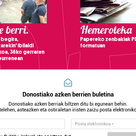
 berri.
Hemeroteka
 begira,
Papereko zenbakiak P
arekin' ibilaldi
formatuan
ikoa, 36ko gerraren
teurrenean
Donostiako azken berrien buletina
Donostiako azken berriak biltzen ditu bi egunean behin.
telehen, asteazken eta ostiraletan iristen zaizu posta elektroniko