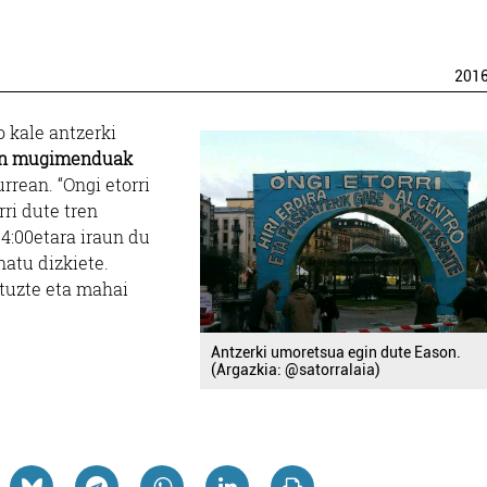
201
 kale antzerki
nen mugimenduak
rean. “Ongi etorri
rri dute tren
14:00etara iraun du
natu dizkiete.
ituzte eta mahai
Antzerki umoretsua egin dute Eason.
(Argazkia: @satorralaia)