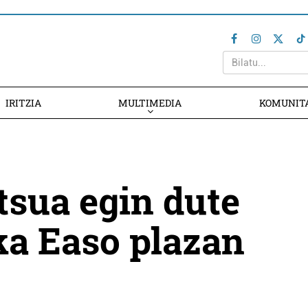
IRITZIA
MULTIMEDIA
KOMUNIT
sua egin dute
ka Easo plazan