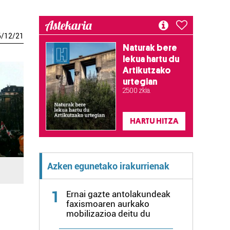
Astekaria
6
/
12
/
21
Naturak bere
lekua hartu du
Artikutzako
urtegian
2.500 zkia.
HARTU HITZA
Azken egunetako irakurrienak
1
Ernai gazte antolakundeak
faxismoaren aurkako
mobilizazioa deitu du