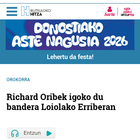
Sartu
Lehertu da festa!
OROKORRA
Richard Oribek igoko du
bandera Loiolako Erriberan