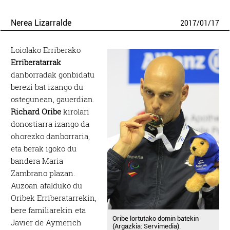
Nerea Lizarralde
2017
/
01
/
17
Loiolako Erriberako
Erriberatarrak
danborradak gonbidatu
berezi bat izango du
ostegunean, gauerdian.
Richard Oribe
kirolari
donostiarra izango da
ohorezko danborraria,
eta berak igoko du
bandera Maria
Zambrano plazan.
Auzoan afalduko du
Oribek Erriberatarrekin,
bere familiarekin eta
Oribe lortutako domin batekin
Javier de Aymerich
(Argazkia: Servimedia).