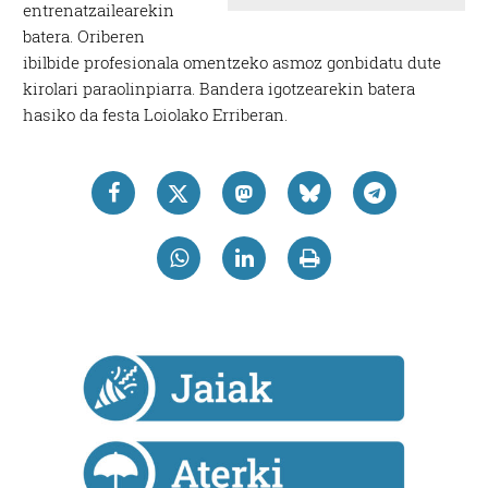
entrenatzailearekin
batera. Oriberen
ibilbide profesionala omentzeko asmoz gonbidatu dute
kirolari paraolinpiarra. Bandera igotzearekin batera
hasiko da festa Loiolako Erriberan.