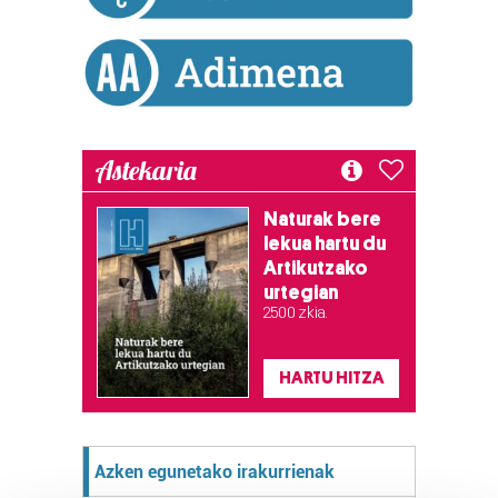
Astekaria
Naturak bere
lekua hartu du
Artikutzako
urtegian
2.500 zkia.
HARTU HITZA
Azken egunetako irakurrienak