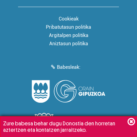
Cookieak
Pribatutasun politika
Argitalpen politika
Aniztasun politika
Babesleak:
Zure babesa behar dugu Donostia den horretan
aztertzen eta kontatzen jarraitzeko.