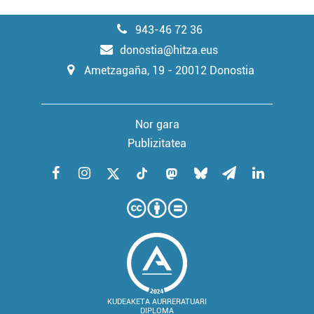
943-46 72 36
donostia@hitza.eus
Ametzagaña, 19 - 20012 Donostia
Nor gara
Publizitatea
KUDEAKETA AURRERATUARI
DIPLOMA