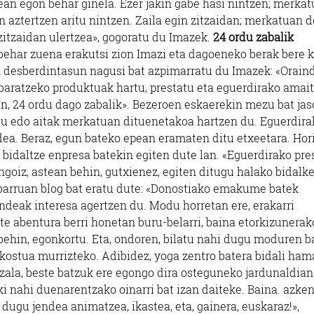
ean egon behar ginela. Ezer jakin gabe hasi nintzen; merka
 aztertzen aritu nintzen. Zaila egin zitzaidan; merkatuan 
itzaidan ulertzea», gogoratu du Imazek.
24 ordu zabalik
behar zuena erakutsi zion Imazi eta dagoeneko berak bere 
desberdintasun nagusi bat azpimarratu du Imazek: «Oraind
 baratzeko produktuak hartu, prestatu eta eguerdirako amait
, 24 ordu dago zabalik». Bezeroen eskaerekin mezu bat jas
tu edo aitak merkatuan dituenetakoa hartzen du. Eguerdira
dea. Beraz, egun bateko epean eramaten ditu etxeetara. Hor
bidaltze enpresa batekin egiten dute lan. «Eguerdirako pre
ngoiz, astean behin, gutxienez, egiten ditugu halako bidalke
barruan blog bat eratu dute: «Donostiako emakume batek
endeak interesa agertzen du. Modu horretan ere, erakarri
te abentura berri honetan buru-belarri, baina etorkizunerak
behin, egonkortu. Eta, ondoren, bilatu nahi dugu moduren b
ostua murrizteko. Adibidez, yoga zentro batera bidali ham
zala, beste batzuk ere egongo dira osteguneko jardunaldian,
i nahi duenarentzako oinarri bat izan daiteke. Baina. azke
i dugu jendea animatzea, ikastea, eta, gainera, euskaraz!»,