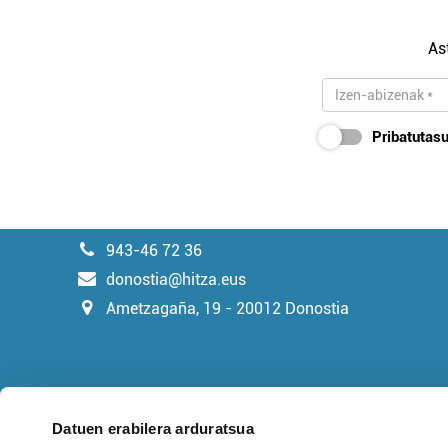
As
Pribatutasu
943-46 72 36
donostia@hitza.eus
Ametzagaña, 19 - 20012 Donostia
Datuen erabilera arduratsua