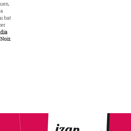
nuen,
la
i bat
zer
dia
.
Noiz
.