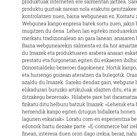
produktuak Interneten ere salmentan jartzea. Sar
produktu guztiak sarean nola erakutsi genitzakeen
kontrolatzen nuen, baina webgunean ez. Kostatu z
Webgunea kanpo enpresa batek sortu zuen, jakin 
mugitzen du dena. Lehen lan egiteko moduarekin 
merkatu tradizionalean ari gara lanean: anaiaren
Baina webgunearekin salmenta ez da hor amaitzen
du Imazek eta produktuaren arabera anaiari eska
prestatu eta furgonetan egiten du eskaeren ibilbi
Donostialdeko bezeroei dagokienez. Hortik kanpo, 
eta hurrengo goizean ateratzen da bulegotik. Orai
azaldu du Imazek. Sareko dendaz gain, webgune 
elikadurari buruzko artikuluak idazten ditu, eta j
ditzakegu bezeroak». Hilabete pare bat daramatza
finkatu ditu helburu batzuk Imazek: «Lehenik eta 
hemendik kanpo egiten ditugun bidalketa horien k
lagunen eskariak». Loratu.com-en esperientzia be
edonork hartu dezake parte. «E-commerce bat irek
finean, interesa duen orori dago irekia; beraz, nah