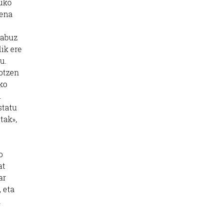
tuko
dena
kabuz
ik ere
u.
otzen
ko
i
statu
tak»,
o
at
ar
 eta
n