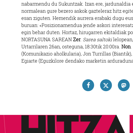
nabarmendu du Sukuntzak. Izan ere, jardunaldia 
normalean gure bezero askok gazteleraz hitz egit
esan ziguten. Hemendik aurrera erabaki dugu eusk
buruan: «Posizionamendua jende askori interesatz
egin behar duten. Hortaz, hirugarren ekitaldiak
NORTASUNA SAREAN
Zer
.
Sarea saltoki
lelopean,
Urtarrilaren 26an, osteguna, 18:30tik 20:00ra.
Non
.
(Komunikazio aholkularia), Jon Turrillas (Biantik
Egiarte (Eguzkilore dendako marketin arduraduna