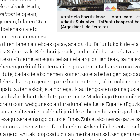
eko gakoak. Bada,
saltoki
lelopean,
Arrate eta Eneritz Imaz –Loratu.com– e
gunean, hilaren 26an,
Arkaitz Sukuntza –TaPuntu kooperatiba
(Argazkia: Lide Ferreira)
itxelenako areto
npresen sisteman ez
n diren lanen aldekoak gara», azaldu du TaPuntuko kide eta
 Sukuntzak. Bide hori jarraiki, jardunaldi bat antolatzea 
iteko: «Interneten egon behar dela argi du jendeak, baina ez
ehenengo ekitaldia Hernanin egin zuten, eta harrera ona iz
ki dute, badakitelako hemen komertzio eta behar gehiago da
eketa bat egin genien parte hartu zutenei, jakin nahi genu
 aipatu zuten askok, eta horregatik aurtengoaren gai nagusia
au hizlarik hartuko dute parte: Iraitz Madariaga (Komunika
z (Loratu.com webguneko arduraduna) eta Leire Egiarte (Eguzk
ean saltzeari eta alderdi juridikoei buruz hitz egingo dute
 ezagutzera emango dituzte. Imaz Zubietako neska gazte ba
katuan saltzen zituen, familiarekin. Azken hilabeteotan, ord
eta gero. «Aitak proposatu zidan merkatuan saltzen genitue