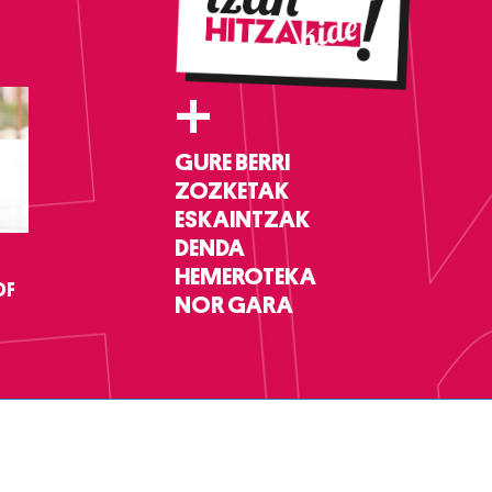
+
GURE BERRI
ZOZKETAK
ESKAINTZAK
DENDA
HEMEROTEKA
DF
NOR GARA