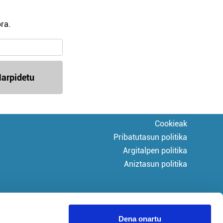
ra.
arpidetu
Cookieak
Pribatutasun politika
Argitalpen politika
Aniztasun politika
Dena onartu