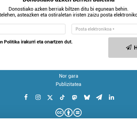
Donostiako azken berriak biltzen ditu bi egunean behin.
telehen, asteazken eta ostiraletan iristen zaizu posta elektroniko
n Politika
irakurri eta onartzen dut.
H
Nor gara
Publizitatea