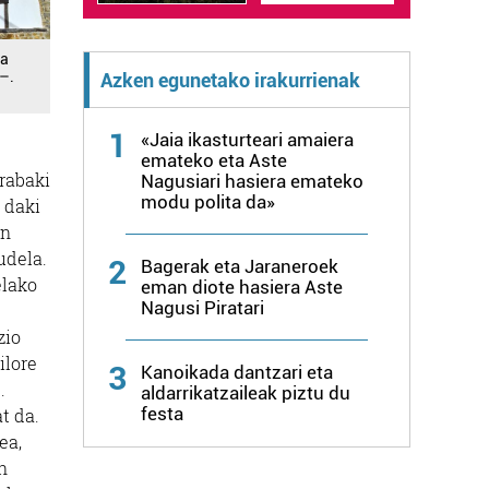
ta
–.
Azken egunetako irakurrienak
1
«Jaia ikasturteari amaiera
emateko eta Aste
erabaki
Nagusiari hasiera emateko
modu polita da»
 daki
an
udela.
2
Bagerak eta Jaraneroek
elako
eman diote hasiera Aste
Nagusi Piratari
zio
ilore
3
Kanoikada dantzari eta
.
aldarrikatzaileak piztu du
festa
t da.
ea,
n