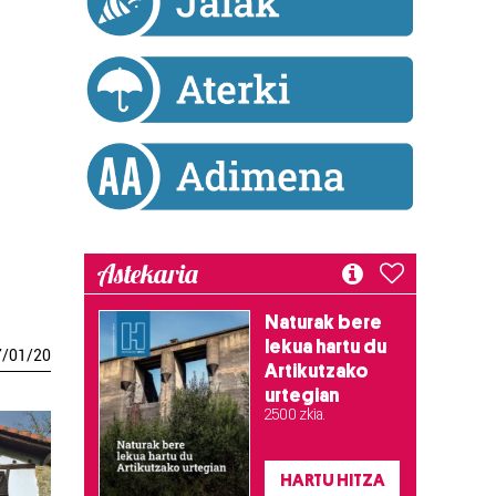
Astekaria
Naturak bere
lekua hartu du
7
/
01
/
20
Artikutzako
urtegian
2.500 zkia.
HARTU HITZA