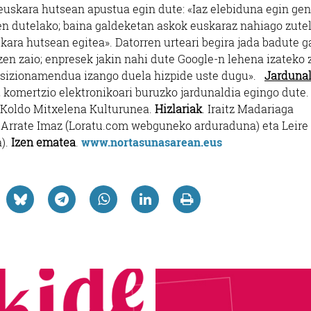
euskara hutsean apustua egin dute: «Iaz elebiduna egin ge
en dutelako; baina galdeketan askok euskaraz nahiago zute
ara hutsean egitea». Datorren urteari begira jada badute ga
en zaio; enpresek jakin nahi dute Google-n lehena izateko 
 posizionamendua izango duela hizpide uste dugu».
Jardunal
 komertzio elektronikoari buruzko jardunaldia egingo dute
 Koldo Mitxelena Kulturunea.
Hizlariak
. Iraitz Madariaga
), Arrate Imaz (Loratu.com webguneko arduraduna) eta Leire
).
Izen ematea
.
www.nortasunasarean.eus