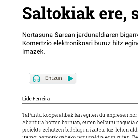
Saltokiak ere, 
Nortasuna Sarean jardunaldiaren bigarr
Komertzio elektronikoari buruz hitz eging
Imazek.
Lide Ferreira
TaPuntu kooperatibak lan egiten du enpresen nor
Abentura horren barruan, euren helburu nagusia 
proiektu zehatzen bidelagun izatea. Iaz, lehen al
irabazi asmorik gabeko jardunaldia egin zuten. Ber