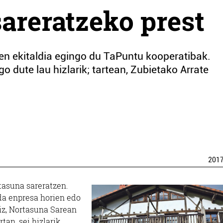
sareratzeko prest
en ekitaldia egingo du TaPuntu kooperatibak.
o dute lau hizlarik; tartean, Zubietako Arrate
201
tasuna sareratzen.
da enpresa horien edo
diz, Nortasuna Sarean
tan, sei hizlarik