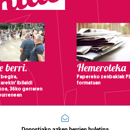
 berri.
Hemeroteka
 begira,
Papereko zenbakiak P
arekin' ibilaldi
formatuan
ikoa, 36ko gerraren
teurrenean
Donostiako azken berrien buletina