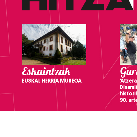
Eskaintzak
Gure
EUSKAL HERRIA MUSEOA
'Atzera
Dinamit
histor
90. ur