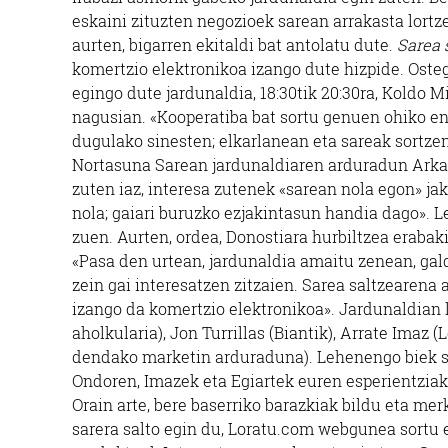
eskaini zituzten negozioek sarean arrakasta lortz
aurten, bigarren ekitaldi bat antolatu dute.
Sarea 
komertzio elektronikoa izango dute hizpide. Oste
egingo dute jardunaldia, 18:30tik 20:30ra, Koldo M
nagusian. «Kooperatiba bat sortu genuen ohiko e
dugulako sinesten; elkarlanean eta sareak sortze
Nortasuna Sarean jardunaldiaren arduradun Arkaitz
zuten iaz, interesa zutenek «sarean nola egon» jak
nola; gaiari buruzko ezjakintasun handia dago». L
zuen. Aurten, ordea, Donostiara hurbiltzea eraba
«Pasa den urtean, jardunaldia amaitu zenean, gald
zein gai interesatzen zitzaien. Sarea saltzearena
izango da komertzio elektronikoa». Jardunaldian l
aholkularia), Jon Turrillas (Biantik), Arrate Ima
dendako marketin arduraduna). Lehenengo biek sar
Ondoren, Imazek eta Egiartek euren esperientziak
Orain arte, bere baserriko barazkiak bildu eta mer
sarera salto egin du, Loratu.com webgunea sortu 