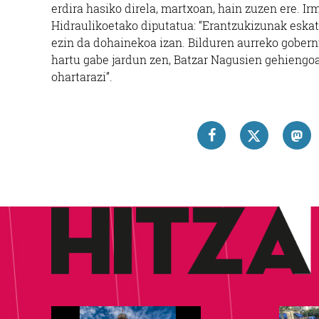
erdira hasiko direla, martxoan, hain zuzen ere. I
Hidraulikoetako diputatua:
“Erantzukizunak eskat
ezin da dohainekoa izan. Bilduren aurreko gobern
hartu gabe jardun zen, Batzar Nagusien gehiengoa
ohartarazi”.