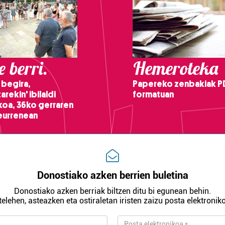
 berri.
Hemeroteka
 begira,
Papereko zenbakiak P
arekin' ibilaldi
formatuan
ikoa, 36ko gerraren
teurrenean
Donostiako azken berrien buletina
Donostiako azken berriak biltzen ditu bi egunean behin.
telehen, asteazken eta ostiraletan iristen zaizu posta elektroniko