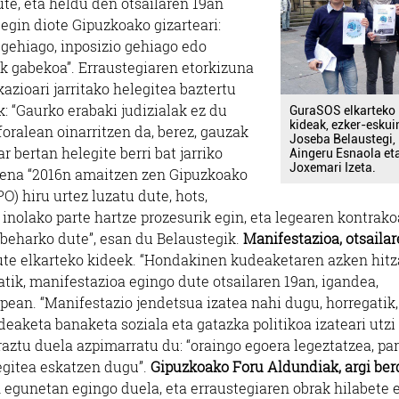
ute, eta heldu den otsailaren 19an
egin diote Gipuzkoako gizarteari:
 gehiago, inposizio gehiago edo
k gabekoa”. Erraustegiaren etorkizuna
azioari jarritako helegitea baztertu
k: “Gaurko erabaki judizialak ez du
GuraSOS elkarteko
kideak, ezker-eskui
foralean oinarritzen da, berez, gauzak
Joseba Belaustegi,
 bertan helegite berri bat jarriko
Aingeru Esnaola et
Joxemari Izeta.
tena “2016n amaitzen zen G
ipuzkoako
) hiru urtez luzatu dute, hots,
 inolako
parte hartze prozesurik egin, eta legearen kontrako
 beharko dute”, esan du Belaustegik.
Manifestazioa, otsaila
ute elkarteko kideek. “Hondakinen kudeaketaren azken hitz
gatik, manifestazioa egingo dute otsailaren 19an, igandea,
pean. “Manifestazio jendetsua izatea nahi dugu, horregatik,
deaketa banaketa soziala eta gatazka politikoa izateari utzi
raztu duela azpimarratu du: “oraingo egoera legeztatzea, par
 egitea eskatzen dugu”.
Gipuzkoako Foru Aldundiak, argi be
egunetan egingo duela, eta erraustegiaren obrak hilabete 