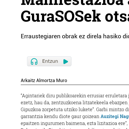
GuraSOSek otsa
Erraustegiaren obrak ez direla hasiko di
Arkaitz Almortza Muro
“Agintariek diru publikoarekin errusiar erruletar
ezetz, hau da, zentzuzkoena litzatekeela ebazpen ju
Gipuzkoa zorpetuta utziko lukete”. Garbi mintzo d
garrantzia kendu diote gaur goizean
Auzitegi Nag
epaitzen ingurumen baimena, ezta lizitazioa ere”,