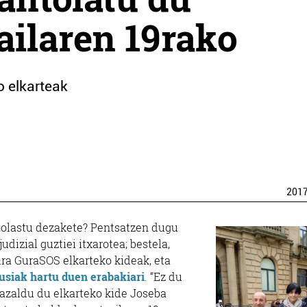
ilaren 19rako
o elkarteak
201
a jolastu dezakete? Pentsatzen dugu
dizial guztiei itxarotea; bestela,
ira GuraSOS elkarteko kideak, eta
usiak hartu duen erabakiari
. “Ez du
 azaldu du elkarteko kide Joseba