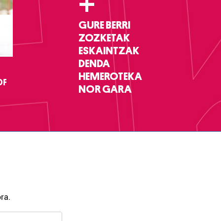
+
GURE BERRI
ZOZKETAK
ESKAINTZAK
DENDA
HEMEROTEKA
DF
NOR GARA
ra.