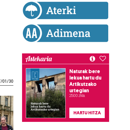
Astekaria
Naturak bere
lekua hartu du
7
/
01
/
30
Artikutzako
urtegian
2.500 zkia.
HARTU HITZA