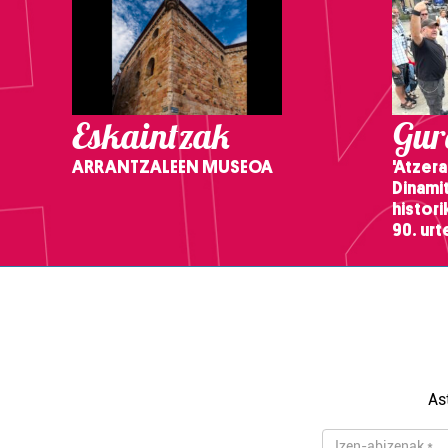
Eskaintzak
Gure
ARRANTZALEEN MUSEOA
'Atzera
Dinamit
histor
90. ur
As