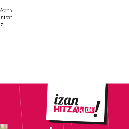
ekeria
intzat
iz