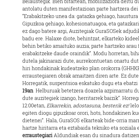
Belaustegik. Bien bitartean, mobilizaziora deitu d
antolatu duten manifestazioan parte hartzera dei 
“Erabakitzeko unea da: gatazka gehiago, haustura
Gipuzkoa gehiago, kohesionatuagoa, eta gatazkari
ez dago batere argi, Auzitegiak GuraSOSek adjudik
badu ere. Halaxe diote, behintzat, elkarteko kidee
behin betiko amaituko auzia; parte hartzeko arau 
erabakitzeke daude oraindik”. Modu horretan, bihar
dutela jakinarazi dute, aurrekontuetan onartu du
hiri hondakinak kudeatzeko plan orokorra (
GHHKPO
erraustegiaren obrak amaitzen diren arte. Ez dute
Horregatik, suspentsioa eskatuko dugu eta ebatzi
19an
Helburuak betetzera doazela azpimarratu d
dute auzitegiek izango, herritarrek baizik”. Horre
12:00etan,
Elkarrekin, adostasuna, besterik ez!
lelo
egiten diogu gipuzkoar orori, hots, hondakinen ku
dietenei”. Hala, GuraSOS elkarteak bide-orria mar
hartze hiritarra eta eztabaida tekniko eta soziala
erraustegiari
Aldundiak esan du sinadura datizen 