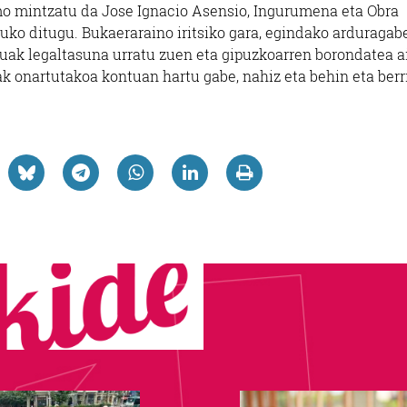
rmo mintzatu da Jose Ignacio Asensio,
Ingurumena eta Obra
uko ditugu. Bukaeraraino iritsiko gara, egindako arduragab
uak legaltasuna urratu zuen eta gipuzkoarren borondatea a
k onartutakoa kontuan hartu gabe, nahiz eta behin eta berr