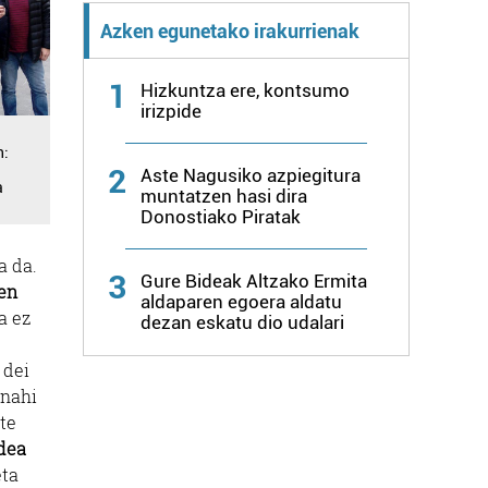
Azken egunetako irakurrienak
1
Hizkuntza ere, kontsumo
irizpide
n:
2
Aste Nagusiko azpiegitura
a
muntatzen hasi dira
Donostiako Piratak
a da.
3
Gure Bideak Altzako Ermita
ren
aldaparen egoera aldatu
a ez
dezan eskatu dio udalari
 dei
 nahi
te
rdea
eta