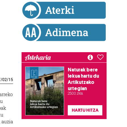
Astekaria
Naturak bere
lekua hartu du
7
/
02
/
15
Artikutzako
urtegian
2.500 zkia.
arreko
tu
oak
HARTU HITZA
tu
n auzia