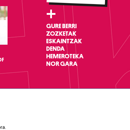
+
GURE BERRI
ZOZKETAK
ESKAINTZAK
DENDA
HEMEROTEKA
DF
NOR GARA
ra.