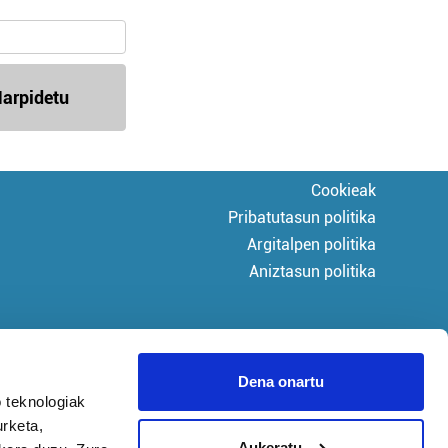
arpidetu
Cookieak
Pribatutasun politika
Argitalpen politika
Aniztasun politika
Dena onartu
 teknologiak
urketa,
Aukeratu