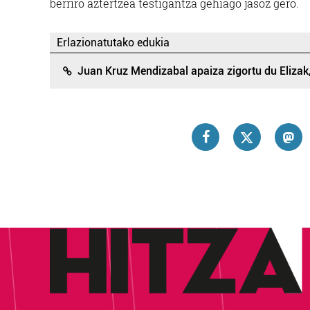
berriro aztertzea testigantza gehiago jasoz gero.
Erlazionatutako edukia
Juan Kruz Mendizabal apaiza zigortu du Elizak