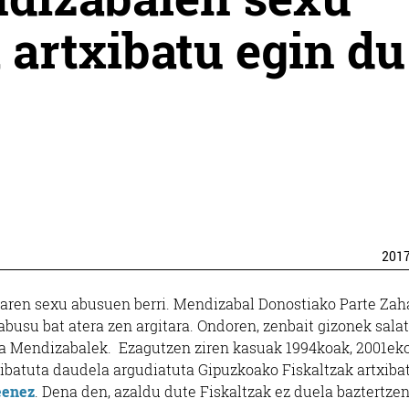
artxibatu egin du
201
aren sexu abusuen berri. Mendizabal Donostiako Parte Zah
abusu bat atera zen argitara. Ondoren, zenbait gizonek sala
la Mendizabalek. Ezagutzen ziren kasuak 1994koak, 2001ek
ribatuta daudela argudiatuta Gipuzkoako Fiskaltzak artxiba
eenez
. Dena den, azaldu dute Fiskaltzak ez duela baztertze