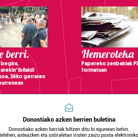
 berri.
Hemeroteka
 begira,
Papereko zenbakiak P
arekin' ibilaldi
formatuan
ikoa, 36ko gerraren
teurrenean
Donostiako azken berrien buletina
Donostiako azken berriak biltzen ditu bi egunean behin.
telehen, asteazken eta ostiraletan iristen zaizu posta elektroniko