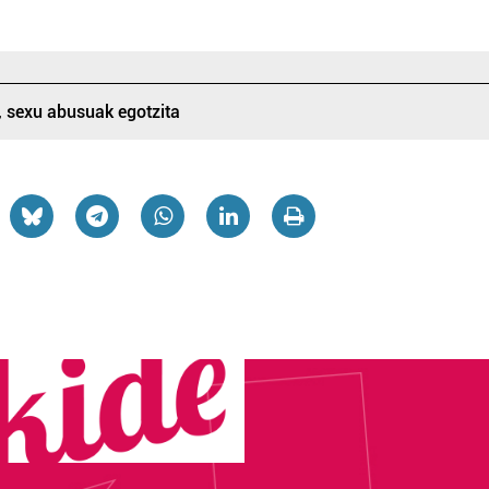
, sexu abusuak egotzita