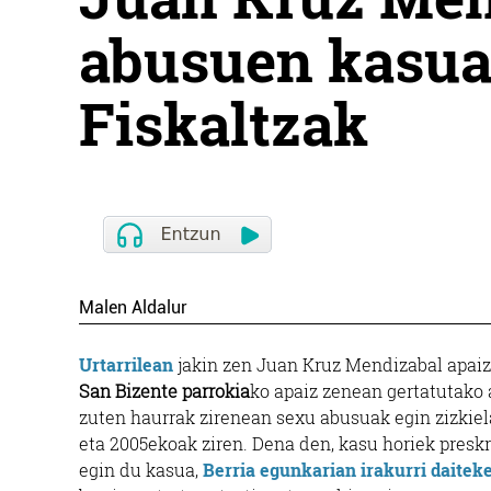
abusuen kasua 
Fiskaltzak
Malen Aldalur
Urtarrilean
jakin zen Juan Kruz Mendizabal apaiz
San Bizente parrokia
ko apaiz zenean gertatutako 
zuten haurrak zirenean sexu abusuak egin zizkie
eta 2005ekoak ziren. Dena den, kasu horiek presk
egin du kasua,
Berria egunkarian irakurri daitek