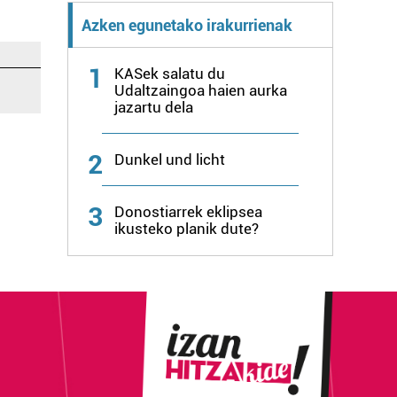
Azken egunetako irakurrienak
1
KASek salatu du
Udaltzaingoa haien aurka
jazartu dela
2
Dunkel und licht
3
Donostiarrek eklipsea
ikusteko planik dute?