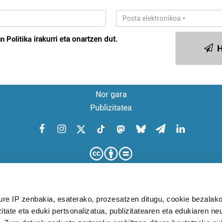
n Politika
irakurri eta onartzen dut.
H
Nor gara
Publizitatea
ure IP zenbakia, esaterako, prozesatzen ditugu, cookie bezalako
itate eta eduki pertsonalizatua, publizitatearen eta edukiaren ne
KUDEAKETA AURRERATUARI