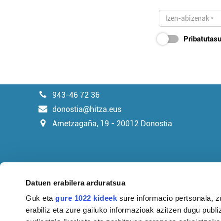
Pribatutasu
943-46 72 36
donostia@hitza.eus
Ametzagaña, 19 - 20012 Donostia
Datuen erabilera arduratsua
Guk eta
gure 1022 kideek
sure informacio pertsonala, z
erabiliz eta zure gailuko informazioak azitzen dugu publiz