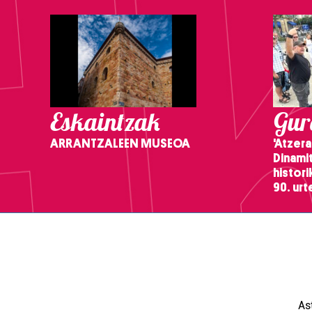
Eskaintzak
Gure
ARRANTZALEEN MUSEOA
'Atzera
Dinamit
histor
90. ur
As