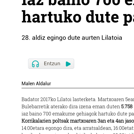
hartuko dute p
28. aldiz egingo dute aurten Lilatoia
Malen Aldalur
Badator 2017ko Lilatoi lasterketa. Martxoaren 5ea
Bulebarretik aterako dira izena eman duten
5.75
iaz baino 700 emakume gehiagok hartuko dute par
Korrikalarien poltsak martxoaren 3an eta 4an ja
14:00etara egongo dira, eta arratsaldean, 16:00etat