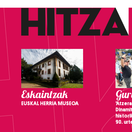
Eskaintzak
Gure
EUSKAL HERRIA MUSEOA
'Atzera
Dinamit
histor
90. ur