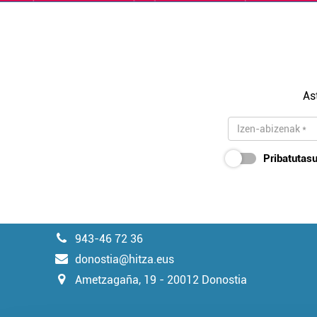
As
Pribatutasu
943-46 72 36
donostia@hitza.eus
Ametzagaña, 19 - 20012 Donostia