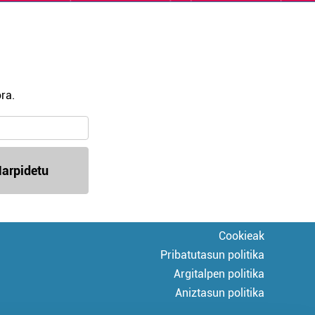
ra.
arpidetu
Cookieak
Pribatutasun politika
Argitalpen politika
Aniztasun politika