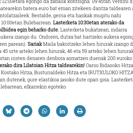
 12:00etara egongo da zabalik kontsigna. 09:45tan Verdini 
atearekin batera euro bat eman zitekeen dantza taldearen 
antolatzaileek. Bestalde, gerria eta hankak mugitu nahi
 10:00etan Bulebarrean.
Lasterketa 10:30etan aterako da
bilbidea egin beharko dute.
Lasterketa bukatzean, indarra
ukera izango du. Ondoren, dutxa bat hartzeko aukera egon
ren parean).
Sariak
Maila bakoitzeko lehen hirurak izango d
a 45 urte arteko lehen hirurak; 46 eta 59 arteko lehen hirurak
 postan iristen denaren denbora asmatzen duenak 200 euroko 
ako dira Lilatoian Hitza taldearekin!
Oarso Bidasoko Hitza
ola Kostako Hitza, Busturialdeko Hitza eta IRUTXULOKO HITZ
in dutenek, gure elastikoa jasoko dute opari gisa. Lasterket
lebarrean, elkarrekin egoteko.