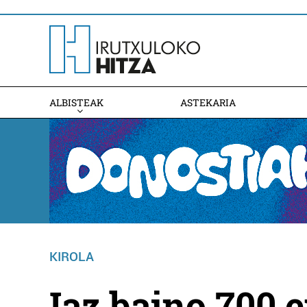
ALBISTEAK
ASTEKARIA
KIROLA
Iaz baino 700