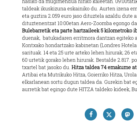
hasiko da mugimendua hiriko kaleetan. 09:00tatik
taldeak ikuskizuna eskainiko du. Aurten izena em
eta guztira 2.059 euro jaso dituztela azaldu dute 
dituztenentzat 10:00etan Aero-Zoomba egongo da
Bulebarretik eta parte hartzaileek 5 kilometroko i
duenak, batukadaren erritmora dantzan egiteko a
Kontxako hondartzako kabinetan (Londres Hotela
sarituak. 14 eta 25 urte arteko lehen hirurak; 26 et
60 urtetik gorako lehen hirurak. Bestalde 2.817.
txartel bat jasoko du.
Hitza taldea
74 emakume ater
Artibai eta Mutrikuko Hitza, Goierriko Hitza, Ur
elkarlanean sortu dugun taldea da. Gurekin bat eg
aurretik bat egingo dute HITZA taldeko kideek, Bu