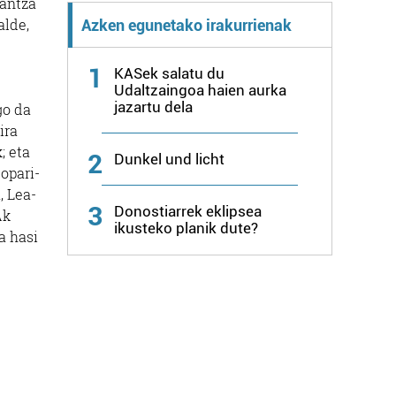
dantza
alde,
Azken egunetako irakurrienak
1
KASek salatu du
Udaltzaingoa haien aurka
jazartu dela
go da
ira
; eta
2
Dunkel und licht
opari-
, Lea-
3
Donostiarrek eklipsea
Ak
ikusteko planik dute?
a hasi