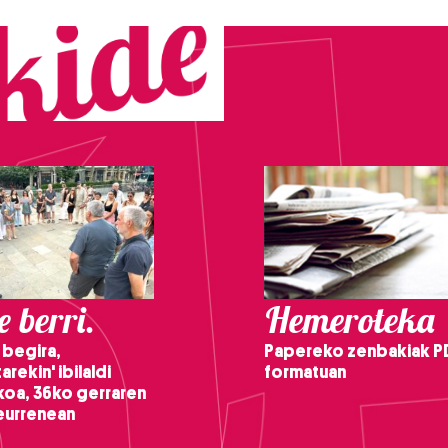
 berri.
Hemeroteka
 begira,
Papereko zenbakiak P
arekin' ibilaldi
formatuan
ikoa, 36ko gerraren
teurrenean