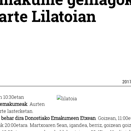
arte Lilatoian
201
n 10:30etan
8 emakumeak
. Aurten
te lasterketan.
so behar dira Donostiako Emakumeen Etxean
. Goizean, 11:00e
ik 20:00etara. Martxoaren 5ean, igandea, berriz, goizean goi