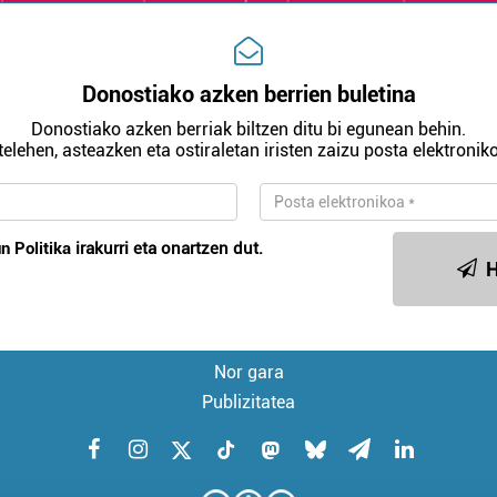
Donostiako azken berrien buletina
Donostiako azken berriak biltzen ditu bi egunean behin.
telehen, asteazken eta ostiraletan iristen zaizu posta elektroniko
n Politika
irakurri eta onartzen dut.
H
Nor gara
Publizitatea