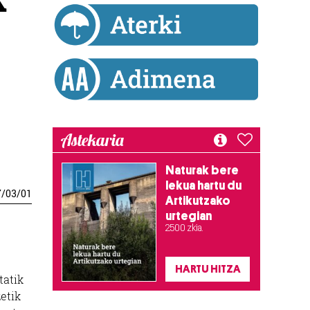
Astekaria
Naturak bere
lekua hartu du
7
/
03
/
01
Artikutzako
urtegian
2.500 zkia.
HARTU HITZA
tatik
zetik