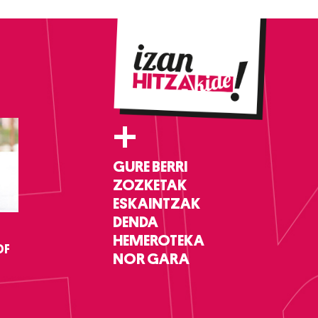
+
GURE BERRI
ZOZKETAK
ESKAINTZAK
DENDA
HEMEROTEKA
DF
NOR GARA