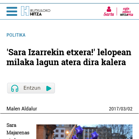
Sartu
POLITIKA
'Sara Izarrekin etxera!' lelopean
milaka lagun atera dira kalera
Malen Aldalur
2017
/
03
/
02
Sara
Majarenas