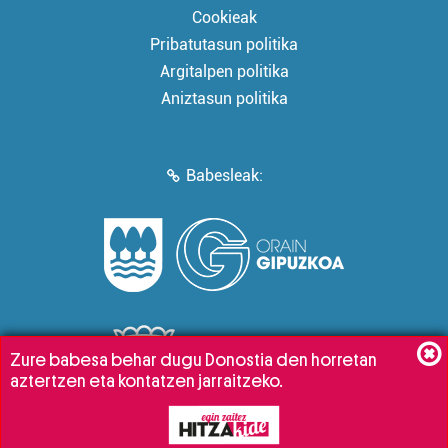
Cookieak
Pribatutasun politika
Argitalpen politika
Aniztasun politika
Babesleak:
Zure babesa behar dugu Donostia den horretan
aztertzen eta kontatzen jarraitzeko.