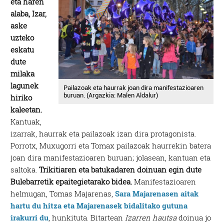
eta haren
alaba, Izar,
aske
uzteko
eskatu
dute
milaka
lagunek
Pailazoak eta haurrak joan dira manifestazioaren
buruan. (Argazkia: Malen Aldalur)
hiriko
kaleetan.
Kantuak,
izarrak, haurrak eta pailazoak izan dira protagonista.
Porrotx, Muxugorri eta Tomax pailazoak haurrekin batera
joan dira manifestazioaren buruan; jolasean, kantuan eta
saltoka.
Trikitiaren eta batukadaren doinuan egin dute
Bulebarretik epaitegietarako bidea.
Manifestazioaren
helmugan, Tomas Majarenas,
Sara Majarenasen aitak
hartu du hitza eta Majarenasek bidalitako gutuna
irakurri du
, hunkituta. Bitartean
Izarren hautsa
doinua jo