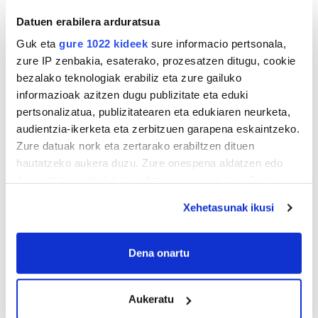
Datuen erabilera arduratsua
Guk eta
gure 1022 kideek
sure informacio pertsonala,
zure IP zenbakia, esaterako, prozesatzen ditugu, cookie
bezalako teknologiak erabiliz eta zure gailuko
informazioak azitzen dugu publizitate eta eduki
pertsonalizatua, publizitatearen eta edukiaren neurketa,
audientzia-ikerketa eta zerbitzuen garapena eskaintzeko.
Zure datuak nork eta zertarako erabiltzen dituen
hautatzeko aukera duzu. Zure onespena aldatzen edo
deuseztatzen ahal duzu edozein momentutan, Cookie
deklaraziotik edo Privacy triggerean klikatuz.
Xehetasunak ikusi
If you allow, we would also like to:
Collect information about your geographical
Dena onartu
location which can be accurate to within several
meters
Aukeratu
Identify your device by actively scanning it for