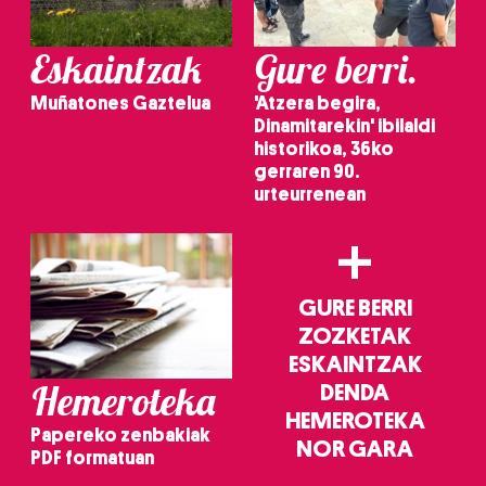
Eskaintzak
Gure berri.
Muñatones Gaztelua
'Atzera begira,
Dinamitarekin' ibilaldi
historikoa, 36ko
gerraren 90.
urteurrenean
+
GURE BERRI
ZOZKETAK
ESKAINTZAK
Hemeroteka
DENDA
HEMEROTEKA
Papereko zenbakiak
NOR GARA
PDF formatuan