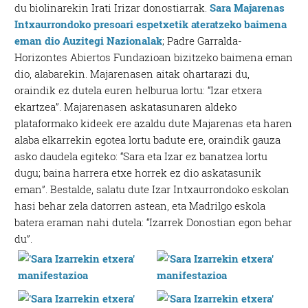
du biolinarekin Irati Irizar donostiarrak.
Sara Majarenas
Intxaurrondoko presoari espetxetik ateratzeko baimena
eman dio Auzitegi Nazionalak
; Padre Garralda-
Horizontes Abiertos Fundazioan bizitzeko baimena eman
dio, alabarekin. Majarenasen aitak ohartarazi du,
oraindik ez dutela euren helburua lortu: “Izar etxera
ekartzea”. Majarenasen askatasunaren aldeko
plataformako kideek ere azaldu dute Majarenas eta haren
alaba elkarrekin egotea lortu badute ere, oraindik gauza
asko daudela egiteko: “Sara eta Izar ez banatzea lortu
dugu; baina harrera etxe horrek ez dio askatasunik
eman”. Bestalde, salatu dute Izar Intxaurrondoko eskolan
hasi behar zela datorren astean, eta Madrilgo eskola
batera eraman nahi dutela: “Izarrek Donostian egon behar
du”.