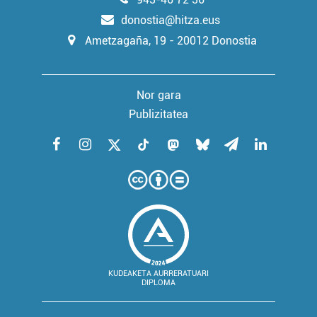
donostia@hitza.eus
Ametzagaña, 19 - 20012 Donostia
Nor gara
Publizitatea
KUDEAKETA AURRERATUARI
DIPLOMA