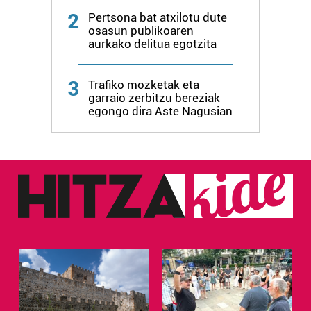
buruzko informazio gehiago eta ezarri zure lehentasunak
2
Pertsona bat atxilotu dute
datuen atalean. Edozein unetan alda edo ken dezakezu
osasun publikoaren
zure baimena Cookieen adierazpenean.
aurkako delitua egotzita
Webgune honek cookie propioak eta hirugarrenen cookie-
3
Trafiko mozketak eta
fitxategiak erabiltzen ditu. Zure esperientzia eta
garraio zerbitzu bereziak
zerbitzuak hobetzeko asmoz, cookie teknologiaz
egongo dira Aste Nagusian
baliatzen gara. Ohar hau onartuz gero, teknologia hori
erabiltzeko baimen esplizitua ematen diguzu.
Gehiago
irakurri