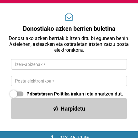
Donostiako azken berrien buletina
Donostiako azken berriak biltzen ditu bi egunean behin.
Astelehen, asteazken eta ostiraletan iristen zaizu posta
elektronikora.
Pribatutasun Politika
irakurri eta onartzen dut.
Harpidetu
943-46 72 36