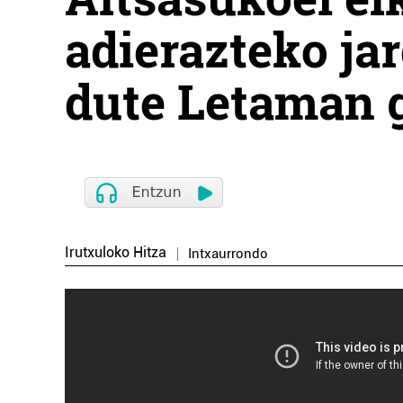
adierazteko ja
dute Letaman 
Irutxuloko Hitza
Intxaurrondo