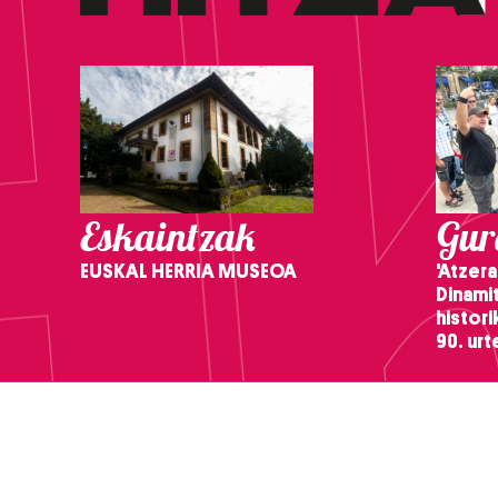
Eskaintzak
Gure
EUSKAL HERRIA MUSEOA
'Atzera
Dinamit
histor
90. ur