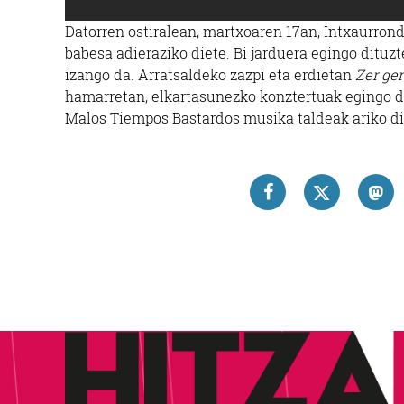
Datorren ostiralean, martxoaren 17an, Intxaurron
babesa adieraziko diete. Bi jarduera egingo dituz
izango da. Arratsaldeko zazpi eta erdietan
Zer ger
hamarretan, elkartasunezko konztertuak egingo di
Malos Tiempos Bastardos musika taldeak ariko di