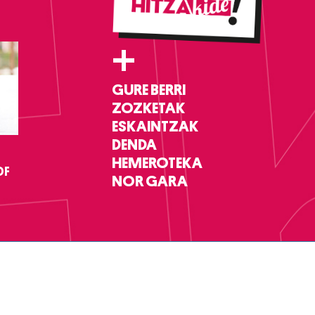
+
GURE BERRI
ZOZKETAK
ESKAINTZAK
DENDA
HEMEROTEKA
DF
NOR GARA