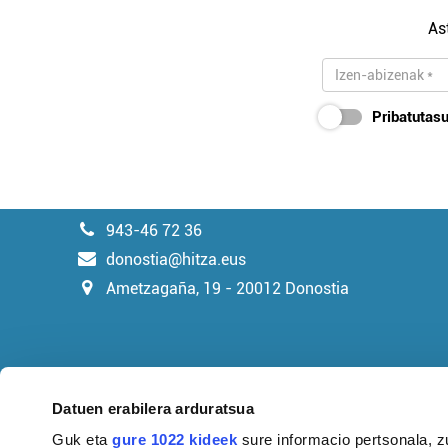
As
Pribatutasu
943-46 72 36
donostia@hitza.eus
Ametzagaña, 19 - 20012 Donostia
Datuen erabilera arduratsua
Guk eta
gure 1022 kideek
sure informacio pertsonala, z