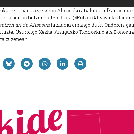
doko Letaman gaztetxean Altsasuko atxilotuei elkartasuna 
te, eta bertan biltzen duten dirua @EntzunAltsasu-ko lagun
tatzen ari da Altsasun
hitzaldia emango dute. Ondoren, ga
tuzte. Usurbilgo Kezka, Antiguako Txorroskilo eta Donosti
ra zuzenean.