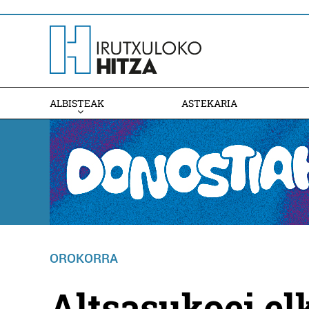
ALBISTEAK
ASTEKARIA
OROKORRA
Altsasukoei el