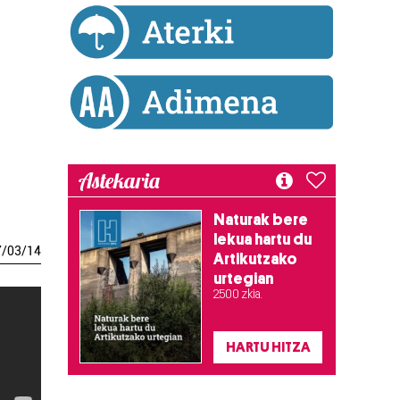
Astekaria
Naturak bere
lekua hartu du
7
/
03
/
14
Artikutzako
urtegian
2.500 zkia.
HARTU HITZA