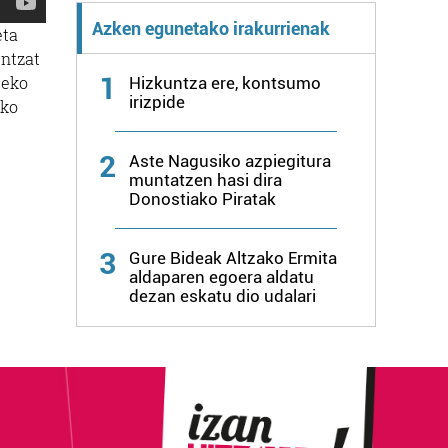
Azken egunetako irakurrienak
eta
entzat
1
ueko
Hizkuntza ere, kontsumo
irizpide
ako
2
Aste Nagusiko azpiegitura
muntatzen hasi dira
Donostiako Piratak
3
Gure Bideak Altzako Ermita
aldaparen egoera aldatu
dezan eskatu dio udalari