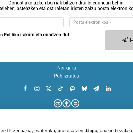
Donostiako azken berriak biltzen ditu bi egunean behin.
telehen, asteazken eta ostiraletan iristen zaizu posta elektroniko
n Politika
irakurri eta onartzen dut.
H
Nor gara
Publizitatea
ure IP zenbakia, esaterako, prozesatzen ditugu, cookie bezalako