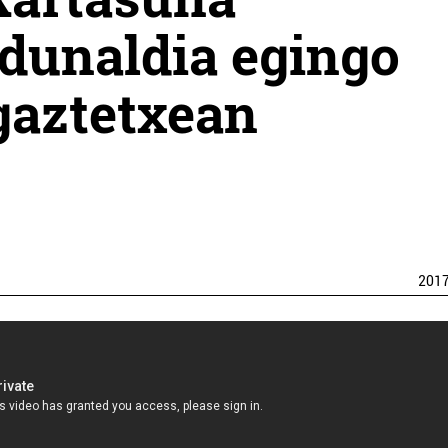
rdunaldia egingo
gaztetxean
201