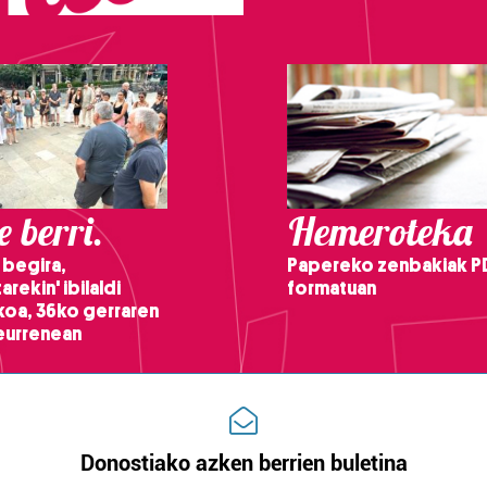
 berri.
Hemeroteka
 begira,
Papereko zenbakiak P
arekin' ibilaldi
formatuan
ikoa, 36ko gerraren
teurrenean
Donostiako azken berrien buletina