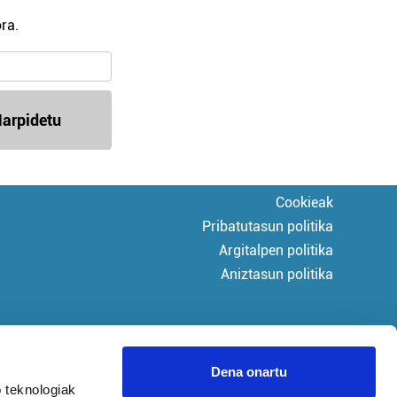
ra.
arpidetu
Cookieak
Pribatutasun politika
Argitalpen politika
Aniztasun politika
Dena onartu
 teknologiak