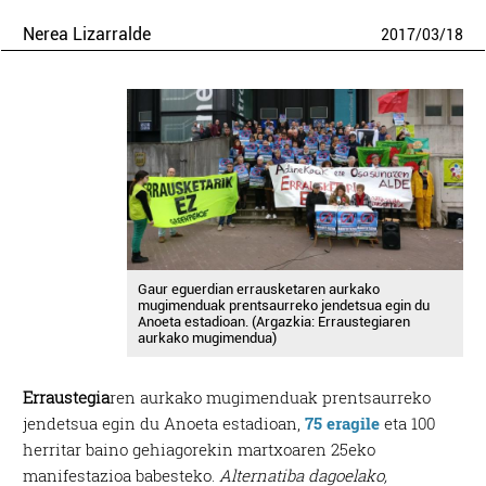
Nerea Lizarralde
2017
/
03
/
18
Gaur eguerdian errausketaren aurkako
mugimenduak prentsaurreko jendetsua egin du
Anoeta estadioan. (Argazkia: Erraustegiaren
aurkako mugimendua)
Erraustegia
ren aurkako mugimenduak prentsaurreko
jendetsua egin du Anoeta estadioan,
75 eragile
eta 100
herritar baino gehiagorekin martxoaren 25eko
manifestazioa babesteko.
Alternatiba dagoelako,