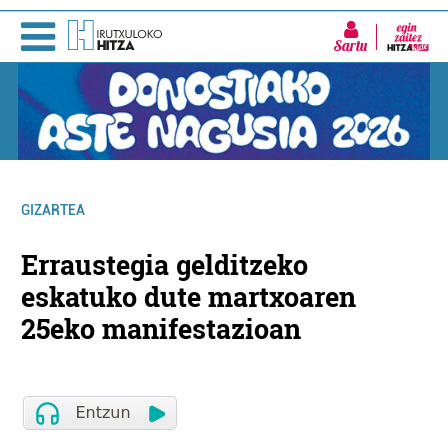
Sartu
GIZARTEA
Erraustegia gelditzeko
eskatuko dute martxoaren
25eko manifestazioan