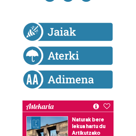
Astekaria
Naturak bere
lekua hartu du
Artikutzako