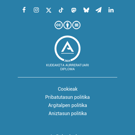
KUDEAKETA AURRERATUARI
DIPLOMA
Cookieak
Pribatutasun politika
Argitalpen politika
Aniztasun politika