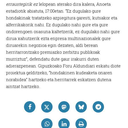
erraustegirik ez
lelopean aterako dira kalera, Anoeta
estadiotik abiatuta, 17:00etan. “Ez dugulako gure
hondakinak tratatzeko azpiegitura garesti, kutsakor eta
alferrikakorik nahi. Ez dugulako nahi gure eta gure
ondorengoen osasuna kaltetzerik, ez dugulako nahi gure
dirua xahutzerik ezta enpresa multinazionalek gure
diruarekin negozioa egin dezaten, aldi berean
herritarrontzako premiazko zerbitzu publikoak
murriztuz”, defendatu dute gaur irakurri duten
adierazpenean. Gipuzkoako Foru Aldundiari eskatu diote
proiektua gelditzeko, “hondakinen kudeaketa onaren
norabidea” hartzeko eta herritarrek eskatzen dutena
aintzat hartzeko.