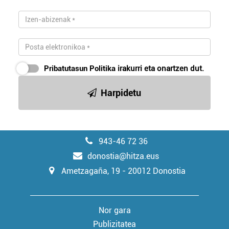
Pribatutasun Politika
irakurri eta onartzen dut.
Harpidetu
943-46 72 36
donostia@hitza.eus
Ametzagaña, 19 - 20012 Donostia
Nor gara
Publizitatea