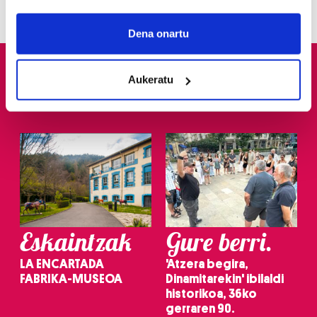
If you allow, we would also like to:
Collect information about your geographical
Dena onartu
location which can be accurate to within several
meters
Aukeratu
Identify your device by actively scanning it for
specific characteristics (fingerprinting)
Find out more about how your personal data is processed
and set your preferences in the
details section
.
Guk eta gure bazkideek zure datu pertsonalak
prozesatzen ditugu, zure IP zenbakia, besteak beste,
teknologia erabiliz, cookieak adibidez, iragarki eta eduki
pertsonalizatuak eskaintzeko, iragarkiak eta edukia
Eskaintzak
Gure berri.
neurtzeko, jendeari buruzko informazioa biltzeko eta
produktuak garatzeko. Zure datuak nork eta zertarako
LA ENCARTADA
'Atzera begira,
erabiltzen dituen hauta dezakezu.
FABRIKA-MUSEOA
Dinamitarekin' ibilaldi
historikoa, 36ko
Bazkide batzuek ez dizute baimenik eskatzen, eta beren
gerraren 90.